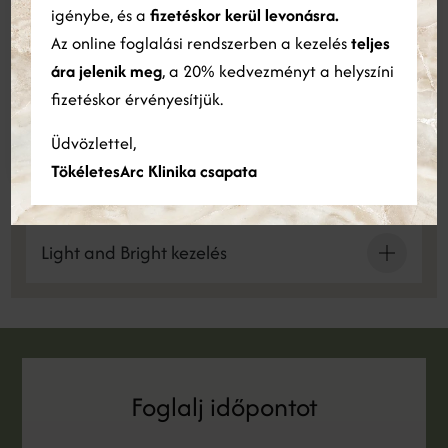
amelyeket a szolgáltatásaik Ön általi használatából gyűjtöttek
igénybe, és a
fizetéskor kerül levonásra.
össze.
Bővebben
Hagyományos kozmetikai kezelések
Az online foglalási rendszerben a kezelés
teljes
ára jelenik meg
, a 20% kedvezményt a helyszíni
ÖSSZES ELFOGADÁSA
ÖSSZES ELUTASÍTÁSA
fizetéskor érvényesítjük.
Kozmetikai kezelések
Részletek megjelenítése
Üdvözlettel,
TökéletesArc Klinika csapata
Frax Pro kezelés
Light and Bright kezelés
Foglalj időpontot