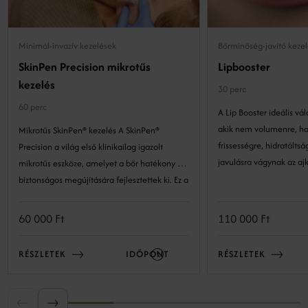
Minimál-invazív kezelések
Bőrminőség-javító keze
SkinPen Precision mikrotűs
Lipbooster
kezelés
30 perc
60 perc
A Lip Booster ideális vá
akik nem volumenre, h
Mikrotűs SkinPen® kezelés A SkinPen®
frissességre, hidratáltságra és b
Precision a világ első klinikailag igazolt
javulásra vágynak az ajk
mikrotűs eszköze, amelyet a bőr hatékony és
biztonságos megújítására fejlesztettek ki. Ez a
precíz technológia lehetővé teszi a bőr
szerkezetének kockázatmentes és látványos
60 000 Ft
110 000 Ft
megújulását. A minimál invazív eljárás a bőr
természetes öngyógyulási folyamataira épít:
RÉSZLETEK
IDŐPONT
RÉSZLETEK
kontrollált mélységben és intenzitással
mikrosérüléseket okozunk, amelyek serkentik
a bőr regeneratív válaszreakcióit, ezáltal