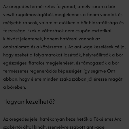
Az öregedés természetes folyamat, amely során a bőr
veszít rugalmasságából, megjelennek a finom vonalak és
mélyebb ráncok, valamint csökken a bőr hidratáltsága és
feszessége. Ezek a változások nem csupán esztétikai
kihívást jelentenek, hanem hatással vannak az
önbizalomra és a közérzetre is. Az anti-age kezelések célja,
hogy ezeket a folyamatokat lassítsák, helyreállítsák a bőr
egészséges, fiatalos megjelenését, és támogassák a bőr
természetes regenerációs képességét, így segítve Önt
abban, hogy élete minden szakaszában jól érezze magát
a bőrében.
Hogyan kezelhető?
Az öregedés jelei hatékonyan kezelhetők a Tökéletes Arc
szakértői által kínált, személyre szabott anti-age