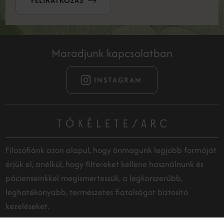
FELIRATKOZÁS
Maradjunk kapcsolatban
INSTAGRAM
Filozófiánk azon alapul, hogy önmagunk legjobb formáját
érjük el, anélkül, hogy filtereket kellene használnunk és
pácienseinkkel megismertessük, a legkorszerűbb,
leghatékonyabb, természetes fiatalságot biztosító
kezeléseket.