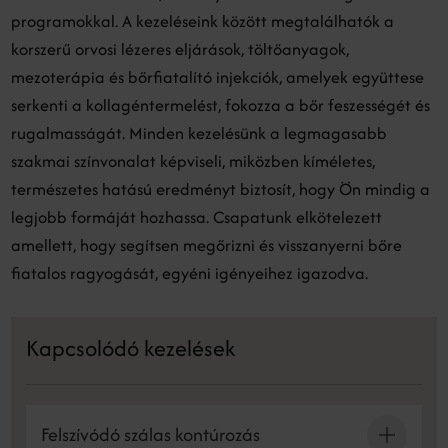
programokkal. A kezeléseink között megtalálhatók a
korszerű orvosi lézeres eljárások, töltőanyagok,
mezoterápia és bőrfiatalító injekciók, amelyek együttese
serkenti a kollagéntermelést, fokozza a bőr feszességét és
rugalmasságát. Minden kezelésünk a legmagasabb
szakmai színvonalat képviseli, miközben kíméletes,
természetes hatású eredményt biztosít, hogy Ön mindig a
legjobb formáját hozhassa. Csapatunk elkötelezett
amellett, hogy segítsen megőrizni és visszanyerni bőre
fiatalos ragyogását, egyéni igényeihez igazodva.
Kapcsolódó kezelések
Felszívódó szálas kontúrozás