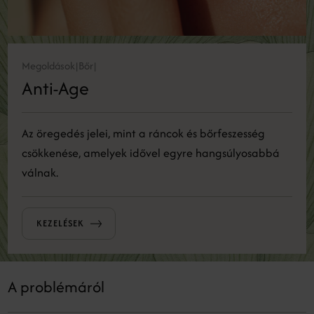
Megoldások
Bőr
|
|
Anti-Age
Az öregedés jelei, mint a ráncok és bőrfeszesség
csökkenése, amelyek idővel egyre hangsúlyosabbá
válnak.
KEZELÉSEK
A problémáról