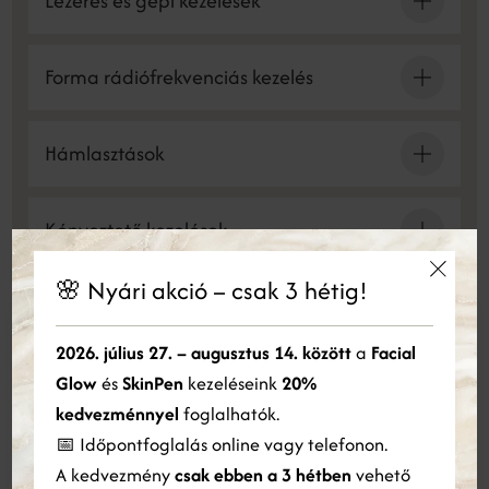
Lézeres és gépi kezelések
Forma rádiófrekvenciás kezelés
Hámlasztások
Kényeztető kezelések
🌸 Nyári akció – csak 3 hétig!
Felső szemhéjplasztika
×
Ez a weboldal sütiket használ
2026. július 27. – augusztus 14. között
a
Facial
Orvos esztétikai kezelések
Glow
és
SkinPen
kezeléseink
20%
Cookie-kat használunk a tartalom, a hirdetések személyre
szabására és a forgalom elemzésére. Webhelyünk Ön általi
kedvezménnyel
foglalhatók.
használatára vonatkozó információkat megosztjuk hirdetési és
📅 Időpontfoglalás online vagy telefonon.
elemző partnereinkkel is, akik egyesíthetik azokat más
Esztétikai konzultáció
A kedvezmény
csak ebben a 3 hétben
vehető
információkkal, amelyeket Ön biztosított számukra, vagy