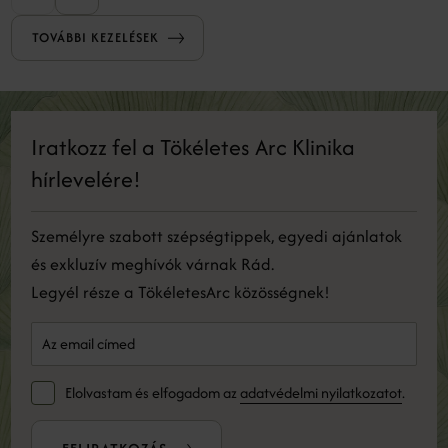
serkentve a megújulást.
TOVÁBBI KEZELÉSEK
Iratkozz fel a Tökéletes Arc Klinika
hírlevelére!
Személyre szabott szépségtippek, egyedi ajánlatok
és exkluzív meghívók várnak Rád.
Legyél része a TökéletesArc közösségnek!
Elolvastam és elfogadom az
adatvédelmi nyilatkozatot
.