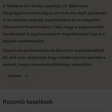
A Tökéletes Arc Klinika alapítója, Dr. Beke Dóra
bőrgyógyász-kozmetológus, aki évek óta segíti pácienseit
a természetes szépség megőrzésében és az öregedési
folyamatok finomításában. Célja, hogy a legkorszerűbb
kezelésekkel és egyénre szabott megoldásokkal érje el a
legjobb eredményeket.
Csapatunk professzionális és elhivatott szakemberekből
áll, akik azon dolgoznak, hogy minden páciens személyre
szabott, magas színvonalú ellátásban részesüljön.
RÓLUNK
Hasonló kezelések