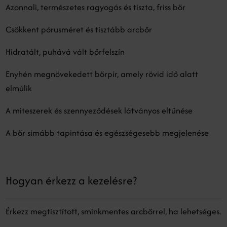
Azonnali, természetes ragyogás és tiszta, friss bőr
Csökkent pórusméret és tisztább arcbőr
Hidratált, puhává vált bőrfelszín
Enyhén megnövekedett bőrpír, amely rövid idő alatt
elmúlik
A miteszerek és szennyeződések látványos eltűnése
A bőr simább tapintása és egészségesebb megjelenése
Hogyan érkezz a kezelésre?
Érkezz megtisztított, sminkmentes arcbőrrel, ha lehetséges.