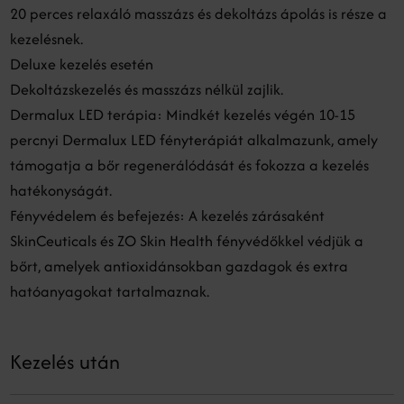
20 perces relaxáló masszázs és dekoltázs ápolás is része a
kezelésnek.
Deluxe kezelés esetén
Dekoltázskezelés és masszázs nélkül zajlik.
Dermalux LED terápia: Mindkét kezelés végén 10-15
percnyi Dermalux LED fényterápiát alkalmazunk, amely
támogatja a bőr regenerálódását és fokozza a kezelés
hatékonyságát.
Fényvédelem és befejezés: A kezelés zárásaként
SkinCeuticals és ZO Skin Health fényvédőkkel védjük a
bőrt, amelyek antioxidánsokban gazdagok és extra
hatóanyagokat tartalmaznak.
Kezelés után