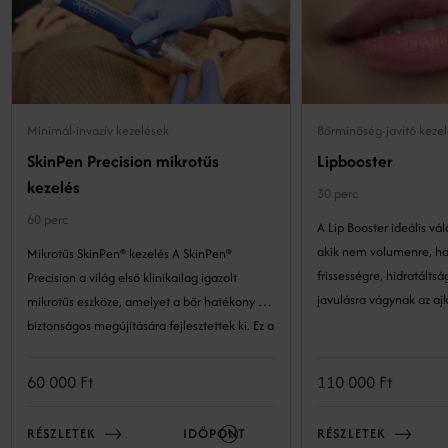
Minimál-invazív kezelések
Bőrminőség-javító keze
SkinPen Precision mikrotűs
Lipbooster
kezelés
30 perc
60 perc
A Lip Booster ideális vá
akik nem volumenre, h
Mikrotűs SkinPen® kezelés A SkinPen®
frissességre, hidratáltságra és b
Precision a világ első klinikailag igazolt
javulásra vágynak az ajk
mikrotűs eszköze, amelyet a bőr hatékony és
biztonságos megújítására fejlesztettek ki. Ez a
precíz technológia lehetővé teszi a bőr
szerkezetének kockázatmentes és látványos
60 000 Ft
110 000 Ft
megújulását. A minimál invazív eljárás a bőr
természetes öngyógyulási folyamataira épít:
RÉSZLETEK
IDŐPONT
RÉSZLETEK
kontrollált mélységben és intenzitással