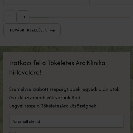
mikrosérüléseket okozunk, amelyek serkentik
a bőr regeneratív válaszreakcióit, ezáltal
serkentve a megújulást.
TOVÁBBI KEZELÉSEK
Iratkozz fel a Tökéletes Arc Klinika
hírlevelére!
Személyre szabott szépségtippek, egyedi ajánlatok
és exkluzív meghívók várnak Rád.
Legyél része a TökéletesArc közösségnek!