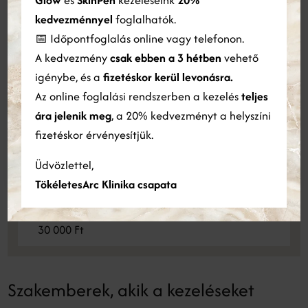
Cookie-kat használunk a tartalom, a hirdetések személyre
szabására és a forgalom elemzésére. Webhelyünk Ön általi
80 perc
kedvezménnyel
foglalhatók.
használatára vonatkozó információkat megosztjuk hirdetési és
95 000 Ft
📅 Időpontfoglalás online vagy telefonon.
elemző partnereinkkel is, akik egyesíthetik azokat más
A kedvezmény
csak ebben a 3 hétben
vehető
információkkal, amelyeket Ön biztosított számukra, vagy
Hydrafacial™ Platinum - 3 alkalom
amelyeket a szolgáltatásaik Ön általi használatából gyűjtöttek
igénybe, és a
fizetéskor kerül levonásra.
270 000 Ft
össze.
Bővebben
Az online foglalási rendszerben a kezelés
teljes
ára jelenik meg
, a 20% kedvezményt a helyszíni
Hydrafacial™ Platinum - 5+1 alkalom
ÖSSZES ELFOGADÁSA
ÖSSZES ELUTASÍTÁSA
fizetéskor érvényesítjük.
460 000 Ft
Részletek megjelenítése
Üdvözlettel,
Hydrafacial™ Perk Eye vagy Lip
TökéletesArc Klinika csapata
kezelés
30 perc
30 000 Ft
Szakemberek, akik a kezeléseket