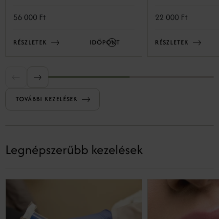
Segítenek csökkenteni a ráncokat,
egységesíteni a tónust és visszaadni a bőr
56 000 Ft
22 000 Ft
természetes ragyogását.
RÉSZLETEK
IDŐPONT
RÉSZLETEK
TOVÁBBI KEZELÉSEK
Legnépszerűbb kezelések