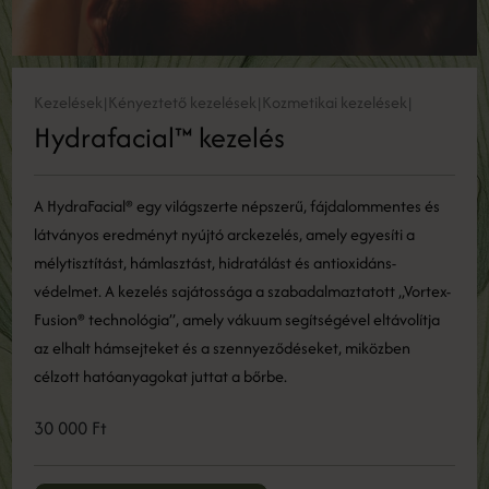
Kezelések
Kényeztető kezelések
Kozmetikai kezelések
|
|
|
Hydrafacial™ kezelés
A HydraFacial® egy világszerte népszerű, fájdalommentes és
látványos eredményt nyújtó arckezelés, amely egyesíti a
mélytisztítást, hámlasztást, hidratálást és antioxidáns-
védelmet. A kezelés sajátossága a szabadalmaztatott „Vortex-
Fusion® technológia”, amely vákuum segítségével eltávolítja
az elhalt hámsejteket és a szennyeződéseket, miközben
célzott hatóanyagokat juttat a bőrbe.
30 000 Ft