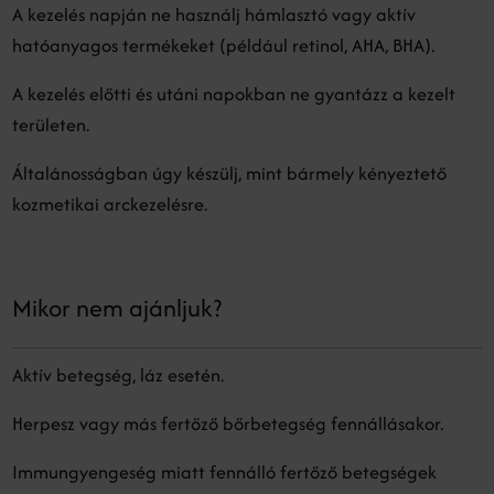
A kezelés napján ne használj hámlasztó vagy aktív
hatóanyagos termékeket (például retinol, AHA, BHA).
A kezelés előtti és utáni napokban ne gyantázz a kezelt
területen.
Általánosságban úgy készülj, mint bármely kényeztető
kozmetikai arckezelésre.
Mikor nem ajánljuk?
Aktív betegség, láz esetén.
Herpesz vagy más fertőző bőrbetegség fennállásakor.
Immungyengeség miatt fennálló fertőző betegségek