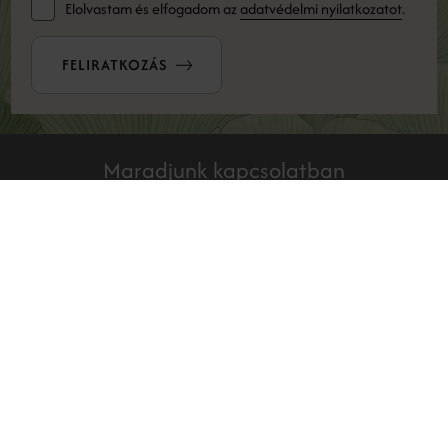
Elolvastam és elfogadom az
adatvédelmi nyilatkozatot
.
FELIRATKOZÁS
Maradjunk kapcsolatban
INSTAGRAM
Filozófiánk azon alapul, hogy önmagunk legjobb formáját
érjük el, anélkül, hogy filtereket kellene használnunk és
pácienseinkkel megismertessük, a legkorszerűbb,