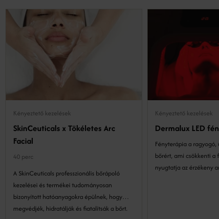
Kényeztető kezelések
Kényeztető kezelések
SkinCeuticals x Tökéletes Arc
Dermalux LED fén
Facial
Fényterápia a ragyogó,
bőrért, ami csökkenti a
40 perc
nyugtatja az érzékeny a
A SkinCeuticals professzionális bőrápoló
kezelései és termékei tudományosan
bizonyított hatóanyagokra épülnek, hogy
megvédjék, hidratálják és fiatalítsák a bőrt.