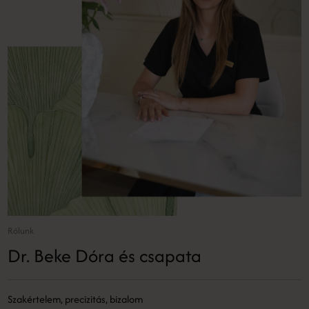
Rólunk
Dr. Beke Dóra és csapata
Szakértelem, precizitás, bizalom