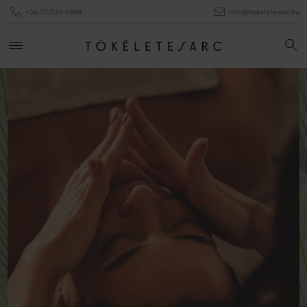
+36-70/555-5848
info@tokeletesarc.hu