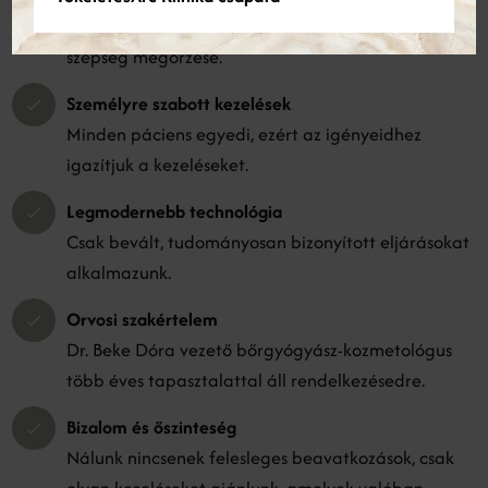
Hitvallásunk a harmonikus, arányos és természetes
szépség megőrzése.
Személyre szabott kezelések
Minden páciens egyedi, ezért az igényeidhez
igazítjuk a kezeléseket.
Legmodernebb technológia
Csak bevált, tudományosan bizonyított eljárásokat
alkalmazunk.
Orvosi szakértelem
Dr. Beke Dóra vezető bőrgyógyász-kozmetológus
több éves tapasztalattal áll rendelkezésedre.
Bizalom és őszinteség
Nálunk nincsenek felesleges beavatkozások, csak