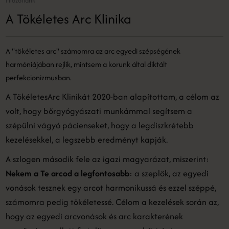
Filozófiánk
A Tökéletes Arc Klinika
A "tökéletes arc" számomra az arc egyedi szépségének
harmóniájában rejlik, mintsem a korunk által diktált
perfekcionizmusban.
A TökéletesArc Klinikát 2020-ban alapítottam, a célom az
volt, hogy bőrgyógyászati munkámmal segítsem a
szépülni vágyó pácienseket, hogy a legdiszkrétebb
kezelésekkel, a legszebb eredményt kapják.
A szlogen második fele az igazi magyarázat, miszerint:
Nekem a Te arcod a legfontosabb
: a szeplők, az egyedi
vonások tesznek egy arcot harmonikussá és ezzel széppé,
számomra pedig tökéletessé. Célom a kezelések során az,
hogy az egyedi arcvonások és arc karakterének