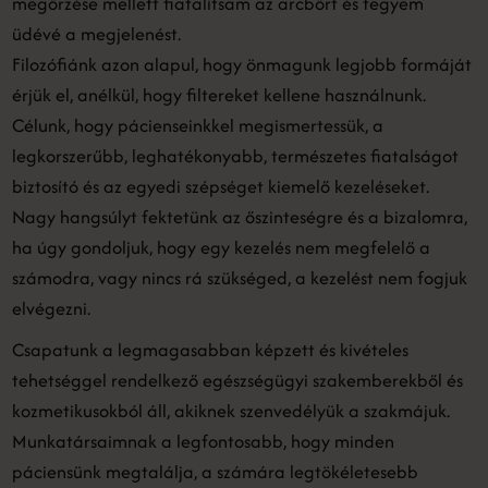
megőrzése mellett fiatalítsam az arcbőrt és tegyem
üdévé a megjelenést.
Filozófiánk azon alapul, hogy önmagunk legjobb formáját
érjük el, anélkül, hogy filtereket kellene használnunk.
Célunk, hogy pácienseinkkel megismertessük, a
legkorszerűbb, leghatékonyabb, természetes fiatalságot
biztosító és az egyedi szépséget kiemelő kezeléseket.
Nagy hangsúlyt fektetünk az őszinteségre és a bizalomra,
ha úgy gondoljuk, hogy egy kezelés nem megfelelő a
számodra, vagy nincs rá szükséged, a kezelést nem fogjuk
elvégezni.
Csapatunk a legmagasabban képzett és kivételes
tehetséggel rendelkező egészségügyi szakemberekből és
kozmetikusokból áll, akiknek szenvedélyük a szakmájuk.
Munkatársaimnak a legfontosabb, hogy minden
páciensünk megtalálja, a számára legtökéletesebb