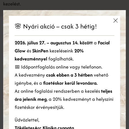
kezelést.
🌸 Nyári akció – csak 3 hétig!
Miért mi?
×
Válaszd a TökéletesArc Klinikát
Ez a weboldal sütiket használ
2026. július 27. – augusztus 14. között
a
Facial
Glow
és
SkinPen
kezeléseink
20%
Cookie-kat használunk a tartalom, a hirdetések személyre
Számunkra mindenek előtt áll pácienseink egyediségének
szabására és a forgalom elemzésére. Webhelyünk Ön általi
kedvezménnyel
foglalhatók.
használatára vonatkozó információkat megosztjuk hirdetési és
megőrzése.
📅 Időpontfoglalás online vagy telefonon.
elemző partnereinkkel is, akik egyesíthetik azokat más
A kedvezmény
csak ebben a 3 hétben
vehető
Hisszük, hogy minden arc esetében annak természetes
információkkal, amelyeket Ön biztosított számukra, vagy
amelyeket a szolgáltatásaik Ön általi használatából gyűjtöttek
igénybe, és a
fizetéskor kerül levonásra.
vonásainak kiemelésével érhető el a legtermészetesebb
össze.
Bővebben
Az online foglalási rendszerben a kezelés
teljes
eredmény. A beavatkozásokat megelőző konzultáció
ára jelenik meg
, a 20% kedvezményt a helyszíni
alapján a fokozatosság elvét követve haladunk, hogy a
ÖSSZES ELFOGADÁSA
ÖSSZES ELUTASÍTÁSA
fizetéskor érvényesítjük.
változások külső szemmel semmiképp sem rikítóak,
ellenben mégis markánsak legyenek.
Részletek megjelenítése
Üdvözlettel,
TökéletesArc Klinika csapata
Természetes eredmények