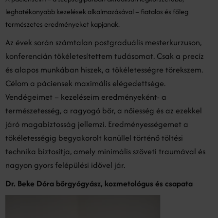
leghatékonyabb kezelések alkalmazásával – fiatalos és főleg
természetes eredményeket kapjanak.
Az évek során számtalan postgraduális mesterkurzuson,
konferencián tökéletesítettem tudásomat. Csak a precíz
és alapos munkában hiszek, a tökéletességre törekszem.
Célom a páciensek maximális elégedettsége.
Vendégeimet – kezeléseim eredményeként- a
természetesség, a ragyogó bőr, a nőiesség és az ezekkel
járó magabiztosság jellemzi. Eredményességemet a
tökéletességig begyakorolt kanüllel történő töltési
technika biztosítja, amely minimális szöveti traumával és
nagyon gyors felépülési idővel jár.
Dr. Beke Dóra bőrgyógyász, kozmetológus és csapata