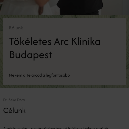
Rólunk
Tökéletes Arc Klinika
Budapest
Nekem a Te arcod a legfontosabb
Dr. Beke Dóra
Célunk
A pácienseim – a szépségiparban aktuálisan legkorszerűbb,