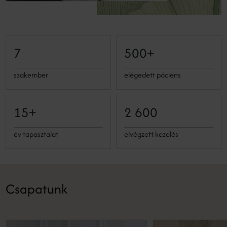
7
500+
szakember
elégedett páciens
15+
2 600
év tapasztalat
elvégzett kezelés
Csapatunk