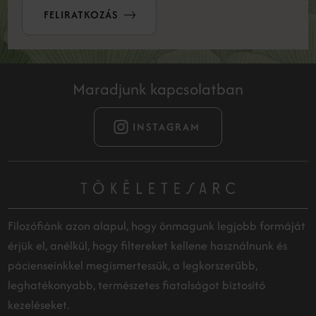
FELIRATKOZÁS
Maradjunk kapcsolatban
INSTAGRAM
Filozófiánk azon alapul, hogy önmagunk legjobb formáját
érjük el, anélkül, hogy filtereket kellene használnunk és
pácienseinkkel megismertessük, a legkorszerűbb,
leghatékonyabb, természetes fiatalságot biztosító
kezeléseket.