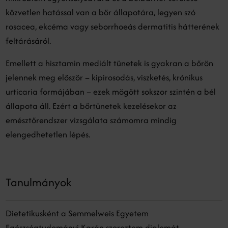
közvetlen hatással van a bőr állapotára, legyen szó
rosacea, ekcéma vagy seborrhoeás dermatitis hátterének
feltárásáról.
Emellett a hisztamin mediált tünetek is gyakran a bőrön
jelennek meg először – kipirosodás, viszketés, krónikus
urticaria formájában – ezek mögött sokszor szintén a bél
állapota áll. Ezért a bőrtünetek kezelésekor az
emésztőrendszer vizsgálata számomra mindig
elengedhetetlen lépés.
Tanulmányok
Dietetikusként a Semmelweis Egyetem
Egészségtudományi Karán szereztem diplomát.