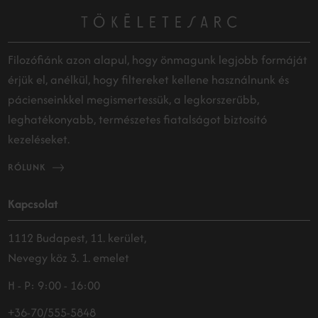
Filozófiánk azon alapul, hogy önmagunk legjobb formáját
érjük el, anélkül, hogy filtereket kellene használnunk és
pácienseinkkel megismertessük, a legkorszerűbb,
leghatékonyabb, természetes fiatalságot biztosító
kezeléseket.
RÓLUNK
Kapcsolat
1112 Budapest, 11. kerület,
Nevegy köz 3. 1. emelet
H - P: 9:00 - 16:00
+36-70/555-5848