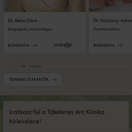
Dr. Beke Dóra
Dr. Párkányi Adri
bőrgyógyász, kozmetológus
Plasztikai sebész
BIOGRÁFIA
IDŐPONT
BIOGRÁFIA
TOVÁBBI SZAKÉRTŐK
Iratkozz fel a Tökéletes Arc Klinika
hírlevelére!