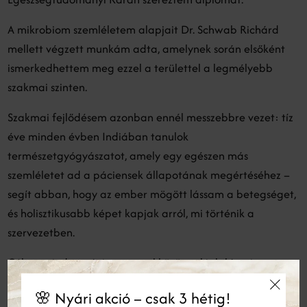
A mikrobiom szemléletem alapjait Dr. Schwab Richárd
mellett végzett munkám adta, amelynek során elsőként
ismerkedhettem meg ezzel a területtel a legmélyebb
szakmai szinten.
Szakmai fejlődésem azonban ennél messzebbre vezet: tíz
éve minden évben Indiában tanulok
természetgyógyászatot, amely egy egészen más
szemléletet ad a páciensek állapotának megértéséhez –
segít abban, hogy az ember mögött lássam a betegséget,
és holisztikusabb képet kapjak arról, mi történik a
szervezetben.
Célom minden páciensemmel közösen kialakítani egy
hosszú távon is tartható, kiegyensúlyozott életmódot –
🌸 Nyári akció – csak 3 hétig!
olyat, amely nem csupán a tünetek enyhítésére