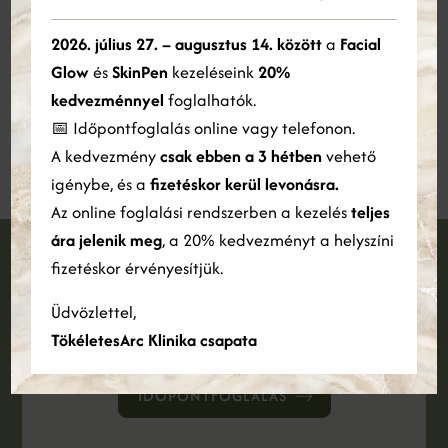
×
koncentrál, hanem az általános jóllét és életminőség
Ez a weboldal sütiket használ
2026. július 27. – augusztus 14. között
a
Facial
javítását is szolgálja. Fontos számomra megmutatni, hogy
Glow
és
SkinPen
kezeléseink
20%
az egészséges táplálkozás nem lemondásról szól: lehet
Cookie-kat használunk a tartalom, a hirdetések személyre
szabására és a forgalom elemzésére. Webhelyünk Ön általi
kedvezménnyel
foglalhatók.
színes, változatos és örömteli – kalóriaszámolás és
használatára vonatkozó információkat megosztjuk hirdetési és
📅 Időpontfoglalás online vagy telefonon.
szorongás nélkül.
elemző partnereinkkel is, akik egyesíthetik azokat más
A kedvezmény
csak ebben a 3 hétben
vehető
információkkal, amelyeket Ön biztosított számukra, vagy
amelyeket a szolgáltatásaik Ön általi használatából gyűjtöttek
igénybe, és a
fizetéskor kerül levonásra.
össze.
Bővebben
Az online foglalási rendszerben a kezelés
teljes
ára jelenik meg
, a 20% kedvezményt a helyszíni
ÖSSZES ELFOGADÁSA
ÖSSZES ELUTASÍTÁSA
fizetéskor érvényesítjük.
Foglalj időpontot
Részletek megjelenítése
Üdvözlettel,
TökéletesArc Klinika csapata
Jelentkezz konzultációra és foglald le időpontodat
IDŐPONTFOGLALÁS