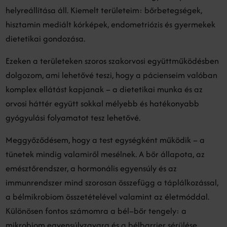
helyreállítása áll. Kiemelt területeim: bőrbetegségek,
hisztamin mediált kórképek, endometriózis és gyermekek
dietetikai gondozása.
Ezeken a területeken szoros szakorvosi együttműködésben
dolgozom, ami lehetővé teszi, hogy a pácienseim valóban
komplex ellátást kapjanak – a dietetikai munka és az
orvosi háttér együtt sokkal mélyebb és hatékonyabb
gyógyulási folyamatot tesz lehetővé.
Meggyőződésem, hogy a test egységként működik – a
tünetek mindig valamiről mesélnek. A bőr állapota, az
emésztőrendszer, a hormonális egyensúly és az
immunrendszer mind szorosan összefügg a táplálkozással,
a bélmikrobiom összetételével valamint az életmóddal.
Különösen fontos számomra a bél–bőr tengely: a
mikrobiom egyensúlyzavara és a bélbarrier sérülése