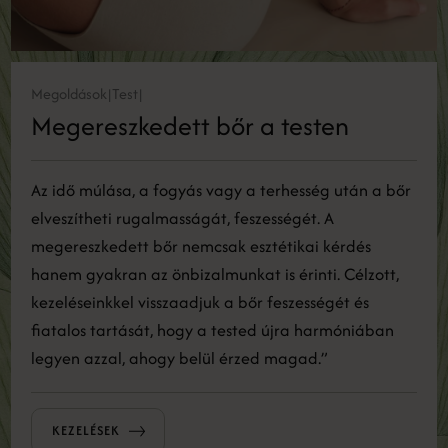
Megoldások
Test
|
|
Megereszkedett bőr a testen
Az idő múlása, a fogyás vagy a terhesség után a bőr
elveszítheti rugalmasságát, feszességét. A
megereszkedett bőr nemcsak esztétikai kérdés
hanem gyakran az önbizalmunkat is érinti. Célzott,
kezeléseinkkel visszaadjuk a bőr feszességét és
fiatalos tartását, hogy a tested újra harmóniában
legyen azzal, ahogy belül érzed magad.”
KEZELÉSEK