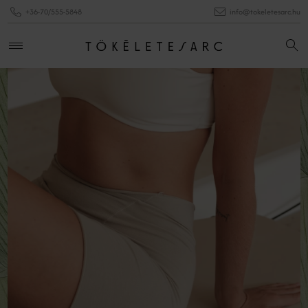
+36-70/555-5848
info@tokeletesarc.hu