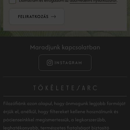
Elolvastam és elfogadom az
adatvédelmi nyilatkozatot
.
FELIRATKOZÁS
Maradjunk kapcsolatban
INSTAGRAM
Filozófiánk azon alapul, hogy önmagunk legjobb formáját
érjük el, anélkül, hogy filtereket kellene használnunk és
pácienseinkkel megismertessük, a legkorszerűbb,
leghatékonyabb, természetes fiatalságot biztosító