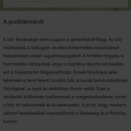
A problémáról
A bőr feszessége nem csupán a genetikától függ. Az idő
múlásával, a kollagén- és elasztintermelés lassulásával
fokozatosan veszít rugalmasságából. A hirtelen fogyás, a
hormonális változások vagy a napfény okozta károsodás
ezt a folyamatot felgyorsíthatja. Ennek látványos jelei
lehetnek a térd feletti lazább bőr, a karok belső oldalának
‘lötyögése’, a nyak és dekoltázs finom redői. Ezek a
területek különösen hajlamosak a megereszkedésre, mivel
a bőr itt vékonyabb és érzékenyebb. A jó hír, hogy modern,
célzott kezelésekkel visszaadható a feszesség és a fiatalos
kontúr.