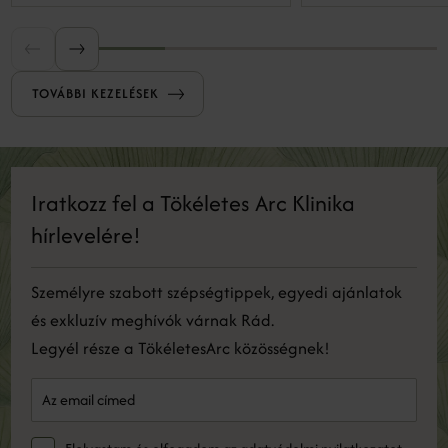
mikrosérüléseket okozunk, amelyek serkentik
a bőr regeneratív válaszreakcióit, ezáltal
serkentve a megújulást.
TOVÁBBI KEZELÉSEK
Iratkozz fel a Tökéletes Arc Klinika
hírlevelére!
Személyre szabott szépségtippek, egyedi ajánlatok
és exkluzív meghívók várnak Rád.
Legyél része a TökéletesArc közösségnek!