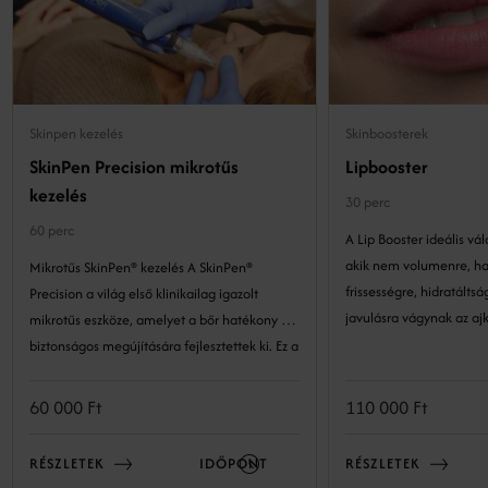
Skinpen kezelés
Skinboosterek
SkinPen Precision mikrotűs
Lipbooster
kezelés
30 perc
60 perc
A Lip Booster ideális vá
akik nem volumenre, h
Mikrotűs SkinPen® kezelés A SkinPen®
frissességre, hidratáltságra és b
Precision a világ első klinikailag igazolt
javulásra vágynak az ajk
mikrotűs eszköze, amelyet a bőr hatékony és
biztonságos megújítására fejlesztettek ki. Ez a
precíz technológia lehetővé teszi a bőr
szerkezetének kockázatmentes és látványos
60 000 Ft
110 000 Ft
megújulását. A minimál invazív eljárás a bőr
természetes öngyógyulási folyamataira épít:
RÉSZLETEK
IDŐPONT
RÉSZLETEK
kontrollált mélységben és intenzitással