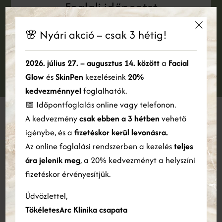
Foglalj időpontot
Jelentkezz konzultációra és foglald le időpontodat
🌸 Nyári akció – csak 3 hétig!
×
IDŐPONTFOGLALÁS
Ez a weboldal sütiket használ
2026. július 27. – augusztus 14. között
a
Facial
Glow
és
SkinPen
kezeléseink
20%
Cookie-kat használunk a tartalom, a hirdetések személyre
szabására és a forgalom elemzésére. Webhelyünk Ön általi
kedvezménnyel
foglalhatók.
használatára vonatkozó információkat megosztjuk hirdetési és
📅 Időpontfoglalás online vagy telefonon.
elemző partnereinkkel is, akik egyesíthetik azokat más
A kedvezmény
csak ebben a 3 hétben
vehető
információkkal, amelyeket Ön biztosított számukra, vagy
amelyeket a szolgáltatásaik Ön általi használatából gyűjtöttek
igénybe, és a
fizetéskor kerül levonásra.
össze.
Bővebben
Az online foglalási rendszerben a kezelés
teljes
ára jelenik meg
, a 20% kedvezményt a helyszíni
ÖSSZES ELFOGADÁSA
ÖSSZES ELUTASÍTÁSA
fizetéskor érvényesítjük.
Részletek megjelenítése
Üdvözlettel,
TökéletesArc Klinika csapata