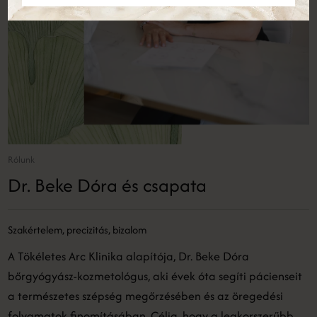
Rólunk
Dr. Beke Dóra és csapata
Szakértelem, precizitás, bizalom
A Tökéletes Arc Klinika alapítója, Dr. Beke Dóra
bőrgyógyász-kozmetológus, aki évek óta segíti pácienseit
a természetes szépség megőrzésében és az öregedési
folyamatok finomításában. Célja, hogy a legkorszerűbb