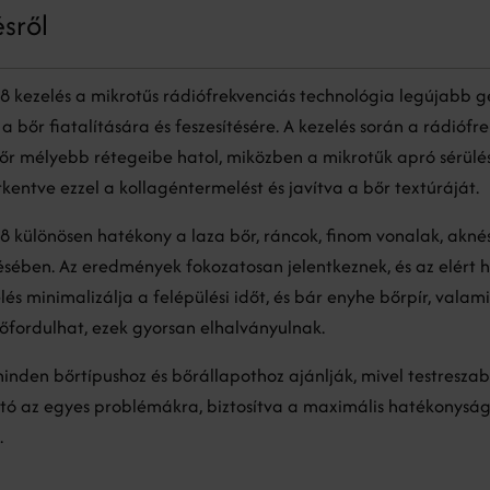
ésről
 kezelés a mikrotűs rádiófrekvenciás technológia legújabb g
 bőr fiatalítására és feszesítésére. A kezelés során a rádiófr
őr mélyebb rétegeibe hatol, miközben a mikrotűk apró sérülé
rkentve ezzel a kollagéntermelést és javítva a bőr textúráját.
 különösen hatékony a laza bőr, ráncok, finom vonalak, akné
lésében. Az eredmények fokozatosan jelentkeznek, és az elért 
lés minimalizálja a felépülési időt, és bár enyhe bőrpír, valam
őfordulhat, ezek gyorsan elhalványulnak.
minden bőrtípushoz és bőrállapothoz ajánlják, mivel testresza
ó az egyes problémákra, biztosítva a maximális hatékonyság
.