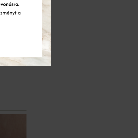
evonásra.
ós
ezményt a
vú
ztonságos,