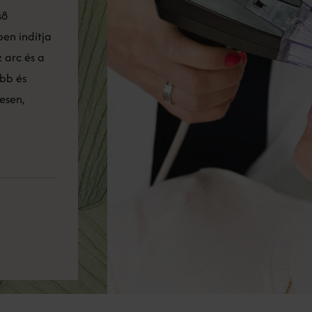
s8
en indítja
 arc és a
ább és
esen,