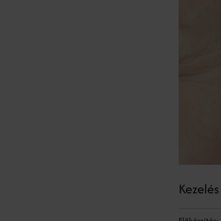
Kezelé
Előkészítés: