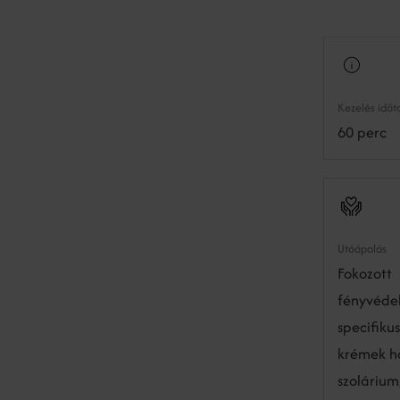
Kezelés idő
60 perc
Utóápolás
Fokozott
fényvéde
specifiku
krémek h
szolárium