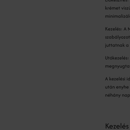
krémet visz
minimalizá
Kezelés: A 
szabályozot
juttatnak a
Utókezelés:
megnyugtatá
A kezelési 
után enyhe 
néhány nap
Kezelés