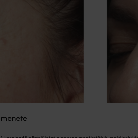
s menete
 A kezelendő bőrfelületet alaposan megtisztítjuk, majd helyi é