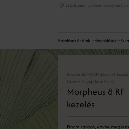
1112, Budapest, 11. kerület, Nevegy köz 3. 1. 
Kezelések és árak
Megoldások
Szem
Kezelések
MORPHEUS 8 RF kezelé
|
Lézeres és gépi kezelések
|
Morpheus 8 RF
kezelés
Finom ráncok, enyhe megere