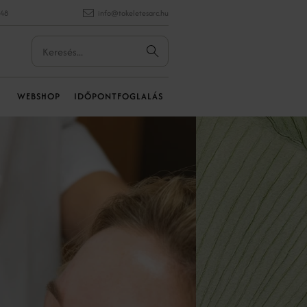
848
info@tokeletesarc.hu
WEBSHOP
IDŐPONTFOGLALÁS