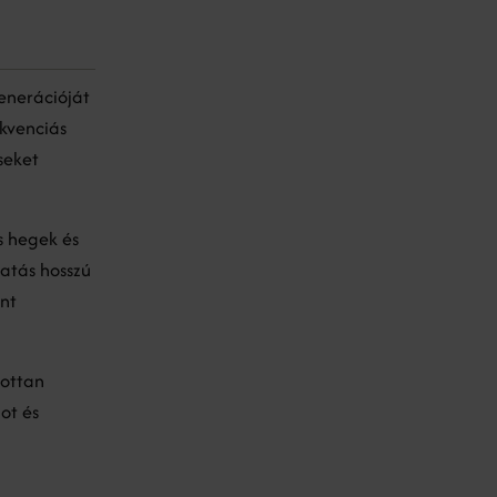
enerációját
ekvenciás
seket
s hegek és
hatás hosszú
int
bottan
ot és