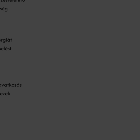
nség
ergiát
elést.
eavatkozás
 ezek