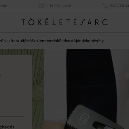
emelet
H - P: 9:00 - 16:00
+36-70/555-5
élyes konzultáció
Szakembereink
Podcast
Ajándékutalvány
s
|
szkedés