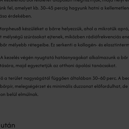
ünk fel, amelyet kb. 30–45 percig hagyunk hatni a kellemetle
lása érdekében.
Morpheus8 készüléket a bőrre helyezzük, ahol a mikrotűk apró,
t mélységű szúrásokat ejtenek, miközben rádiófrekvenciás en
 bőr mélyebb rétegeibe. Ez serkenti a kollagén- és elasztinterm
 A kezelés végén nyugtató hatóanyagokat alkalmazunk a bőr
sára, majd egyeztetjük az otthoni ápolási tanácsokat.
idő a terület nagyságától függően általában 30–60 perc. A b
bőrpír, melegségérzet és minimális duzzanat előfordulhat, de
on belül elmúlnak.
 után