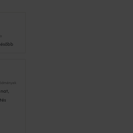
a
később
vődmények
anat,
tés