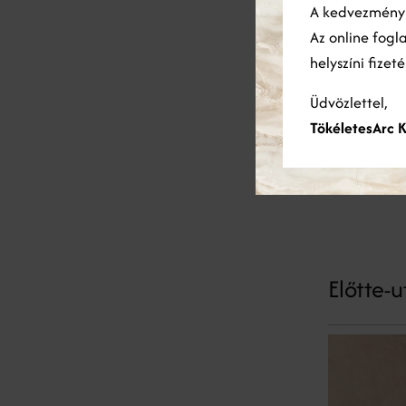
A kedvezmén
has
Természetes
Az online fogl
folyamatait
helyszíni fizet
Tartós ered
Üdvözlettel,
eredményeke
TökéletesArc K
Biztonságos
és minimális
Előtte-