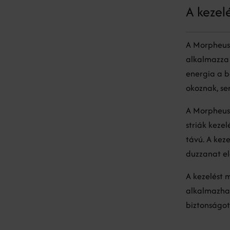
A kezel
A Morpheus8
alkalmazza a
energia a b
okoznak, se
A Morpheus8
striák keze
távú. A keze
duzzanat el
A kezelést 
alkalmazhat
biztonságot