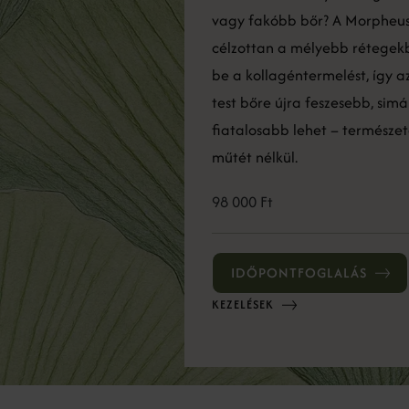
vagy fakóbb bőr? A Morpheu
célzottan a mélyebb rétegekb
be a kollagéntermelést, így az
test bőre újra feszesebb, sim
fiatalosabb lehet – természet
műtét nélkül.
98 000 Ft
IDŐPONTFOGLALÁS
KEZELÉSEK