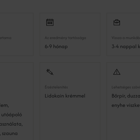
tartama
Az eredmény tartóssága
Vissza a munkáb
6-9 hónap
3-4 nappal 
Érzéstelenítés
Lehetséges szö
Lidokain krémmel
Bőrpír, duzz
lem,
enyhe viszke
s utóápoló
asználata,
, szauna