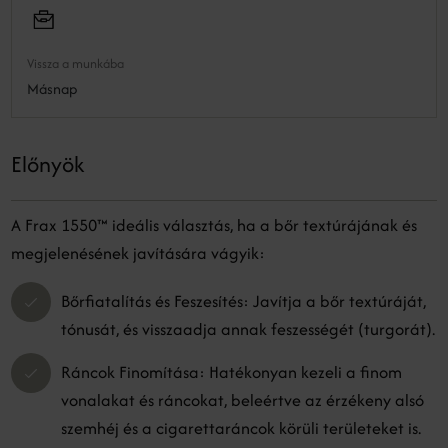
Vissza a munkába
Másnap
Előnyök
A Frax 1550™ ideális választás, ha a bőr textúrájának és
megjelenésének javítására vágyik:
Bőrfiatalítás és Feszesítés: Javítja a bőr textúráját,
tónusát, és visszaadja annak feszességét (turgorát).
Ráncok Finomítása: Hatékonyan kezeli a finom
vonalakat és ráncokat, beleértve az érzékeny alsó
szemhéj és a cigarettaráncok körüli területeket is.