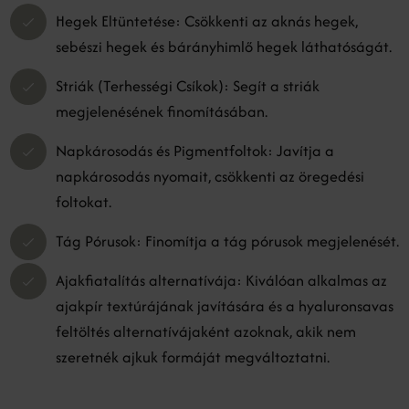
Hegek Eltüntetése: Csökkenti az aknás hegek,
sebészi hegek és bárányhimlő hegek láthatóságát.
Striák (Terhességi Csíkok): Segít a striák
megjelenésének finomításában.
Napkárosodás és Pigmentfoltok: Javítja a
napkárosodás nyomait, csökkenti az öregedési
foltokat.
Tág Pórusok: Finomítja a tág pórusok megjelenését.
Ajakfiatalítás alternatívája: Kiválóan alkalmas az
ajakpír textúrájának javítására és a hyaluronsavas
feltöltés alternatívájaként azoknak, akik nem
szeretnék ajkuk formáját megváltoztatni.