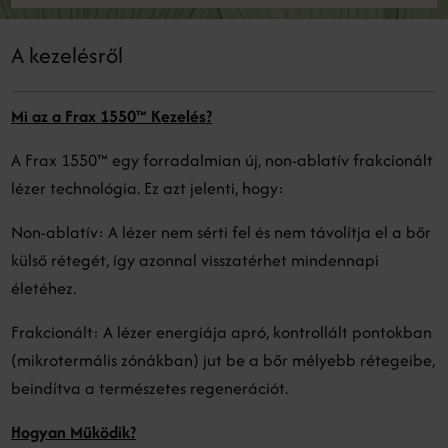
A kezelésről
Mi az a Frax 1550™ Kezelés?
A Frax 1550™ egy forradalmian új, non-ablatív frakcionált
lézer technológia. Ez azt jelenti, hogy:
Non-ablatív: A lézer nem sérti fel és nem távolítja el a bőr
külső rétegét, így azonnal visszatérhet mindennapi
életéhez.
Frakcionált: A lézer energiája apró, kontrollált pontokban
(mikrotermális zónákban) jut be a bőr mélyebb rétegeibe,
beindítva a természetes regenerációt.
Hogyan Működik?