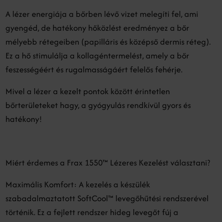
A lézer energiája a bőrben lévő vizet melegíti fel, ami
gyengéd, de hatékony hőközlést eredményez a bőr
mélyebb rétegeiben (papilláris és középső dermis réteg).
Ez a hő stimulálja a kollagéntermelést, amely a bőr
feszességéért és rugalmasságáért felelős fehérje.
Mivel a lézer a kezelt pontok között érintetlen
bőrterületeket hagy, a gyógyulás rendkívül gyors és
hatékony!
Miért érdemes a Frax 1550™ Lézeres Kezelést választani?
Maximális Komfort: A kezelés a készülék
szabadalmaztatott SoftCool™ levegőhűtési rendszerével
történik. Ez a fejlett rendszer hideg levegőt fúj a