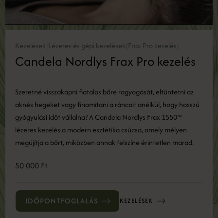
Kezelések
Lézeres és gépi kezelések
Frax Pro kezelés
|
|
|
Candela Nordlys Frax Pro kezelés
Szeretné visszakapni fiatalos bőre ragyogását, eltüntetni az
aknés hegeket vagy finomítani a ráncait anélkül, hogy hosszú
gyógyulási időt vállalna? A Candela Nordlys Frax 1550™
lézeres kezelés a modern esztétika csúcsa, amely mélyen
megújítja a bőrt, miközben annak felszíne érintetlen marad.
50 000 Ft
IDŐPONTFOGLALÁS
KEZELÉSEK