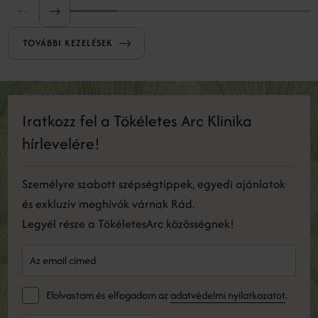
a bőr regeneratív válaszreakcióit, ezáltal
serkentve a megújulást.
TOVÁBBI KEZELÉSEK
Iratkozz fel a Tökéletes Arc Klinika
hírlevelére!
Személyre szabott szépségtippek, egyedi ajánlatok
és exkluzív meghívók várnak Rád.
Legyél része a TökéletesArc közösségnek!
Elolvastam és elfogadom az
adatvédelmi nyilatkozatot
.