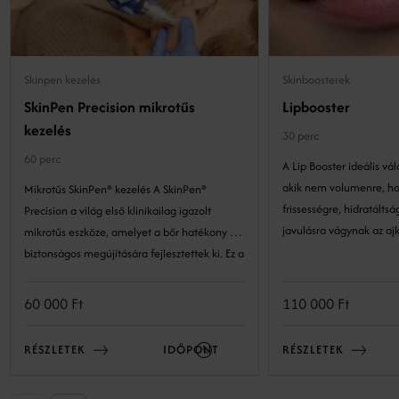
Skinpen kezelés
Skinboosterek
SkinPen Precision mikrotűs
Lipbooster
kezelés
30 perc
60 perc
A Lip Booster ideális vá
akik nem volumenre, h
Mikrotűs SkinPen® kezelés A SkinPen®
frissességre, hidratáltságra és b
Precision a világ első klinikailag igazolt
javulásra vágynak az ajk
mikrotűs eszköze, amelyet a bőr hatékony és
biztonságos megújítására fejlesztettek ki. Ez a
precíz technológia lehetővé teszi a bőr
szerkezetének kockázatmentes és látványos
60 000 Ft
110 000 Ft
megújulását. A minimál invazív eljárás a bőr
természetes öngyógyulási folyamataira épít:
RÉSZLETEK
IDŐPONT
RÉSZLETEK
kontrollált mélységben és intenzitással
mikrosérüléseket okozunk, amelyek serkentik