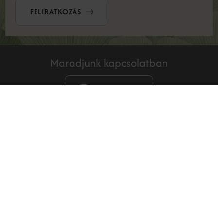
FELIRATKOZÁS
Maradjunk kapcsolatban
INSTAGRAM
Filozófiánk azon alapul, hogy önmagunk legjobb formáját
érjük el, anélkül, hogy filtereket kellene használnunk és
pácienseinkkel megismertessük, a legkorszerűbb,
leghatékonyabb, természetes fiatalságot biztosító
kezeléseket.