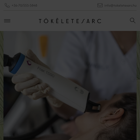
+36-70/555-5848
info@tokeletesarc.hu