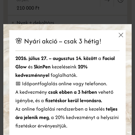
210 000 Ft
Nyak + dekoltázs
60 perc
140 000 Ft
🌸 Nyári akció – csak 3 hétig!
×
Arc + nyak + dekoltázs
Ez a weboldal sütiket használ
2026. július 27. – augusztus 14. között
a
Facial
90 perc
Glow
és
SkinPen
kezeléseink
20%
Cookie-kat használunk a tartalom, a hirdetések személyre
250 000 Ft
szabására és a forgalom elemzésére. Webhelyünk Ön általi
kedvezménnyel
foglalhatók.
használatára vonatkozó információkat megosztjuk hirdetési és
📅 Időpontfoglalás online vagy telefonon.
3 alkalmas bérlet - Arc + ajándék
elemző partnereinkkel is, akik egyesíthetik azokat más
A kedvezmény
SkinCeuticals szérum 15ml
csak ebben a 3 hétben
vehető
információkkal, amelyeket Ön biztosított számukra, vagy
amelyeket a szolgáltatásaik Ön általi használatából gyűjtöttek
igénybe, és a
405 000 Ft
fizetéskor kerül levonásra.
össze.
Bővebben
Az online foglalási rendszerben a kezelés
teljes
3 alkalmas bérlet - Nyak + ajándék
ára jelenik meg
, a 20% kedvezményt a helyszíni
ÖSSZES ELFOGADÁSA
ÖSSZES ELUTASÍTÁSA
SkinCeuticals szérum 15ml
fizetéskor érvényesítjük.
216 000 Ft