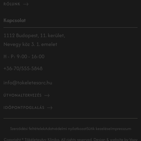
RÓLUNK
Kapcsolat
1112 Budapest, 11. kerület,
Nevegy köz 3. 1. emelet
H - P: 9:00 - 16:00
+36-70/555-5848
info@tokeletesarc.hu
ÚTVONALTERVEZÉS
IDŐPONTFOGLALÁS
Szerződési feltételek
Adatvédelmi nyilatkozat
Sütik kezelése
Impresszum
Copyright ® TökéletesArc Klinika. All rights reserved.
Design & website by
Voov