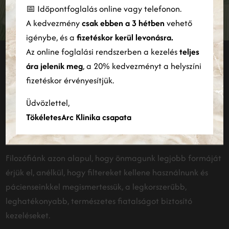
használatára vonatkozó információkat megosztjuk hirdetési és
FELIRATKOZÁS
📅 Időpontfoglalás online vagy telefonon.
elemző partnereinkkel is, akik egyesíthetik azokat más
A kedvezmény
csak ebben a 3 hétben
vehető
információkkal, amelyeket Ön biztosított számukra, vagy
amelyeket a szolgáltatásaik Ön általi használatából gyűjtöttek
igénybe, és a
fizetéskor kerül levonásra.
össze.
Bővebben
Az online foglalási rendszerben a kezelés
teljes
Maradjunk kapcsolatban
ára jelenik meg
, a 20% kedvezményt a helyszíni
ÖSSZES ELFOGADÁSA
ÖSSZES ELUTASÍTÁSA
fizetéskor érvényesítjük.
INSTAGRAM
Részletek megjelenítése
Üdvözlettel,
TökéletesArc Klinika csapata
Filozófiánk azon alapul, hogy önmagunk legjobb formáját
érjük el, anélkül, hogy filtereket kellene használnunk és
pácienseinkkel megismertessük, a legkorszerűbb,
leghatékonyabb, természetes fiatalságot biztosító
kezeléseket.