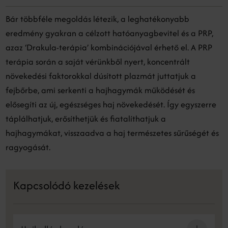
Bár többféle megoldás létezik, a leghatékonyabb
eredmény gyakran a célzott hatóanyagbevitel és a PRP,
azaz ‘Drakula-terápia’ kombinációjával érhető el. A PRP
terápia során a saját vérünkből nyert, koncentrált
növekedési faktorokkal dúsított plazmát juttatjuk a
fejbőrbe, ami serkenti a hajhagymák működését és
elősegíti az új, egészséges haj növekedését. Így egyszerre
táplálhatjuk, erősíthetjük és fiatalíthatjuk a
hajhagymákat, visszaadva a haj természetes sűrűségét és
ragyogását.
Kapcsolódó kezelések