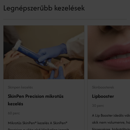
Legnépszerűbb kezelések
Skinpen kezelés
Skinboosterek
SkinPen Precision mikrotűs
Lipbooster
kezelés
30 perc
60 perc
A Lip Booster ideális vá
akik nem volumenre, h
Mikrotűs SkinPen® kezelés A SkinPen®
frissességre, hidratáltságra és b
Precision a világ első klinikailag igazolt