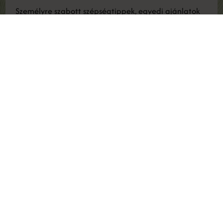
Személyre szabott szépségtippek, egyedi ajánlatok
és exkluzív meghívók várnak Rád.
Legyél része a TökéletesArc közösségnek!
Elolvastam és elfogadom az
adatvédelmi nyilatkozatot
.
FELIRATKOZÁS
Maradjunk kapcsolatban
INSTAGRAM