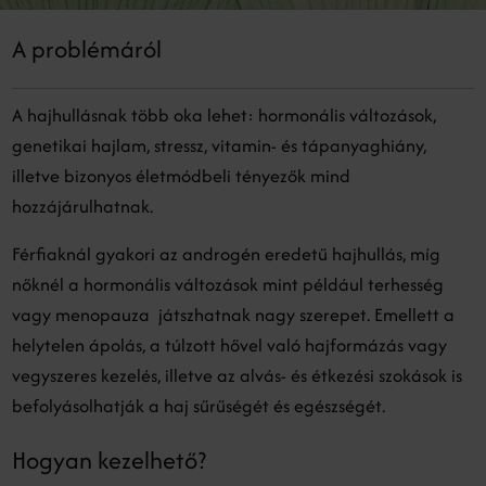
A problémáról
A hajhullásnak több oka lehet: hormonális változások,
genetikai hajlam, stressz, vitamin- és tápanyaghiány,
illetve bizonyos életmódbeli tényezők mind
hozzájárulhatnak.
Férfiaknál gyakori az androgén eredetű hajhullás, míg
nőknél a hormonális változások mint például terhesség
vagy menopauza játszhatnak nagy szerepet. Emellett a
helytelen ápolás, a túlzott hővel való hajformázás vagy
vegyszeres kezelés, illetve az alvás- és étkezési szokások is
befolyásolhatják a haj sűrűségét és egészségét.
Hogyan kezelhető?