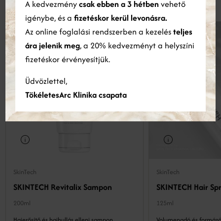
A kedvezmény
csak ebben a 3 hétben
vehető
információkkal, amelyeket Ön biztosított számukra, vagy
amelyeket a szolgáltatásaik Ön általi használatából gyűjtöttek
igénybe, és a
fizetéskor kerül levonásra.
össze.
Bővebben
Az online foglalási rendszerben a kezelés
teljes
ára jelenik meg
, a 20% kedvezményt a helyszíni
ÖSSZES ELFOGADÁSA
ÖSSZES ELUTASÍTÁSA
fizetéskor érvényesítjük.
Részletek megjelenítése
Üdvözlettel,
TökéletesArc Klinika csapata
SkinTech
SkinTech
SKINTECH Revitalix Sampon
SKINTECH Hair Sp
200ml
125ml
Hajerősítő és hajhullás elleni sampon.
Volumenadó és formázó 