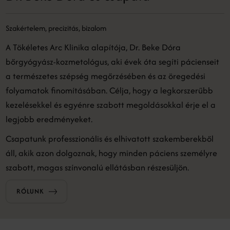
Szakértelem, precizitás, bizalom
A Tökéletes Arc Klinika alapítója, Dr. Beke Dóra
bőrgyógyász-kozmetológus, aki évek óta segíti pácienseit
a természetes szépség megőrzésében és az öregedési
folyamatok finomításában. Célja, hogy a legkorszerűbb
kezelésekkel és egyénre szabott megoldásokkal érje el a
legjobb eredményeket.
Csapatunk professzionális és elhivatott szakemberekből
áll, akik azon dolgoznak, hogy minden páciens személyre
szabott, magas színvonalú ellátásban részesüljön.
RÓLUNK