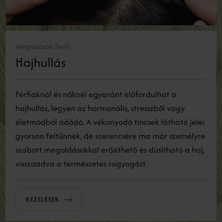
Megoldások
Test
|
|
Hajhullás
Férfiaknál és nőknél egyaránt előfordulhat a
hajhullás, legyen az hormonális, stresszből vagy
életmódból adódó. A vékonyodó tincsek látható jelei
gyorsan feltűnnek, de szerencsére ma már személyre
szabott megoldásokkal erősíthető és dúsítható a haj,
visszaadva a természetes ragyogást.
KEZELÉSEK