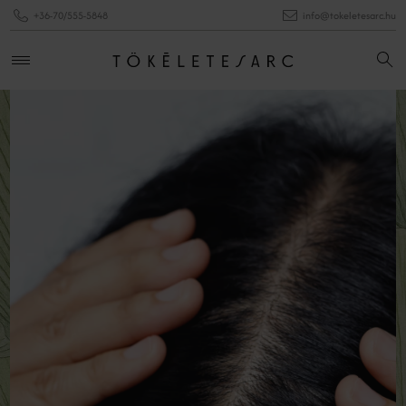
+36-70/555-5848
info@tokeletesarc.hu