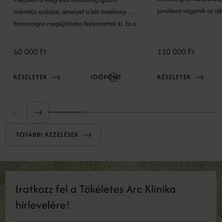
javulásra vágynak az ajk
mikrotűs eszköze, amelyet a bőr hatékony és
biztonságos megújítására fejlesztettek ki. Ez a
precíz technológia lehetővé teszi a bőr
szerkezetének kockázatmentes és látványos
60 000 Ft
110 000 Ft
megújulását. A minimál invazív eljárás a bőr
természetes öngyógyulási folyamataira épít:
RÉSZLETEK
IDŐPONT
RÉSZLETEK
kontrollált mélységben és intenzitással
mikrosérüléseket okozunk, amelyek serkentik
a bőr regeneratív válaszreakcióit, ezáltal
serkentve a megújulást.
TOVÁBBI KEZELÉSEK
Iratkozz fel a Tökéletes Arc Klinika
hírlevelére!