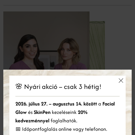
🌸 Nyári akció – csak 3 hétig!
×
Ez a weboldal sütiket használ
2026. július 27. – augusztus 14. között
a
Facial
Glow
és
SkinPen
kezeléseink
20%
Cookie-kat használunk a tartalom, a hirdetések személyre
szabására és a forgalom elemzésére. Webhelyünk Ön általi
kedvezménnyel
foglalhatók.
használatára vonatkozó információkat megosztjuk hirdetési és
📅 Időpontfoglalás online vagy telefonon.
elemző partnereinkkel is, akik egyesíthetik azokat más