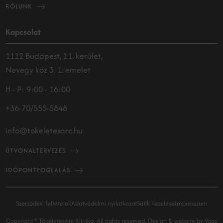
RÓLUNK
Kapcsolat
1112 Budapest, 11. kerület,
Nevegy köz 3. 1. emelet
H - P: 9:00 - 16:00
+36-70/555-5848
info@tokeletesarc.hu
ÚTVONALTERVEZÉS
IDŐPONTFOGLALÁS
Szerződési feltételek
Adatvédelmi nyilatkozat
Sütik kezelése
Impresszum
Copyright ® TökéletesArc Klinika. All rights reserved.
Design & website by
Voov