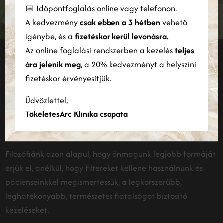
használatára vonatkozó információkat megosztjuk hirdetési és
FELIRATKOZÁS
📅 Időpontfoglalás online vagy telefonon.
elemző partnereinkkel is, akik egyesíthetik azokat más
A kedvezmény
csak ebben a 3 hétben
vehető
információkkal, amelyeket Ön biztosított számukra, vagy
amelyeket a szolgáltatásaik Ön általi használatából gyűjtöttek
igénybe, és a
fizetéskor kerül levonásra.
össze.
Bővebben
Az online foglalási rendszerben a kezelés
teljes
Maradjunk kapcsolatban
ára jelenik meg
, a 20% kedvezményt a helyszíni
ÖSSZES ELFOGADÁSA
ÖSSZES ELUTASÍTÁSA
fizetéskor érvényesítjük.
INSTAGRAM
Részletek megjelenítése
Üdvözlettel,
TökéletesArc Klinika csapata
Filozófiánk azon alapul, hogy önmagunk legjobb formáját
érjük el, anélkül, hogy filtereket kellene használnunk és
pácienseinkkel megismertessük, a legkorszerűbb,
leghatékonyabb, természetes fiatalságot biztosító
kezeléseket.