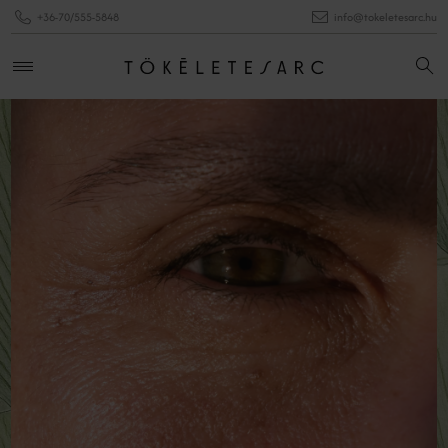
+36-70/555-5848
info@tokeletesarc.hu