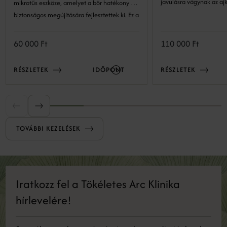
javulásra vágynak az ajk
mikrotűs eszköze, amelyet a bőr hatékony és
biztonságos megújítására fejlesztettek ki. Ez a
precíz technológia lehetővé teszi a bőr
szerkezetének kockázatmentes és látványos
60 000 Ft
110 000 Ft
megújulását. A minimál invazív eljárás a bőr
természetes öngyógyulási folyamataira épít:
RÉSZLETEK
IDŐPONT
RÉSZLETEK
kontrollált mélységben és intenzitással
mikrosérüléseket okozunk, amelyek serkentik
a bőr regeneratív válaszreakcióit, ezáltal
serkentve a megújulást.
TOVÁBBI KEZELÉSEK
Iratkozz fel a Tökéletes Arc Klinika
hírlevelére!