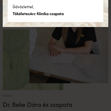
Részletek megjelenítése
Üdvözlettel,
TökéletesArc Klinika csapata
Rólunk
Dr. Beke Dóra és csapata