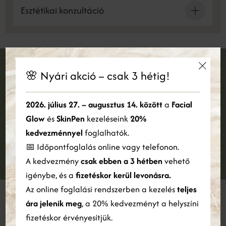
Esztétikai konzultáció
🌸 Nyári akció – csak 3 hétig!
×
Foglalj időpontot
Ez a weboldal sütiket használ
2026. július 27. – augusztus 14. között
a
Facial
Jelentkezz konzultációra és foglald le időpontodat
Glow
és
SkinPen
kezeléseink
20%
Cookie-kat használunk a tartalom, a hirdetések személyre
szabására és a forgalom elemzésére. Webhelyünk Ön általi
kedvezménnyel
foglalhatók.
IDŐPONTFOGLALÁS
használatára vonatkozó információkat megosztjuk hirdetési és
📅 Időpontfoglalás online vagy telefonon.
elemző partnereinkkel is, akik egyesíthetik azokat más
A kedvezmény
csak ebben a 3 hétben
vehető
információkkal, amelyeket Ön biztosított számukra, vagy
amelyeket a szolgáltatásaik Ön általi használatából gyűjtöttek
igénybe, és a
fizetéskor kerül levonásra.
össze.
Bővebben
Az online foglalási rendszerben a kezelés
teljes
ára jelenik meg
, a 20% kedvezményt a helyszíni
ÖSSZES ELFOGADÁSA
ÖSSZES ELUTASÍTÁSA
fizetéskor érvényesítjük.