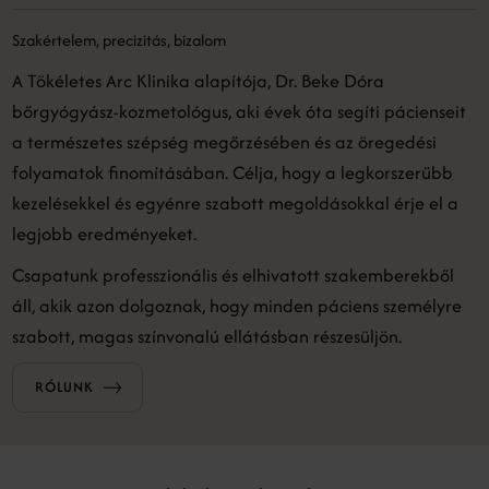
Szakértelem, precizitás, bizalom
A Tökéletes Arc Klinika alapítója, Dr. Beke Dóra
bőrgyógyász-kozmetológus, aki évek óta segíti pácienseit
a természetes szépség megőrzésében és az öregedési
folyamatok finomításában. Célja, hogy a legkorszerűbb
kezelésekkel és egyénre szabott megoldásokkal érje el a
legjobb eredményeket.
Csapatunk professzionális és elhivatott szakemberekből
áll, akik azon dolgoznak, hogy minden páciens személyre
szabott, magas színvonalú ellátásban részesüljön.
RÓLUNK