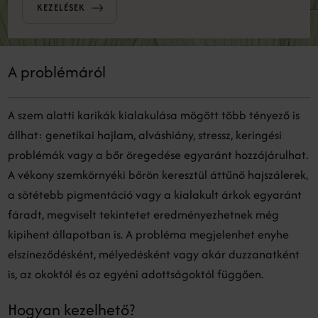
KEZELÉSEK
A problémáról
A szem alatti karikák kialakulása mögött több tényező is
állhat: genetikai hajlam, alváshiány, stressz, keringési
problémák vagy a bőr öregedése egyaránt hozzájárulhat.
A vékony szemkörnyéki bőrön keresztül áttűnő hajszálerek,
a sötétebb pigmentáció vagy a kialakult árkok egyaránt
fáradt, megviselt tekintetet eredményezhetnek még
kipihent állapotban is. A probléma megjelenhet enyhe
elszíneződésként, mélyedésként vagy akár duzzanatként
is, az okoktól és az egyéni adottságoktól függően.
Hogyan kezelhető?