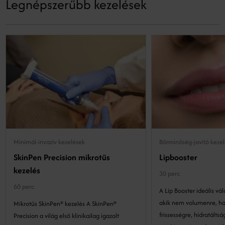
Legnépszerűbb kezelések
Minimál-invazív kezelések
Bőrminőség-javító keze
SkinPen Precision mikrotűs
Lipbooster
kezelés
30 perc
60 perc
A Lip Booster ideális vá
akik nem volumenre, h
Mikrotűs SkinPen® kezelés A SkinPen®
frissességre, hidratáltságra és b
Precision a világ első klinikailag igazolt