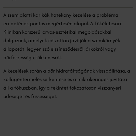
A szem alatti karikák hatékony kezelése a probléma
eredetének pontos megértésén alapul. A Tökéletesarc
Klinikán korszerű, orvos-esztétikai megoldásokkal
dolgozunk, amelyek célzottan javítják a szemkörnyék
állapotát legyen szó elszíneződésről, árkokról vagy
bőrfeszesség-csökkenésről.
A kezelések során a bőr hidratáltságának visszaállítása, a
kollagéntermelés serkentése és a mikrokeringés javítása
áll a fókuszban, így a tekintet fokozatosan visszanyeri
üdeségét és frissességét.