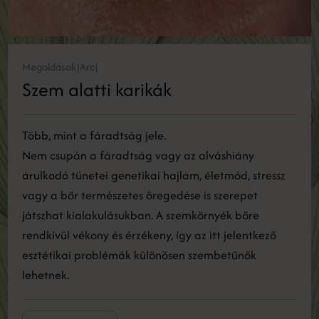
Megoldások
Arc
|
|
Szem alatti karikák
Több, mint a fáradtság jele.
Nem csupán a fáradtság vagy az alváshiány
árulkodó tünetei genetikai hajlam, életmód, stressz
vagy a bőr természetes öregedése is szerepet
játszhat kialakulásukban. A szemkörnyék bőre
rendkívül vékony és érzékeny, így az itt jelentkező
esztétikai problémák különösen szembetűnők
lehetnek.