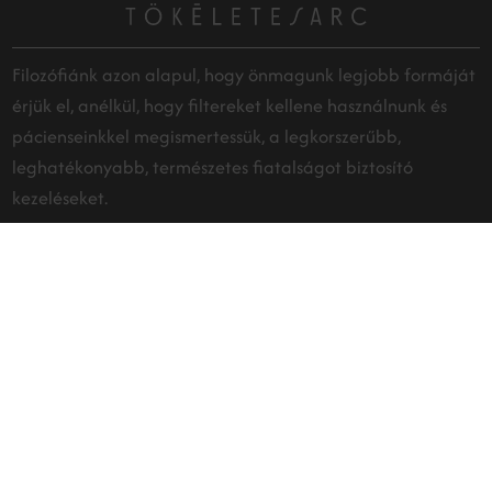
Filozófiánk azon alapul, hogy önmagunk legjobb formáját
érjük el, anélkül, hogy filtereket kellene használnunk és
pácienseinkkel megismertessük, a legkorszerűbb,
leghatékonyabb, természetes fiatalságot biztosító
kezeléseket.
RÓLUNK
Kapcsolat
1112 Budapest, 11. kerület,
Nevegy köz 3. 1. emelet
H - P: 9:00 - 16:00
+36-70/555-5848