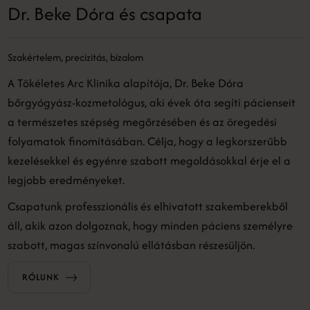
Dr. Beke Dóra és csapata
Szakértelem, precizitás, bizalom
A Tökéletes Arc Klinika alapítója, Dr. Beke Dóra
bőrgyógyász-kozmetológus, aki évek óta segíti pácienseit
a természetes szépség megőrzésében és az öregedési
folyamatok finomításában. Célja, hogy a legkorszerűbb
kezelésekkel és egyénre szabott megoldásokkal érje el a
legjobb eredményeket.
Csapatunk professzionális és elhivatott szakemberekből
áll, akik azon dolgoznak, hogy minden páciens személyre
szabott, magas színvonalú ellátásban részesüljön.
RÓLUNK