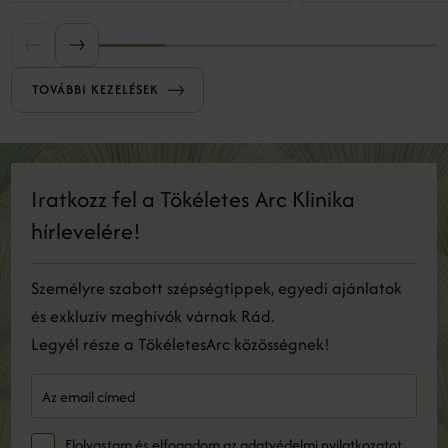
mikrosérüléseket okozunk, amelyek serkentik
a bőr regeneratív válaszreakcióit, ezáltal
serkentve a megújulást.
TOVÁBBI KEZELÉSEK
Iratkozz fel a Tökéletes Arc Klinika
hírlevelére!
Személyre szabott szépségtippek, egyedi ajánlatok
és exkluzív meghívók várnak Rád.
Legyél része a TökéletesArc közösségnek!
Elolvastam és elfogadom az
adatvédelmi nyilatkozatot
.