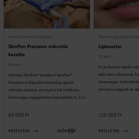
Minimál-invazív kezelések
Bőrminőség-javító keze
SkinPen Precision mikrotűs
Lipbooster
kezelés
30 perc
60 perc
A Lip Booster ideális vá
akik nem volumenre, h
Mikrotűs SkinPen® kezelés A SkinPen®
frissességre, hidratáltságra és b
Precision a világ első klinikailag igazolt
javulásra vágynak az ajk
mikrotűs eszköze, amelyet a bőr hatékony és
biztonságos megújítására fejlesztettek ki. Ez a
precíz technológia lehetővé teszi a bőr
szerkezetének kockázatmentes és látványos
60 000 Ft
110 000 Ft
megújulását. A minimál invazív eljárás a bőr
természetes öngyógyulási folyamataira épít:
RÉSZLETEK
IDŐPONT
RÉSZLETEK
kontrollált mélységben és intenzitással