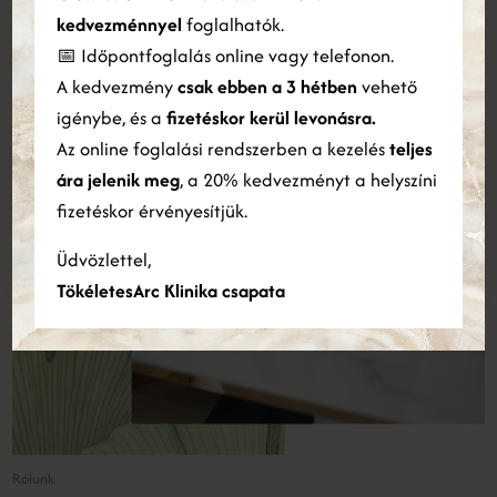
szabására és a forgalom elemzésére. Webhelyünk Ön általi
kedvezménnyel
foglalhatók.
használatára vonatkozó információkat megosztjuk hirdetési és
📅 Időpontfoglalás online vagy telefonon.
elemző partnereinkkel is, akik egyesíthetik azokat más
A kedvezmény
csak ebben a 3 hétben
vehető
információkkal, amelyeket Ön biztosított számukra, vagy
amelyeket a szolgáltatásaik Ön általi használatából gyűjtöttek
igénybe, és a
fizetéskor kerül levonásra.
össze.
Bővebben
Az online foglalási rendszerben a kezelés
teljes
ára jelenik meg
, a 20% kedvezményt a helyszíni
ÖSSZES ELFOGADÁSA
ÖSSZES ELUTASÍTÁSA
fizetéskor érvényesítjük.
Részletek megjelenítése
Üdvözlettel,
TökéletesArc Klinika csapata
Rólunk