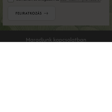
FELIRATKOZÁS
Maradjunk kapcsolatban
INSTAGRAM
Filozófiánk azon alapul, hogy önmagunk legjobb formáját
érjük el, anélkül, hogy filtereket kellene használnunk és
pácienseinkkel megismertessük, a legkorszerűbb,
leghatékonyabb, természetes fiatalságot biztosító