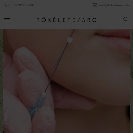
+36-70/555-5848
info@tokeletesarc.hu