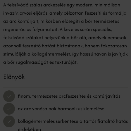
A felszívódó szálas arckezelés egy modern, minimálisan
invazív, orvosi eljárás, amely célzottan feszesíti és formálja
az arc kontúrjait, miközben elősegíti a bőr természetes
regenerációs folyamatait. A kezelés során speciális,
felszívódó szálakat helyezünk a bőr alá, amelyek nemcsak
azonnali feszesítő hatást biztosítanak, hanem fokozatosan
stimulálják a kollagéntermelést, így hosszú távon is javítják
a bőr rugalmasságát és textúráját.
Előnyök
finom, természetes arcfeszesítés és kontúrjavítás
az arc vonásainak harmonikus kiemelése
kollagéntermelés serkentése a tartós fiatalító hatás
érdekében