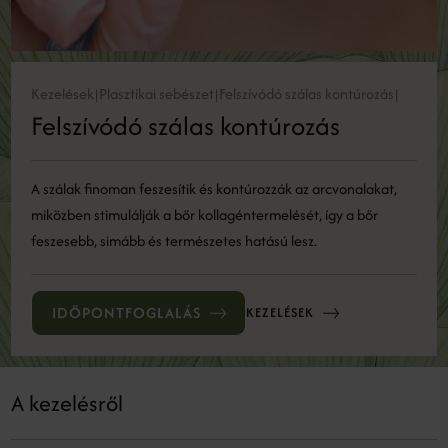
Kezelések
Plasztikai sebészet
Felszívódó szálas kontúrozás
|
|
|
Felszívódó szálas kontúrozás
A szálak finoman feszesítik és kontúrozzák az arcvonalakat,
miközben stimulálják a bőr kollagéntermelését, így a bőr
feszesebb, simább és természetes hatású lesz.
IDŐPONTFOGLALÁS
KEZELÉSEK
A kezelésről