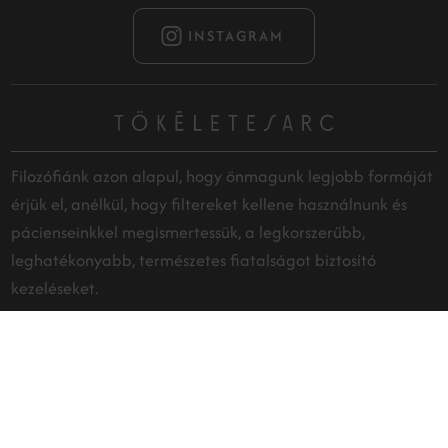
INSTAGRAM
Filozófiánk azon alapul, hogy önmagunk legjobb formáját
érjük el, anélkül, hogy filtereket kellene használnunk és
pácienseinkkel megismertessük, a legkorszerűbb,
leghatékonyabb, természetes fiatalságot biztosító
kezeléseket.
RÓLUNK
Kapcsolat
1112 Budapest, 11. kerület,