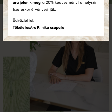
ára jelenik meg
, a 20% kedvezményt a helyszíni
ÖSSZES ELFOGADÁSA
ÖSSZES ELUTASÍTÁSA
fizetéskor érvényesítjük.
Részletek megjelenítése
Üdvözlettel,
TökéletesArc Klinika csapata