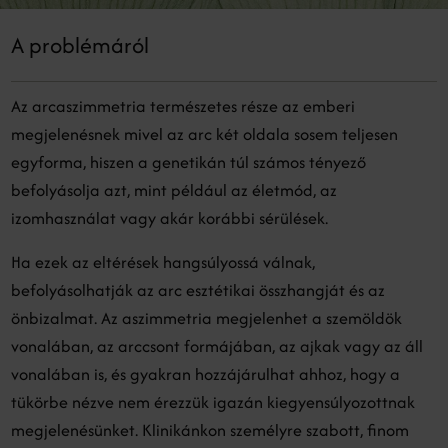
A problémáról
Az arcaszimmetria természetes része az emberi
megjelenésnek mivel az arc két oldala sosem teljesen
egyforma, hiszen a genetikán túl számos tényező
befolyásolja azt, mint például az életmód, az
izomhasználat vagy akár korábbi sérülések.
Ha ezek az eltérések hangsúlyossá válnak,
befolyásolhatják az arc esztétikai összhangját és az
önbizalmat. Az aszimmetria megjelenhet a szemöldök
vonalában, az arccsont formájában, az ajkak vagy az áll
vonalában is, és gyakran hozzájárulhat ahhoz, hogy a
tükörbe nézve nem érezzük igazán kiegyensúlyozottnak
megjelenésünket. Klinikánkon személyre szabott, finom