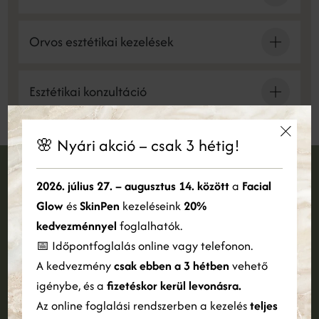
Orvos esztétikai kezelések
Esztétikai konzultáció
🌸 Nyári akció – csak 3 hétig!
×
Ez a weboldal sütiket használ
2026. július 27. – augusztus 14. között
a
Facial
Foglalj időpontot
Glow
és
SkinPen
kezeléseink
20%
Cookie-kat használunk a tartalom, a hirdetések személyre
szabására és a forgalom elemzésére. Webhelyünk Ön általi
kedvezménnyel
foglalhatók.
Jelentkezz konzultációra és foglald le időpontodat
használatára vonatkozó információkat megosztjuk hirdetési és
📅 Időpontfoglalás online vagy telefonon.
elemző partnereinkkel is, akik egyesíthetik azokat más
A kedvezmény
csak ebben a 3 hétben
vehető
információkkal, amelyeket Ön biztosított számukra, vagy
IDŐPONTFOGLALÁS
amelyeket a szolgáltatásaik Ön általi használatából gyűjtöttek
igénybe, és a
fizetéskor kerül levonásra.
össze.
Bővebben
Az online foglalási rendszerben a kezelés
teljes