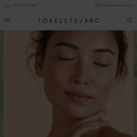
+36-70/555-5848
info@tokeletesarc.hu