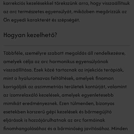
korrekciós kezelésekkel törekszünk arra, hogy visszaállítsuk
az arc természetes egyensúlyát, miközben megőrizzük az
Ön egyedi karakterét és szépségét.
Hogyan kezelhető?
Többféle, személyre szabott megoldás áll rendelkezésre,
amelyek célja az arc harmonikus egyensúlyának
visszaállítása. Ezek közé tartoznak az injekciós terápiák,
mint a hyaluronsavas feltöltések, amelyek finoman
korrigálják az aszimmetriás területek kontúrját, valamint
az izomrelaxáló kezelések, amelyek egyenletesebb
mimikát eredményeznek. Ezen túlmenően, bizonyos
esetekben korszerű gépi kezelések és bőrmegújító
eljárások is hozzájárulhatnak az arc formáinak
finomhangolásához és a bőrminőség javításához. Minden