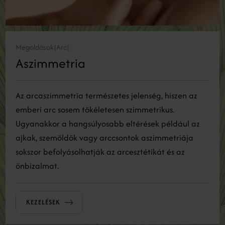
Megoldások
Arc
|
|
Aszimmetria
Az arcaszimmetria természetes jelenség, hiszen az
emberi arc sosem tökéletesen szimmetrikus.
Ugyanakkor a hangsúlyosabb eltérések például az
ajkak, szemöldök vagy arccsontok aszimmetriája
sokszor befolyásolhatják az arcesztétikát és az
önbizalmat.
KEZELÉSEK