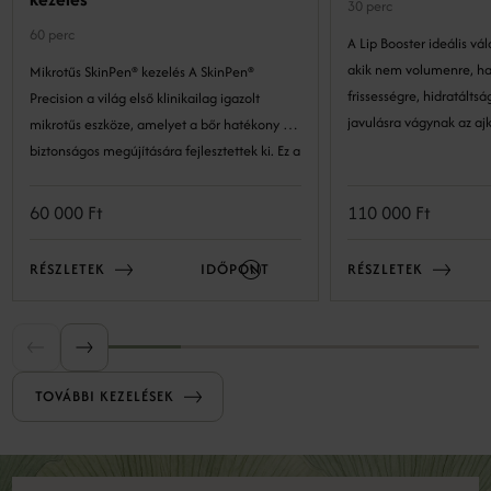
30 perc
60 perc
A Lip Booster ideális vá
akik nem volumenre, h
Mikrotűs SkinPen® kezelés A SkinPen®
frissességre, hidratáltságra és b
Precision a világ első klinikailag igazolt
javulásra vágynak az ajk
mikrotűs eszköze, amelyet a bőr hatékony és
biztonságos megújítására fejlesztettek ki. Ez a
precíz technológia lehetővé teszi a bőr
szerkezetének kockázatmentes és látványos
60 000 Ft
110 000 Ft
megújulását. A minimál invazív eljárás a bőr
természetes öngyógyulási folyamataira épít:
RÉSZLETEK
IDŐPONT
RÉSZLETEK
kontrollált mélységben és intenzitással
mikrosérüléseket okozunk, amelyek serkentik
a bőr regeneratív válaszreakcióit, ezáltal
serkentve a megújulást.
TOVÁBBI KEZELÉSEK