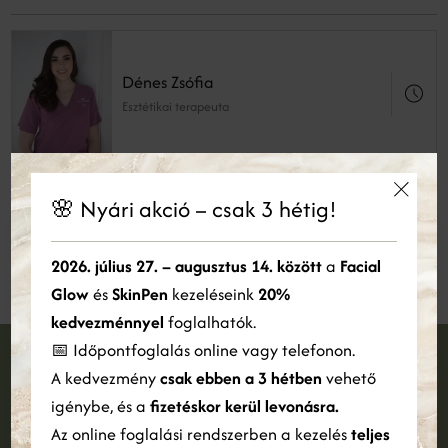
Dénes Zsófia
Esztétikai terapeuta
🌸 Nyári akció – csak 3 hétig!
Vargacz Emese
×
Esztétikai terapeuta
Ez a weboldal sütiket használ
2026. július 27. – augusztus 14. között
a
Facial
Glow
és
SkinPen
kezeléseink
20%
Cookie-kat használunk a tartalom, a hirdetések személyre
szabására és a forgalom elemzésére. Webhelyünk Ön általi
kedvezménnyel
foglalhatók.
használatára vonatkozó információkat megosztjuk hirdetési és
📅 Időpontfoglalás online vagy telefonon.
elemző partnereinkkel is, akik egyesíthetik azokat más
A kedvezmény
csak ebben a 3 hétben
vehető
információkkal, amelyeket Ön biztosított számukra, vagy
Foglalj időpontot
amelyeket a szolgáltatásaik Ön általi használatából gyűjtöttek
igénybe, és a
fizetéskor kerül levonásra.
össze.
Bővebben
Az online foglalási rendszerben a kezelés
teljes