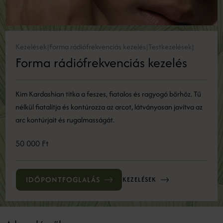
Kezelések
Forma rádiófrekvenciás kezelés
Testkezelések
|
|
|
Forma rádiófrekvenciás kezelés
Kim Kardashian titka a feszes, fiatalos és ragyogó bőrhöz. Tű
nélkül fiatalítja és kontúrozza az arcot, látványosan javítva az
arc kontúrjait és rugalmasságát.
50 000 Ft
IDŐPONTFOGLALÁS
KEZELÉSEK