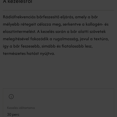
A kezelésről
Rádiófrekvenciás bőrfeszesítő eljárás, amely a bőr
mélyebb rétegeit célozza meg, serkentve a kollagén- és
elasztintermelést. A kezelés során a bőr alatti szövetek
melegítésével fokozódik a rugalmasság, javul a textúra,
így a bőr feszesebb, simább és fiatalosabb lesz,
természetes hatást nyújtva.
Kezelés időtartama
30 perc