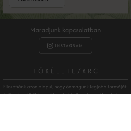
Maradjunk kapcsolatban
INSTAGRAM
Filozófiánk azon alapul, hogy önmagunk legjobb formáját
érjük el, anélkül, hogy filtereket kellene használnunk és
pácienseinkkel megismertessük, a legkorszerűbb,
leghatékonyabb, természetes fiatalságot biztosító
kezeléseket.
RÓLUNK