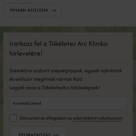
serkentve a megújulást.
TOVÁBBI KEZELÉSEK
Iratkozz fel a Tökéletes Arc Klinika
hírlevelére!
Személyre szabott szépségtippek, egyedi ajánlatok
és exkluzív meghívók várnak Rád.
Legyél része a TökéletesArc közösségnek!
Elolvastam és elfogadom az
adatvédelmi nyilatkozatot
.
FELIRATKOZÁS