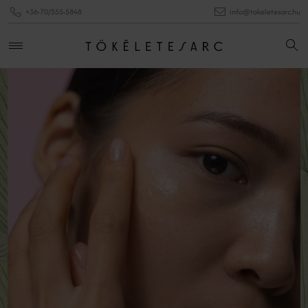
+36-70/555-5848
info@tokeletesarc.hu