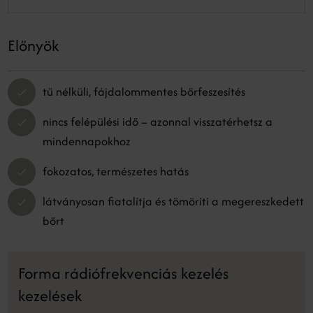
Előnyök
tű nélküli, fájdalommentes bőrfeszesítés
nincs felépülési idő – azonnal visszatérhetsz a
mindennapokhoz
fokozatos, természetes hatás
látványosan fiatalítja és tömöríti a megereszkedett
bőrt
Forma rádiófrekvenciás kezelés
kezelések