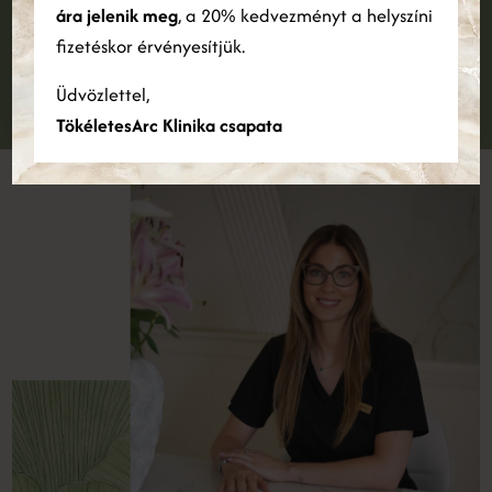
Jelentkezz konzultációra és foglald le időpontodat
ára jelenik meg
, a 20% kedvezményt a helyszíni
ÖSSZES ELFOGADÁSA
ÖSSZES ELUTASÍTÁSA
fizetéskor érvényesítjük.
IDŐPONTFOGLALÁS
Részletek megjelenítése
Üdvözlettel,
TökéletesArc Klinika csapata