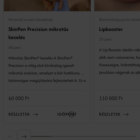
Minimál-invazív kezelések
Bőrminőség-javító keze
SkinPen Precision mikrotűs
Lipbooster
kezelés
30 perc
60 perc
A Lip Booster ideális vá
akik nem volumenre, h
Mikrotűs SkinPen® kezelés A SkinPen®
frissességre, hidratáltságra és b
Precision a világ első klinikailag igazolt
javulásra vágynak az ajk
mikrotűs eszköze, amelyet a bőr hatékony és
biztonságos megújítására fejlesztettek ki. Ez a
precíz technológia lehetővé teszi a bőr
szerkezetének kockázatmentes és látványos
60 000 Ft
110 000 Ft
megújulását. A minimál invazív eljárás a bőr
természetes öngyógyulási folyamataira épít:
RÉSZLETEK
IDŐPONT
RÉSZLETEK
kontrollált mélységben és intenzitással
mikrosérüléseket okozunk, amelyek serkentik
a bőr regeneratív válaszreakcióit, ezáltal