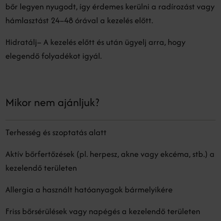
bőr legyen nyugodt, így érdemes kerülni a radírozást vagy
hámlasztást 24–48 órával a kezelés előtt.
Hidratálj– A kezelés előtt és után ügyelj arra, hogy
elegendő folyadékot igyál.
Mikor nem ajánljuk?
Terhesség és szoptatás alatt
Aktív bőrfertőzések (pl. herpesz, akne vagy ekcéma, stb.) a
kezelendő területen
Allergia a használt hatóanyagok bármelyikére
Friss bőrsérülések vagy napégés a kezelendő területen