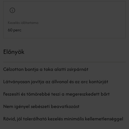
Kezelés időtartama
60 perc
Előnyök
Célzottan bontja a toka alatti zsírpárnát
Látványosan javítja az állvonal és az arc kontúrját
Feszesíti és tömörebbé teszi a megereszkedett bőrt
Nem igényel sebészeti beavatkozást
Rövid, jól tolerálható kezelés minimális kellemetlenséggel