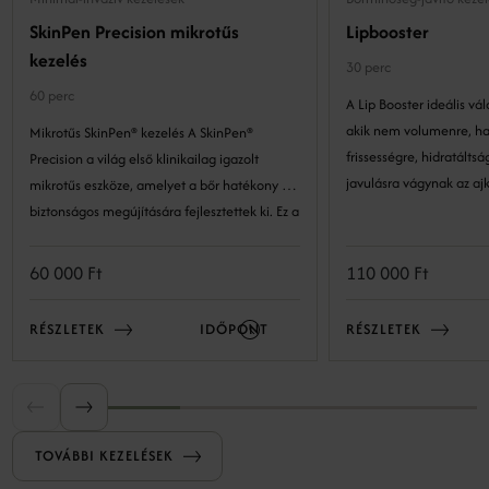
SkinPen Precision mikrotűs
Lipbooster
kezelés
30 perc
60 perc
A Lip Booster ideális vá
akik nem volumenre, h
Mikrotűs SkinPen® kezelés A SkinPen®
frissességre, hidratáltságra és b
Precision a világ első klinikailag igazolt
javulásra vágynak az ajk
mikrotűs eszköze, amelyet a bőr hatékony és
biztonságos megújítására fejlesztettek ki. Ez a
precíz technológia lehetővé teszi a bőr
szerkezetének kockázatmentes és látványos
60 000 Ft
110 000 Ft
megújulását. A minimál invazív eljárás a bőr
természetes öngyógyulási folyamataira épít:
RÉSZLETEK
IDŐPONT
RÉSZLETEK
kontrollált mélységben és intenzitással
mikrosérüléseket okozunk, amelyek serkentik
a bőr regeneratív válaszreakcióit, ezáltal
serkentve a megújulást.
TOVÁBBI KEZELÉSEK