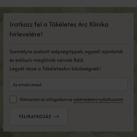
Iratkozz fel a Tökéletes Arc Klinika
hírlevelére!
Személyre szabott szépségtippek, egyedi ajánlatok
és exkluzív meghívók várnak Rád.
Legyél része a TökéletesArc közösségnek!
Elolvastam és elfogadom az
adatvédelmi nyilatkozatot
.
FELIRATKOZÁS