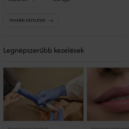
TOVÁBBI KEZELÉSEK
Legnépszerűbb kezelések
Minimál-invazív kezelések
Bőrminőség-javító keze