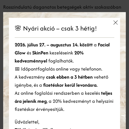
Rosszindulatú daganatos betegségek aktív szakaszában
🌸 Nyári akció – csak 3 hétig!
×
Ez a weboldal sütiket használ
2026. július 27. – augusztus 14. között
a
Facial
Toka bontás kezelések
Glow
és
SkinPen
kezeléseink
20%
Cookie-kat használunk a tartalom, a hirdetések személyre
szabására és a forgalom elemzésére. Webhelyünk Ön általi
kedvezménnyel
foglalhatók.
használatára vonatkozó információkat megosztjuk hirdetési és
📅 Időpontfoglalás online vagy telefonon.
elemző partnereinkkel is, akik egyesíthetik azokat más
A kedvezmény
csak ebben a 3 hétben
vehető
információkkal, amelyeket Ön biztosított számukra, vagy
Toka bontás
amelyeket a szolgáltatásaik Ön általi használatából gyűjtöttek
igénybe, és a
fizetéskor kerül levonásra.
össze.
Bővebben
Az online foglalási rendszerben a kezelés
teljes
Toka bontás - az ár a kezelt terület
ára jelenik meg
, a 20% kedvezményt a helyszíni
méretétől függően változhat
ÖSSZES ELFOGADÁSA
ÖSSZES ELUTASÍTÁSA
fizetéskor érvényesítjük.
30 perc
86 000 Ft
Részletek megjelenítése
Üdvözlettel,