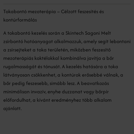
Tokabontó mezoterápia – Célzott feszesítés és
kontúrformálás
A tokabontó kezelés során a Skintech Sagoni Melt
zsírbontó hatóanyagot alkalmazzuk, amely segít lebontani
a zsírsejteket a toka területén, miközben feszesítő
mezoterápiás koktélokkal kombinálva javítja a bőr
rugalmasságát és tónusát. A kezelés hatására a toka
látványosan csökkenhet, a kontúrok erősebbé válnak, a
bőr pedig feszesebb, simább lesz. A beavatkozás
minimálisan invazív, enyhe duzzanat vagy bőrpír
előfordulhat, a kívánt eredményhez több alkalom
ajánlott.