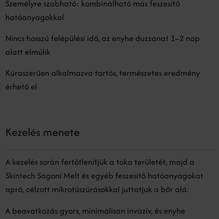
Személyre szabható: kombinálható más feszesítő
hatóanyagokkal
Nincs hosszú felépülési idő, az enyhe duzzanat 1–2 nap
alatt elmúlik
Kúraszerűen alkalmazva tartós, természetes eredmény
érhető el
Kezelés menete
A kezelés során fertőtlenítjük a toka területét, majd a
Skintech Sagoni Melt és egyéb feszesítő hatóanyagokat
apró, célzott mikrotűszúrásokkal juttatjuk a bőr alá.
A beavatkozás gyors, minimálisan invazív, és enyhe