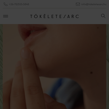
+36-70/555-5848
info@tokeletesarc.hu