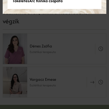
TökéletesArc Klinika csapata
Szakemberek, akik a kezeléseket
végzik
Dénes Zsófia
Esztétikai terapeuta
Vargacz Emese
Esztétikai terapeuta