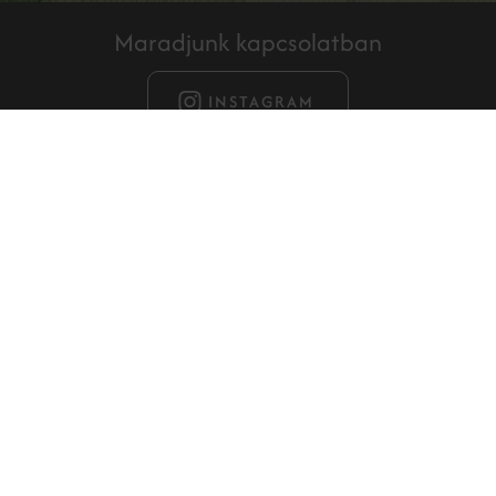
Maradjunk kapcsolatban
INSTAGRAM
Filozófiánk azon alapul, hogy önmagunk legjobb formáját
érjük el, anélkül, hogy filtereket kellene használnunk és
pácienseinkkel megismertessük, a legkorszerűbb,
leghatékonyabb, természetes fiatalságot biztosító
kezeléseket.
RÓLUNK
Kapcsolat