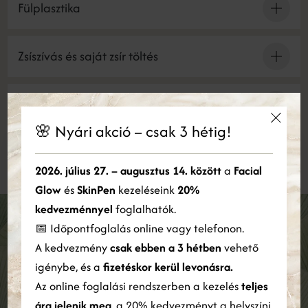
Fülplasztika
Zsíszívás és saját zsír töltés
Anyajegy eltávolítás
🌸 Nyári akció – csak 3 hétig!
×
Felszívódó szálas kontúrozás
Ez a weboldal sütiket használ
2026. július 27. – augusztus 14. között
a
Facial
Glow
és
SkinPen
kezeléseink
20%
Cookie-kat használunk a tartalom, a hirdetések személyre
szabására és a forgalom elemzésére. Webhelyünk Ön általi
kedvezménnyel
foglalhatók.
használatára vonatkozó információkat megosztjuk hirdetési és
📅 Időpontfoglalás online vagy telefonon.
Iratkozz fel a Tökéletes Arc Klinika
elemző partnereinkkel is, akik egyesíthetik azokat más
A kedvezmény
csak ebben a 3 hétben
vehető
információkkal, amelyeket Ön biztosított számukra, vagy
hírlevelére!
amelyeket a szolgáltatásaik Ön általi használatából gyűjtöttek
igénybe, és a
fizetéskor kerül levonásra.
össze.
Bővebben
Az online foglalási rendszerben a kezelés
teljes
Személyre szabott szépségtippek, egyedi ajánlatok
ára jelenik meg
, a 20% kedvezményt a helyszíni