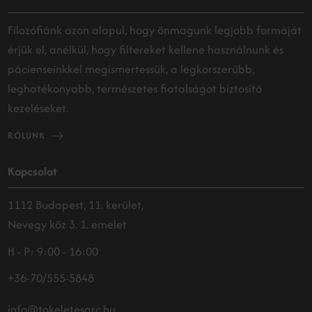
Filozófiánk azon alapul, hogy önmagunk legjobb formáját
érjük el, anélkül, hogy filtereket kellene használnunk és
pácienseinkkel megismertessük, a legkorszerűbb,
leghatékonyabb, természetes fiatalságot biztosító
kezeléseket.
RÓLUNK
Kapcsolat
1112 Budapest, 11. kerület,
Nevegy köz 3. 1. emelet
H - P: 9:00 - 16:00
+36-70/555-5848
info@tokeletesarc.hu