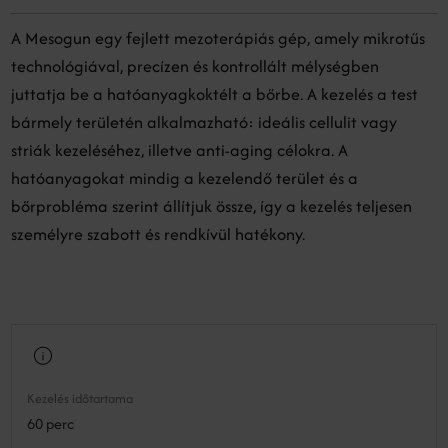
A Mesogun egy fejlett mezoterápiás gép, amely mikrotűs
technológiával, precízen és kontrollált mélységben
juttatja be a hatóanyagkoktélt a bőrbe. A kezelés a test
bármely területén alkalmazható: ideális cellulit vagy
striák kezeléséhez, illetve anti-aging célokra. A
hatóanyagokat mindig a kezelendő terület és a
bőrprobléma szerint állítjuk össze, így a kezelés teljesen
személyre szabott és rendkívül hatékony.
Kezelés időtartama
60 perc