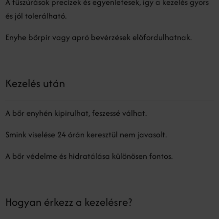
A tűszúrások precízek és egyenletesek, így a kezelés gyors
és jól tolerálható.
Enyhe bőrpír vagy apró bevérzések előfordulhatnak.
Kezelés után
A bőr enyhén kipirulhat, feszessé válhat.
Smink viselése 24 órán keresztül nem javasolt.
A bőr védelme és hidratálása különösen fontos.
Hogyan érkezz a kezelésre?