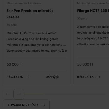
Minimál-invazív kezelések
Minimál-invazív kezelés
SkinPen Precision mikrotűs
Filorga NCTF 135
kezelés
30 perc
60 perc
A szemkörnyék az arc l
területe, ahol legelőszö
Mikrotűs SkinPen® kezelés A SkinPen®
fáradtság jelei. A NCTF
Precision a világ első klinikailag igazolt
célzottan ezen a terület
mikrotűs eszköze, amelyet a bőr hatékony és
bőr rugalmasságát, hidr
biztonságos megújítására fejlesztettek ki. Ez a
üdeségét, miközben csö
precíz technológia lehetővé teszi a bőr
vonalakat és ráncokat.
szerkezetének kockázatmentes és látványos
60 000 Ft
58 000 Ft
megújulását. A minimál invazív eljárás a bőr
természetes öngyógyulási folyamataira épít:
RÉSZLETEK
IDŐPONT
RÉSZLETEK
kontrollált mélységben és intenzitással
mikrosérüléseket okozunk, amelyek serkentik
a bőr regeneratív válaszreakcióit, ezáltal
serkentve a megújulást.
TOVÁBBI KEZELÉSEK