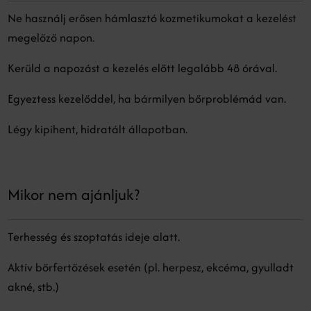
Ne használj erősen hámlasztó kozmetikumokat a kezelést
megelőző napon.
Kerüld a napozást a kezelés előtt legalább 48 órával.
Egyeztess kezelőddel, ha bármilyen bőrproblémád van.
Légy kipihent, hidratált állapotban.
Mikor nem ajánljuk?
Terhesség és szoptatás ideje alatt.
Aktív bőrfertőzések esetén (pl. herpesz, ekcéma, gyulladt
akné, stb.)