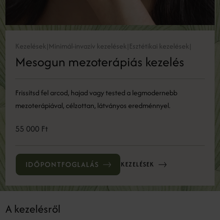
Kezelések
Minimál-invazív kezelések
Esztétikai kezelések
|
|
|
Mesogun mezoterápiás kezelés
Frissítsd fel arcod, hajad vagy tested a legmodernebb
mezoterápiával, célzottan, látványos eredménnyel.
55 000 Ft
IDŐPONTFOGLALÁS
KEZELÉSEK
A kezelésről