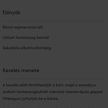
Előnyök
Rövid regenerációs idő
Célzott hatóanyag bevitel
Sokoldalú alkalmazhatóság
Kezelés menete
A kezelés előtt fertőtlenítjük a bőrt, majd a személyre
szabott hatóanyagkoktélt mikrotűs mezoterápiás géppel
(Mesogun) juttatjuk be a bőrbe.