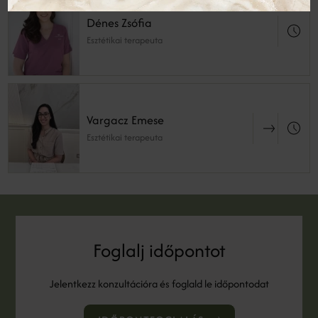
Dénes Zsófia
Esztétikai terapeuta
Vargacz Emese
Esztétikai terapeuta
Foglalj időpontot
Jelentkezz konzultációra és foglald le időpontodat