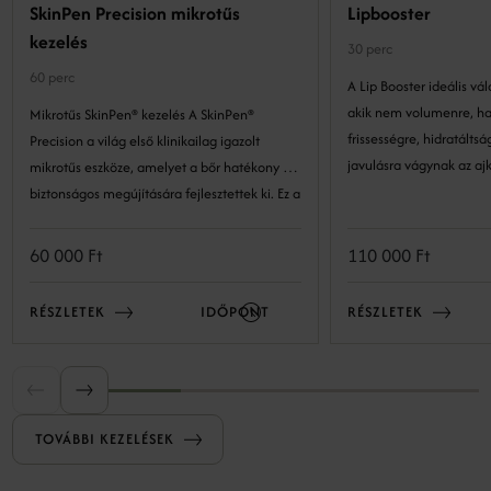
SkinPen Precision mikrotűs
Lipbooster
kezelés
30 perc
60 perc
A Lip Booster ideális vá
akik nem volumenre, h
Mikrotűs SkinPen® kezelés A SkinPen®
frissességre, hidratáltságra és b
Precision a világ első klinikailag igazolt
javulásra vágynak az ajk
mikrotűs eszköze, amelyet a bőr hatékony és
biztonságos megújítására fejlesztettek ki. Ez a
precíz technológia lehetővé teszi a bőr
szerkezetének kockázatmentes és látványos
60 000 Ft
110 000 Ft
megújulását. A minimál invazív eljárás a bőr
természetes öngyógyulási folyamataira épít:
RÉSZLETEK
IDŐPONT
RÉSZLETEK
kontrollált mélységben és intenzitással
mikrosérüléseket okozunk, amelyek serkentik
a bőr regeneratív válaszreakcióit, ezáltal
serkentve a megújulást.
TOVÁBBI KEZELÉSEK