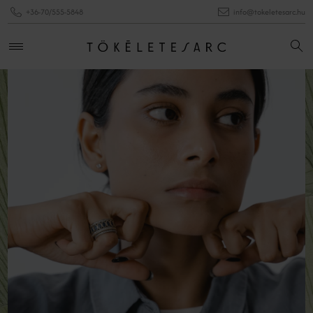
+36-70/555-5848
info@tokeletesarc.hu