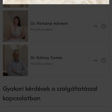
Dr. Párkányi Adrienn
Plasztikai sebész
Dr. Kálnay Tamás
Plasztikai sebész
Gyakori kérdések a szolgáltatással
kapcsolatban