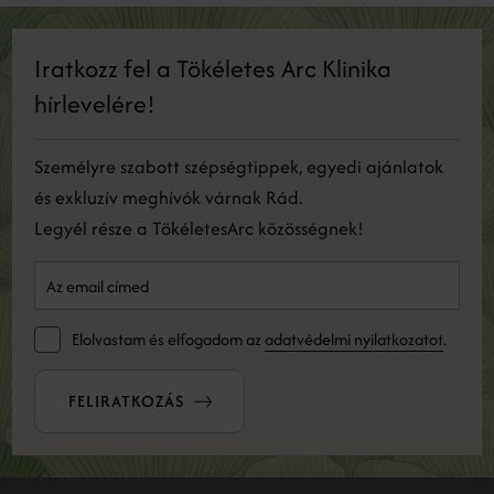
Iratkozz fel a Tökéletes Arc Klinika
hírlevelére!
Személyre szabott szépségtippek, egyedi ajánlatok
és exkluzív meghívók várnak Rád.
Legyél része a TökéletesArc közösségnek!
Elolvastam és elfogadom az
adatvédelmi nyilatkozatot
.
FELIRATKOZÁS