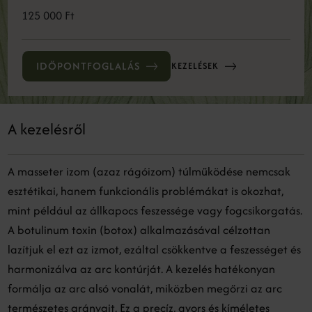
125 000 Ft
IDŐPONTFOGLALÁS
KEZELÉSEK
A kezelésről
A masseter izom (azaz rágóizom) túlműködése nemcsak
esztétikai, hanem funkcionális problémákat is okozhat,
mint például az állkapocs feszessége vagy fogcsikorgatás.
A botulinum toxin (botox) alkalmazásával célzottan
lazítjuk el ezt az izmot, ezáltal csökkentve a feszességet és
harmonizálva az arc kontúrját. A kezelés hatékonyan
formálja az arc alsó vonalát, miközben megőrzi az arc
természetes arányait. Ez a precíz, gyors és kíméletes