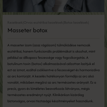
Kezelések
Orvos esztétikai kezelések
Botox kezelések
|
|
|
Masseter botox
A masseter izom (azaz rágóizom) túlműködése nemcsak
esztétikai, hanem funkcionális problémákat is okozhat, mint
például az állkapocs feszessége vagy fogcsikorgatás. A
botulinum toxin (botox) alkalmazásával célzottan lazítjuk el
ezt az izmot, ezáltal csökkentve a feszességet és harmonizálva
az arc kontúrját. A kezelés hatékonyan formálja az arc alsó
vonalát, miközben megőrzi az arc természetes arányait. Ez a
precíz, gyors és kíméletes beavatkozás látványos, mégis
természetes eredményt nyújt. Klinikánkon kizárólag
biztonságos, orvosi tisztaságú készítményeket használunk.