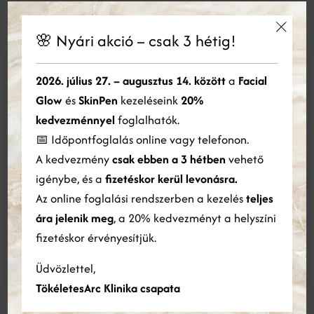
🌸 Nyári akció – csak 3 hétig!
Masseter botox
×
Ez a weboldal sütiket használ
2026. július 27. – augusztus 14. között
a
Facial
Masseter botox
Glow
és
SkinPen
kezeléseink
20%
Cookie-kat használunk a tartalom, a hirdetések személyre
30 perc
szabására és a forgalom elemzésére. Webhelyünk Ön általi
kedvezménnyel
foglalhatók.
125 000 Ft
használatára vonatkozó információkat megosztjuk hirdetési és
📅 Időpontfoglalás online vagy telefonon.
elemző partnereinkkel is, akik egyesíthetik azokat más
A kedvezmény
csak ebben a 3 hétben
vehető
információkkal, amelyeket Ön biztosított számukra, vagy
amelyeket a szolgáltatásaik Ön általi használatából gyűjtöttek
igénybe, és a
fizetéskor kerül levonásra.
Szakemberek, akik a kezeléseket
össze.
Bővebben
Az online foglalási rendszerben a kezelés
teljes
végzik
ára jelenik meg
, a 20% kedvezményt a helyszíni
ÖSSZES ELFOGADÁSA
ÖSSZES ELUTASÍTÁSA
fizetéskor érvényesítjük.
Részletek megjelenítése
Üdvözlettel,
Dr. Beke Dóra
TökéletesArc Klinika csapata
bőrgyógyász, kozmetológus