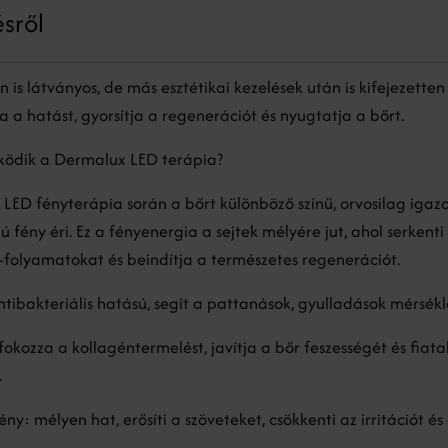
ésről
s látványos, de más esztétikai kezelések után is kifejezetten 
a a hatást, gyorsítja a regenerációt és nyugtatja a bőrt.
ödik a Dermalux LED terápia?
LED fényterápia során a bőrt különböző színű, orvosilag igazo
 fény éri. Ez a fényenergia a sejtek mélyére jut, ahol serkenti
folyamatokat és beindítja a természetes regenerációt.
ntibakteriális hatású, segít a pattanások, gyulladások mérsék
fokozza a kollagéntermelést, javítja a bőr feszességét és fiata
.
ény: mélyen hat, erősíti a szöveteket, csökkenti az irritációt és