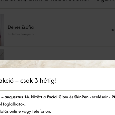
Dénes Zsófia
I
Esztétikai terapeuta
Vargacz Emese
BIOGRÁFIA
I
Esztétikai terapeuta
akció – csak 3 hétig!
 a weboldal sütiket használ
. – augusztus 14. között
a
Facial Glow
és
SkinPen
kezeléseink
2
kie-kat használunk a tartalom, a hirdetések személyre szabására és a forgalom
mzésére. Webhelyünk Ön általi használatára vonatkozó információkat megosztjuk
l
foglalhatók.
detési és elemző partnereinkkel is, akik egyesíthetik azokat más információkkal,
alás online vagy telefonon.
lyeket Ön biztosított számukra, vagy amelyeket a szolgáltatásaik Ön általi