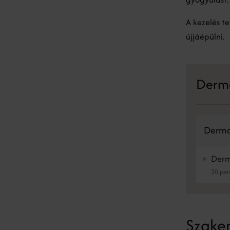
A kezelés t
újjáépülni.
Derma
Derma
Derm
30 per
Szakem