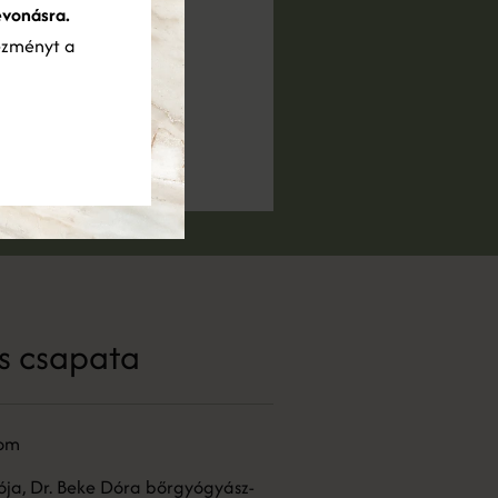
evonásra.
ezményt a
s csapata
lom
tója, Dr. Beke Dóra bőrgyógyász-