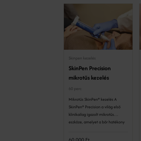
Skinpen kezelés
SkinPen Precision
mikrotűs kezelés
60 perc
Mikrotűs SkinPen® kezelés A
SkinPen® Precision a világ első
klinikailag igazolt mikrotűs
eszköze, amelyet a bőr hatékony
és biztonságos megújítására
fejlesztettek ki. Ez a precíz
60 000 Ft