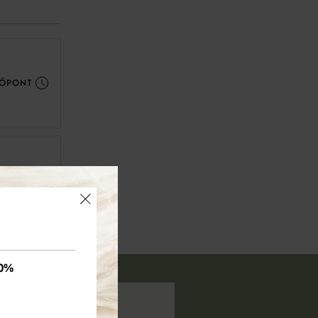
DŐPONT
DŐPONT
×
0%