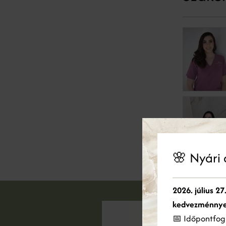
🌸 Nyári 
Ez
2026. július 27
Coo
ele
kedvezménnye
hir
📅 Időpontfogl
ame