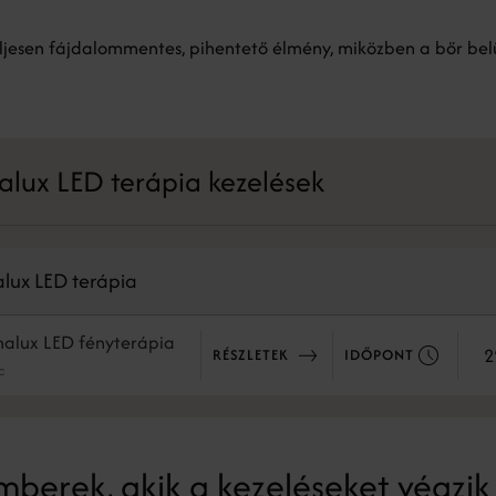
eljesen fájdalommentes, pihentető élmény, miközben a bőr bel
lux LED terápia kezelések
lux LED terápia
alux LED fényterápia
2
RÉSZLETEK
IDŐPONT
c
berek, akik a kezeléseket végzik