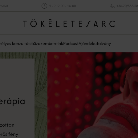
emelet
H - P: 9:00 - 16:00
+36-70/555-5
élyes konzultáció
Szakembereink
Podcast
Ajándékutalvány
erápia
lzottan
örös fény