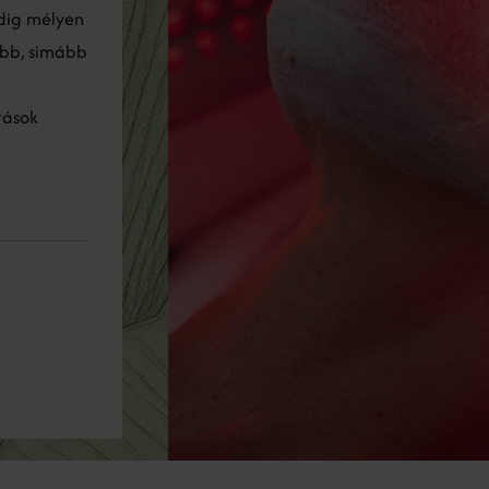
pedig mélyen
ebb, simább
tások