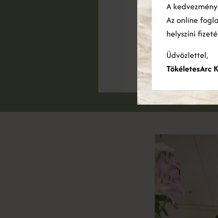
A kedvezmén
has
Az online fogl
helyszíni fizet
Üdvözlettel,
TökéletesArc K