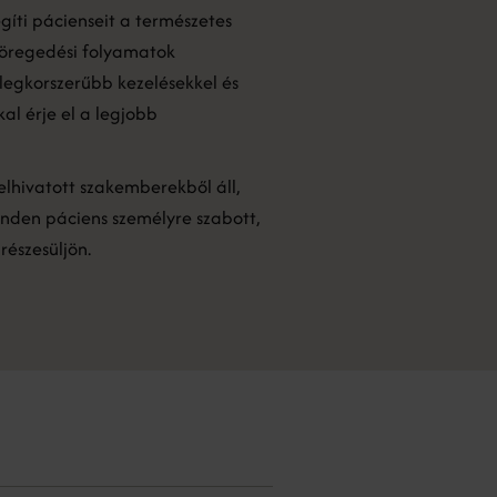
gíti pácienseit a természetes
öregedési folyamatok
 legkorszerűbb kezelésekkel és
l érje el a legjobb
elhivatott szakemberekből áll,
nden páciens személyre szabott,
részesüljön.