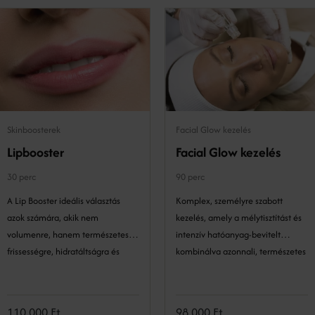
Skinboosterek
Facial Glow kezelés
Lipbooster
Facial Glow kezelés
30 perc
90 perc
A Lip Booster ideális választás
Komplex, személyre szabott
azok számára, akik nem
kezelés, amely a mélytisztítást és
volumenre, hanem természetes
intenzív hatóanyag-bevitelt
frissességre, hidratáltságra és
kombinálva azonnali, természetes
bőrminőség javulásra vágynak az
bőrragyogást eredményez.
ajkak területén.
110 000 Ft
98 000 Ft