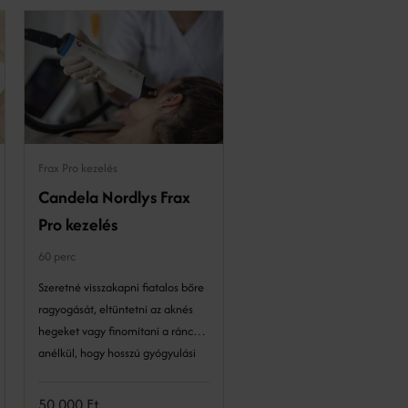
Frax Pro kezelés
Hyaluronsavas töltés
Candela Nordlys Frax
Ajaktöltés
Pro kezelés
30 perc
60 perc
Az ajaktöltés segít kiemelni az
ajkak formáját és telt, fiatalos
Szeretné visszakapni fiatalos bőre
megjelenést ad. Megfelelő
ragyogását, eltüntetni az aknés
technikával és mértékkel
hegeket vagy finomítani a ráncait
alkalmazva szép, természetes
anélkül, hogy hosszú gyógyulási
hatás is elérhető.
időt vállalna? A Candela Nordlys
Frax 1550™ lézeres kezelés a
50 000 Ft
90 000 Ft