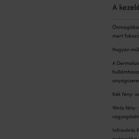
A kezel
Önmagában i
mert fokozz
Hogyan műk
A Dermalux 
hullámhosszú
anyagcsere-
Kék fény: a
Vörös fény: 
ragyogását
Infravörös f
gyógyulást.