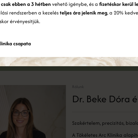
Foglalj időpontot
y
csak ebben a 3 hétben
vehető igénybe, és a
fizetéskor kerül l
ználatából gyűjtöttek össze.
Bővebben
alási rendszerben a kezelés
teljes ára jelenik meg
, a 20% kedv
éskor érvényesítjük.
Jelentkezz konzultációra és foglald le időpontodat
ÖSSZES ELFOGADÁSA
ÖSSZES ELUTASÍTÁSA
IDŐPONTFOGLALÁS
Részletek megjelenítése
linika csapata
Rólunk
Dr. Beke Dóra é
Szakértelem, precizitás, biza
A Tökéletes Arc Klinika alapí