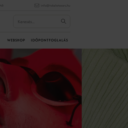
848
info@tokeletesarc.hu
WEBSHOP
IDŐPONTFOGLALÁS