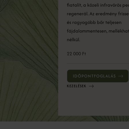
fiatalít, a közeli infravörös 
regenerál. Az eredmény friss
és ragyogóbb bőr teljesen
fájdalommentesen, mellékha
nélkül.
22 000 Ft
IDŐPONTFOGLALÁS
KEZELÉSEK