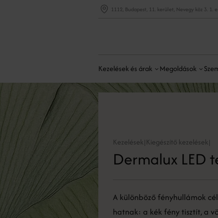
1112, Budapest, 11. kerület, Nevegy köz 3. 1. 
Kezelések és árak
Megoldások
Szem
Kezelések
Kiegészítő kezelések
|
|
Dermalux LED t
A különböző fényhullámok cé
hatnak: a kék fény tisztít, a v