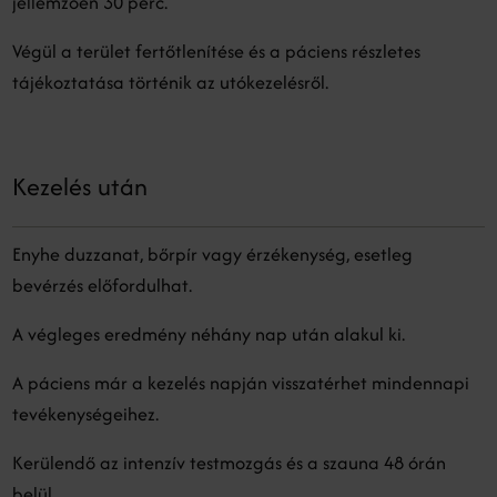
jellemzően 30 perc.
Végül a terület fertőtlenítése és a páciens részletes
tájékoztatása történik az utókezelésről.
Kezelés után
Enyhe duzzanat, bőrpír vagy érzékenység, esetleg
bevérzés előfordulhat.
A végleges eredmény néhány nap után alakul ki.
A páciens már a kezelés napján visszatérhet mindennapi
tevékenységeihez.
Kerülendő az intenzív testmozgás és a szauna 48 órán
belül.