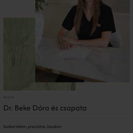
Rólunk
Dr. Beke Dóra és csapata
Szakértelem, precizitás, bizalom