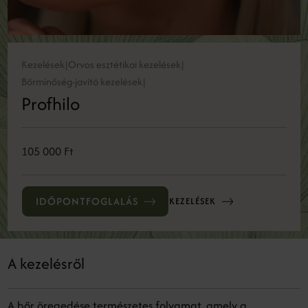
Kezelések
Orvos esztétikai kezelések
|
|
Bőrminőség-javító kezelések
|
Profhilo
105 000 Ft
IDŐPONTFOGLALÁS
KEZELÉSEK
A kezelésről
A bőr öregedése természetes folyamat, amely a