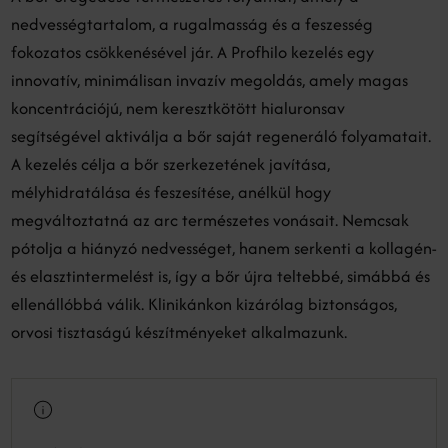
nedvességtartalom, a rugalmasság és a feszesség
fokozatos csökkenésével jár. A Profhilo kezelés egy
innovatív, minimálisan invazív megoldás, amely magas
koncentrációjú, nem keresztkötött hialuronsav
segítségével aktiválja a bőr saját regeneráló folyamatait.
A kezelés célja a bőr szerkezetének javítása,
mélyhidratálása és feszesítése, anélkül hogy
megváltoztatná az arc természetes vonásait. Nemcsak
pótolja a hiányzó nedvességet, hanem serkenti a kollagén-
és elasztintermelést is, így a bőr újra teltebbé, simábbá és
ellenállóbbá válik. Klinikánkon kizárólag biztonságos,
orvosi tisztaságú készítményeket alkalmazunk.