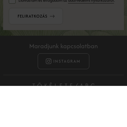
Elolvastam és elfogadom az
adatvédelmi nyilatkozatot
.
FELIRATKOZÁS
Maradjunk kapcsolatban
INSTAGRAM
Filozófiánk azon alapul, hogy önmagunk legjobb formáját
érjük el, anélkül, hogy filtereket kellene használnunk és
pácienseinkkel megismertessük, a legkorszerűbb,
leghatékonyabb, természetes fiatalságot biztosító