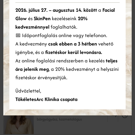
30 perc
Ez a weboldal sütiket használ
2026. július 27. – augusztus 14. között
a
Facial
320 000 Ft
Glow
és
SkinPen
kezeléseink
20%
Cookie-kat használunk a tartalom, a hirdetések személyre
szabására és a forgalom elemzésére. Webhelyünk Ön általi
kedvezménnyel
foglalhatók.
Arc + Nyak + Dekoltázs - 2. alkalom
használatára vonatkozó információkat megosztjuk hirdetési és
📅 Időpontfoglalás online vagy telefonon.
30 perc
elemző partnereinkkel is, akik egyesíthetik azokat más
300 000 Ft
A kedvezmény
csak ebben a 3 hétben
vehető
információkkal, amelyeket Ön biztosított számukra, vagy
amelyeket a szolgáltatásaik Ön általi használatából gyűjtöttek
igénybe, és a
fizetéskor kerül levonásra.
össze.
Bővebben
Az online foglalási rendszerben a kezelés
teljes
Szakemberek, akik a kezeléseket
ára jelenik meg
, a 20% kedvezményt a helyszíni
ÖSSZES ELFOGADÁSA
ÖSSZES ELUTASÍTÁSA
fizetéskor érvényesítjük.
végzik
Részletek megjelenítése
Üdvözlettel,
TökéletesArc Klinika csapata
Dr. Beke Dóra
bőrgyógyász, kozmetológus