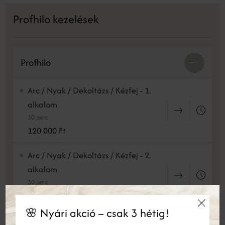
Profhilo kezelések
Profhilo
Arc / Nyak / Dekoltázs / Kézfej - 1.
alkalom
30 perc
120 000 Ft
Arc / Nyak / Dekoltázs / Kézfej - 2.
alkalom
30 perc
105 000 Ft
🌸 Nyári akció – csak 3 hétig!
Arc + Nyak + Dekoltázs - 1. alkalom
×