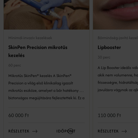
Minimál-invazív kezelések
Bőrminőség-javító keze
SkinPen Precision mikrotűs
Lipbooster
kezelés
30 perc
60 perc
A Lip Booster ideális vá
akik nem volumenre, h
Mikrotűs SkinPen® kezelés A SkinPen®
frissességre, hidratáltságra és b
Precision a világ első klinikailag igazolt
javulásra vágynak az ajk
mikrotűs eszköze, amelyet a bőr hatékony és
biztonságos megújítására fejlesztettek ki. Ez a
precíz technológia lehetővé teszi a bőr
szerkezetének kockázatmentes és látványos
60 000 Ft
110 000 Ft
megújulását. A minimál invazív eljárás a bőr
természetes öngyógyulási folyamataira épít:
RÉSZLETEK
IDŐPONT
RÉSZLETEK
kontrollált mélységben és intenzitással