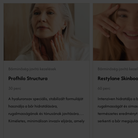
Bőrminőség-javító kezelések
Bőrminőség-javító keze
Profhilo Structura
Restylane Skinboo
30 perc
60 perc
A hyaluronsav speciális, stabilizált formuláját
Intenzíven hidratálja a bő
használja a bőr hidratálására,
rugalmasságát és simas
rugalmasságának és tónusának javítására.
természetes eredményt 
Kíméletes, minimálisan invazív eljárás, amely
serkenti a bőr megújulá
stimulálja a kollagén- és elasztintermelést,
egészséges megjelenést 
így hosszú távon biztosítja a bőr megújulását