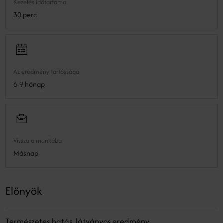
Kezelés időtartama
30 perc
Az eredmény tartóssága
6-9 hónap
Vissza a munkába
Másnap
Előnyök
Természetes hatás, látványos eredmény.