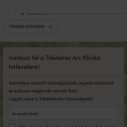
mikrosérüléseket okozunk, amelyek serkentik
a bőr regeneratív válaszreakcióit, ezáltal
serkentve a megújulást.
TOVÁBBI KEZELÉSEK
Iratkozz fel a Tökéletes Arc Klinika
hírlevelére!
Személyre szabott szépségtippek, egyedi ajánlatok
és exkluzív meghívók várnak Rád.
Legyél része a TökéletesArc közösségnek!