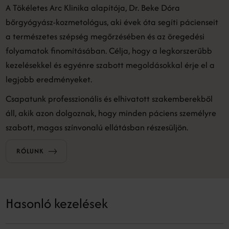
A Tökéletes Arc Klinika alapítója, Dr. Beke Dóra
bőrgyógyász-kozmetológus, aki évek óta segíti pácienseit
a természetes szépség megőrzésében és az öregedési
folyamatok finomításában. Célja, hogy a legkorszerűbb
kezelésekkel és egyénre szabott megoldásokkal érje el a
legjobb eredményeket.
Csapatunk professzionális és elhivatott szakemberekből
áll, akik azon dolgoznak, hogy minden páciens személyre
szabott, magas színvonalú ellátásban részesüljön.
RÓLUNK
Hasonló kezelések