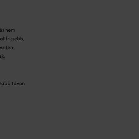
 és nem
l frissebb,
esetén
ek.
szabb távon