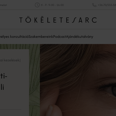
emelet
H - P: 9:00 - 16:00
+36-70/555-5
élyes konzultáció
Szakembereink
Podcast
Ajándékutalvány
i kezelések
|
ti-
li