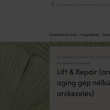
1112, Budapest, 11. kerület, Nevegy köz 3. 1. 
Kezelések és árak
Megoldások
Szem
Kezelések
Hagyományos kozmetika
|
Kozmetikai kezelések
|
Lift & Repair (an
aging gép nélkü
arckezelés)