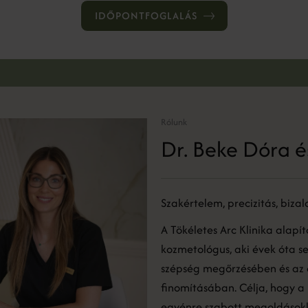
IDŐPONTFOGLALÁS
Rólunk
Dr. Beke Dóra é
Szakértelem, precizitás, biza
A Tökéletes Arc Klinika alapí
kozmetológus, aki évek óta se
szépség megőrzésében és az 
finomításában. Célja, hogy a
egyénre szabott megoldásokka