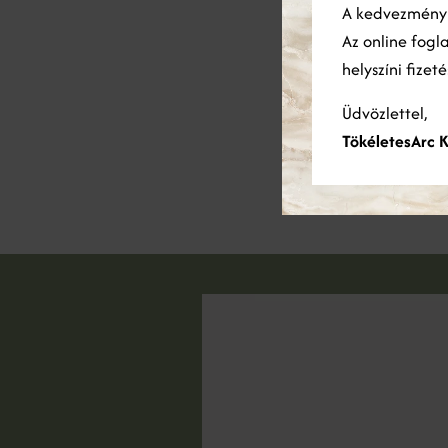
A kedvezmén
Szakem
has
Az online fogl
helyszíni fizet
Üdvözlettel,
TökéletesArc K