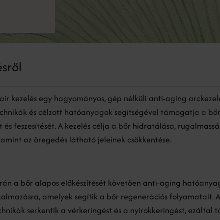
ésről
pair kezelés egy hagyományos, gép nélküli anti-aging arckezel
chnikák és célzott hatóanyagok segítségével támogatja a bő
 és feszesítését. A kezelés célja a bőr hidratálása, rugalmas
alamint az öregedés látható jeleinek csökkentése.
orán a bőr alapos előkészítését követően anti-aging hatóanya
kalmazásra, amelyek segítik a bőr regenerációs folyamatait. 
hnikák serkentik a vérkeringést és a nyirokkeringést, ezáltal