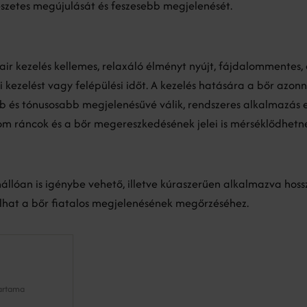
szetes megújulását és feszesebb megjelenését.
pair kezelés kellemes, relaxáló élményt nyújt, fájdalommentes,
 kezelést vagy felépülési időt. A kezelés hatására a bőr azonna
b és tónusosabb megjelenésűvé válik, rendszeres alkalmazás 
om ráncok és a bőr megereszkedésének jelei is mérséklődhetn
nállóan is igénybe vehető, illetve kúraszerűen alkalmazva hos
ulhat a bőr fiatalos megjelenésének megőrzéséhez.
tartama