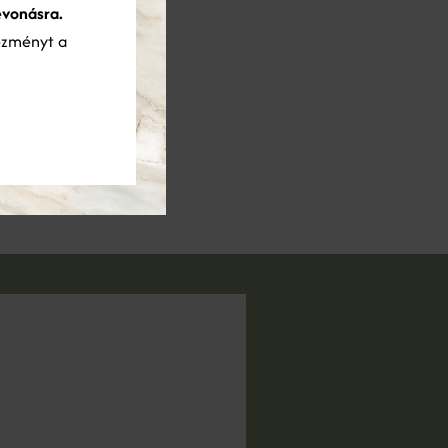
evonásra.
ezményt a
DŐPONT