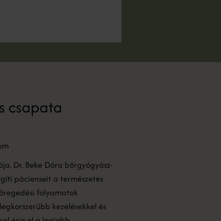
s csapata
lom
tója, Dr. Beke Dóra bőrgyógyász-
gíti pácienseit a természetes
öregedési folyamatok
 legkorszerűbb kezelésekkel és
l érje el a legjobb