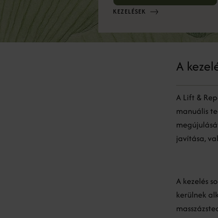
KEZELÉSEK
A kezel
A Lift & Re
manuális te
megújulását
javítása, v
A kezelés s
kerülnek al
masszázstec