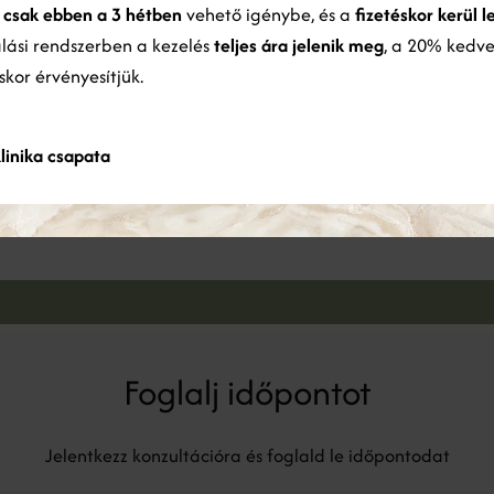
y
csak ebben a 3 hétben
vehető igénybe, és a
fizetéskor kerül l
berek, akik a kezeléseket végzik
ználatából gyűjtöttek össze.
Bővebben
alási rendszerben a kezelés
teljes ára jelenik meg
, a 20% kedv
éskor érvényesítjük.
ÖSSZES ELFOGADÁSA
ÖSSZES ELUTASÍTÁSA
Részletek megjelenítése
Bári-Komor Antónia
linika csapata
BIOGRÁFIA
I
Kozmetikus
Foglalj időpontot
Jelentkezz konzultációra és foglald le időpontodat