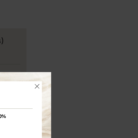
s)
×
5 000 Ft
0%