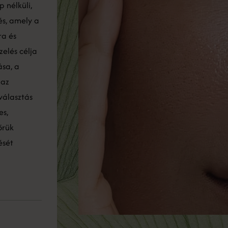
p nélküli,
és, amely a
ra és
zelés célja
sa, a
 az
 választás
es,
őrük
ését