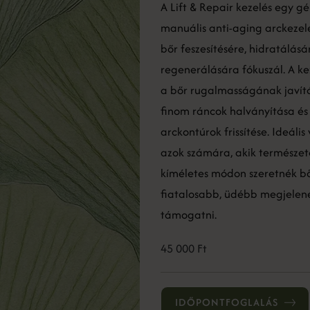
A Lift & Repair kezelés egy gé
manuális anti-aging arckezel
bőr feszesítésére, hidratálásá
regenerálására fókuszál. A ke
a bőr rugalmasságának javítá
finom ráncok halványítása és
arckontúrok frissítése. Ideális
azok számára, akik természet
kíméletes módon szeretnék b
fiatalosabb, üdébb megjelen
támogatni.
45 000 Ft
IDŐPONTFOGLALÁS