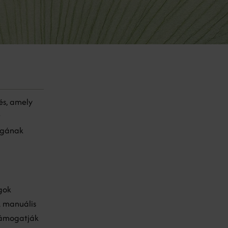
és, amely
r
ságának
gok
A manuális
 támogatják