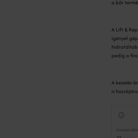
a bőr termé
A Lift & Re
igényel gépi
hidratáltab
pedig a fin
A kezelés ö
is hozzájár
Kezelés idő