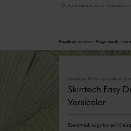
1112, Budapest, 11. kerület, Nevegy köz 3. 1. 
Kezelések és árak
Megoldások
Szem
Kezelések
Esztétikai kezelések
Há
|
|
Skintech Easy D
Versicolor
Szeretnéd, hogy bőröd tónus