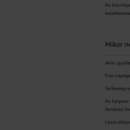
Ha bármilye
kezelőszemé
Mikor n
Aktív, gyull
Friss napég
Terhesség é
Ha herpesz 
fertőzés) fe
Lázas állap