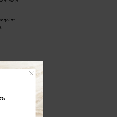
bőrt, majd
nyagokat
s.
×
0%