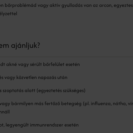
n bőrproblémád vagy aktív gyulladás van az arcon, egyeztess
lyzettel
em ajánljuk?
adt akné vagy sérült bőrfelület esetén
és vagy közvetlen napozás után
s szoptatás alatt (egyeztetés szükséges)
vagy bármilyen más fertőző betegség (pl. influenza, nátha, ví
nnáll
ot, legyengült immunrendszer esetén