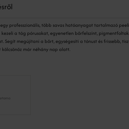
ésről
r egy professzionális, több savas hatóanyagot tartalmazó peel
kezeli a tág pórusokat, egyenetlen bőrfelszínt, pigmentfoltok
 Segít megújítani a bőrt, egységesíti a tónust és frissebb, tis
 kölcsönöz már néhány nap alatt.
tartama