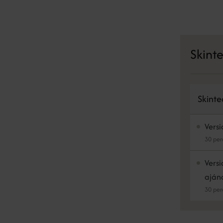
Skint
Skinte
Versi
30 per
Versi
aján
30 per