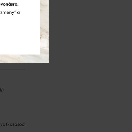
evonásra.
ezményt a
zni
A)
eavatkozásod