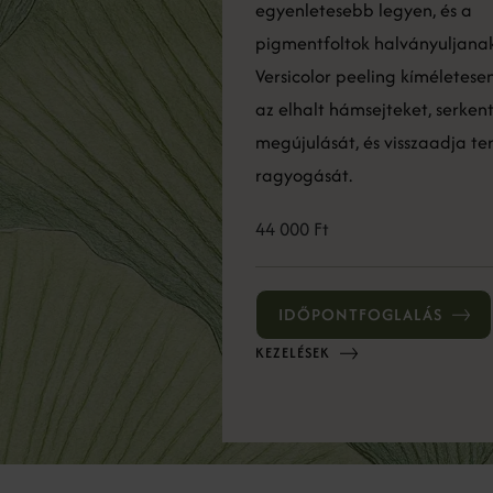
egyenletesebb legyen, és a
pigmentfoltok halványuljana
Versicolor peeling kíméletesen
az elhalt hámsejteket, serkent
megújulását, és visszaadja te
ragyogását.
44 000 Ft
IDŐPONTFOGLALÁS
KEZELÉSEK