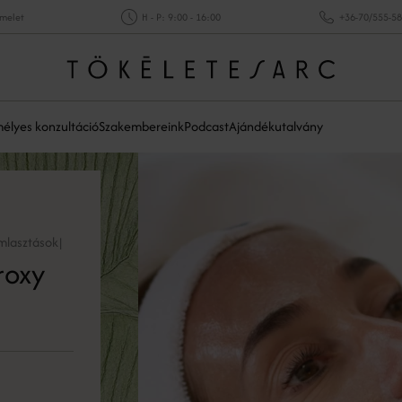
emelet
H - P: 9:00 - 16:00
+36-70/555-5
élyes konzultáció
Szakembereink
Podcast
Ajándékutalvány
mlasztások
|
roxy
a