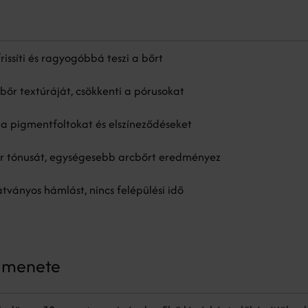
rissíti és ragyogóbbá teszi a bőrt
 bőr textúráját, csökkenti a pórusokat
 a pigmentfoltokat és elszíneződéseket
őr tónusát, egységesebb arcbőrt eredményez
tványos hámlást, nincs felépülési idő
s menete