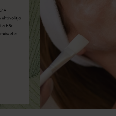
k? A
 eltávolítja
i a bőr
rmészetes