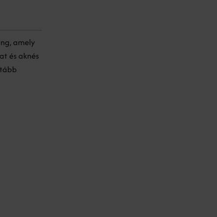
ing, amely
at és aknés
ztább