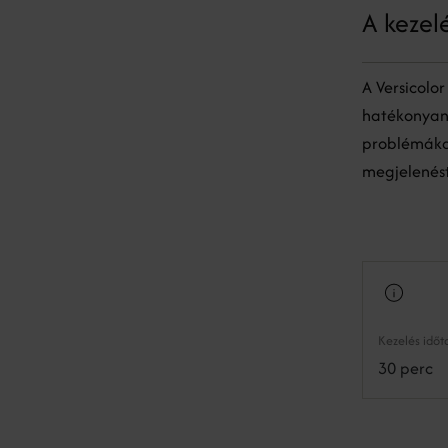
A kezel
A Versicolo
hatékonyan 
problémákat.
megjelenést
Kezelés idő
30 perc