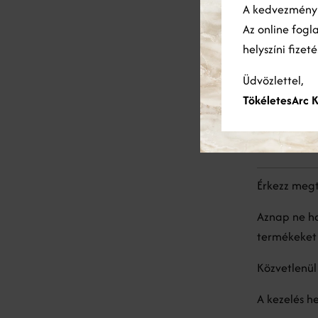
Érzékeny bő
A kedvezmén
has
Az online fogl
Fontos alka
helyszíni fizet
Fényvédő ha
Üdvözlettel,
TökéletesArc K
Hogyan 
Érkezz megt
Aznap ne ha
termékeket
Közvetlenül
A kezelés h