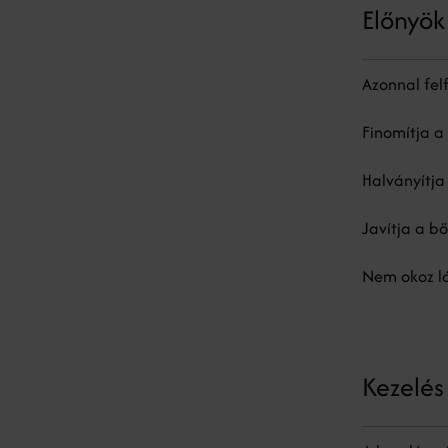
Előnyök
Azonnal felf
Finomítja a
Halványítja
Javítja a b
Nem okoz lá
Kezelé