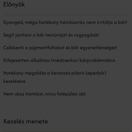
Előnyök
Gyengéd, mégis hatékony hámlasztás, nem irritálja a bőrt
Segít javítani a bőr textúráját és ragyogását
Csökkenti a pigmentfoltokat és bőr egyenetlenségeit
Kifejezetten alkalmas tinédzserkori bőrproblémákra
Hatékony megoldás a keratosis pilaris (eperbőr)
kezelésére
Nem okoz hámlást, nincs felépülési idő
Kezelés menete