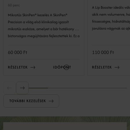
60 perc
A Lip Booster ideális vá
akik nem volumenre, h
Mikrotűs SkinPen® kezelés A SkinPen®
frissességre, hidratáltságra és b
Precision a világ első klinikailag igazolt
javulásra vágynak az ajk
mikrotűs eszköze, amelyet a bőr hatékony és
biztonságos megújítására fejlesztettek ki. Ez a
precíz technológia lehetővé teszi a bőr
szerkezetének kockázatmentes és látványos
60 000 Ft
110 000 Ft
megújulását. A minimál invazív eljárás a bőr
természetes öngyógyulási folyamataira épít:
RÉSZLETEK
IDŐPONT
RÉSZLETEK
kontrollált mélységben és intenzitással
mikrosérüléseket okozunk, amelyek serkentik
a bőr regeneratív válaszreakcióit, ezáltal
serkentve a megújulást.
TOVÁBBI KEZELÉSEK