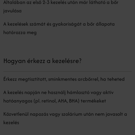
Általában az első 2-3 kezelés után már látható a bőr
javulása
A kezelések számát és gyakoriságát a bőr állapota
határozza meg
Hogyan érkezz a kezelésre?
Érkezz megtisztított, sminkmentes arcbőrrel, ha teheted
A kezelés napján ne használj hámlasztó vagy aktív
hatóanyagos (pl. retinol, AHA, BHA) termékeket
Közvetlenül napozás vagy szolárium után nem javasolt a
kezelés