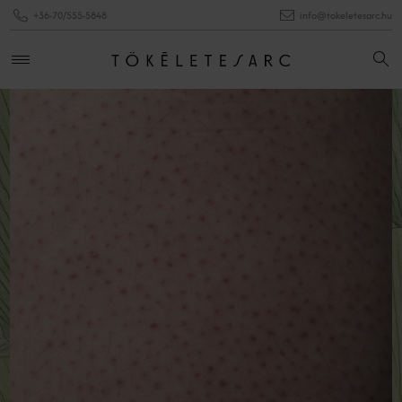
+36-70/555-5848
info@tokeletesarc.hu