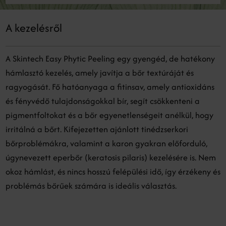
A kezelésről
A Skintech Easy Phytic Peeling egy gyengéd, de hatékony
hámlasztó kezelés, amely javítja a bőr textúráját és
ragyogását. Fő hatóanyaga a fitinsav, amely antioxidáns
és fényvédő tulajdonságokkal bír, segít csökkenteni a
pigmentfoltokat és a bőr egyenetlenségeit anélkül, hogy
irritálná a bőrt. Kifejezetten ajánlott tinédzserkori
bőrproblémákra, valamint a karon gyakran előforduló,
úgynevezett eperbőr (keratosis pilaris) kezelésére is. Nem
okoz hámlást, és nincs hosszú felépülési idő, így érzékeny és
problémás bőrűek számára is ideális választás.