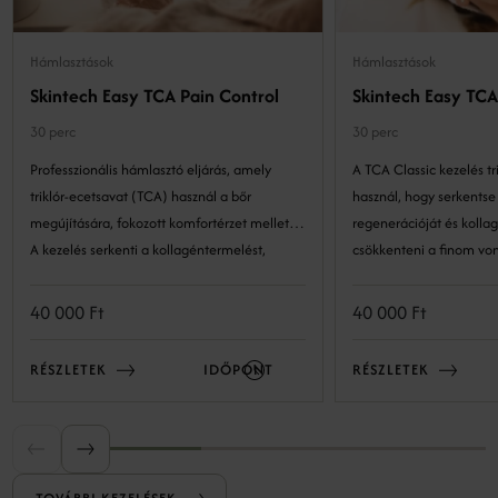
Hámlasztások
Hámlasztások
Skintech Easy TCA Pain Control
Skintech Easy TCA
30 perc
30 perc
Professzionális hámlasztó eljárás, amely
A TCA Classic kezelés tr
triklór-ecetsavat (TCA) használ a bőr
használ, hogy serkentse
megújítására, fokozott komfortérzet mellett.
regenerációját és kolla
A kezelés serkenti a kollagéntermelést,
csökkenteni a finom von
csökkenti a finom vonalakat, pigmentfoltokat
pigmentfoltokat és apr
és az apróbb bőrhibákat, miközben
miközben simább, üdéb
40 000 Ft
40 000 Ft
minimalizálja a kellemetlenséget.
bőrt eredményez.
RÉSZLETEK
IDŐPONT
RÉSZLETEK