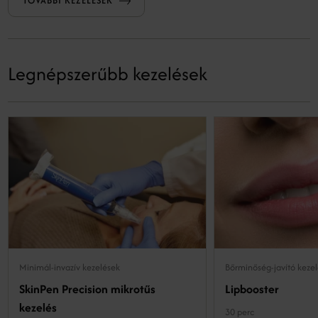
TOVÁBBI KEZELÉSEK
Legnépszerűbb kezelések
Minimál-invazív kezelések
Bőrminőség-javító keze
SkinPen Precision mikrotűs
Lipbooster
kezelés
30 perc