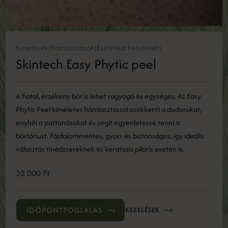
Kezelések
Hámlasztások
Esztétikai kezelések
|
|
|
Skintech Easy Phytic peel
A fiatal, érzékeny bőr is lehet ragyogó és egységes. Az Easy
Phytic Peel kíméletes hámlasztással csökkenti a dudorokat,
enyhíti a pattanásokat és segít egyenletessé tenni a
bőrtónust. Fájdalommentes, gyors és biztonságos, így ideális
választás tinédzsereknek és keratosis pilaris esetén is.
32 000 Ft
IDŐPONTFOGLALÁS
KEZELÉSEK