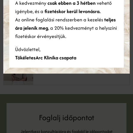
A kedvezmény
csak ebben a 3 hétben
vehető
információkkal, amelyeket Ön biztosított számukra, vagy
amelyeket a szolgáltatásaik Ön általi használatából gyűjtöttek
igénybe, és a
fizetéskor kerül levonásra.
össze.
Bővebben
Az online foglalási rendszerben a kezelés
teljes
Dénes Zsófia
ára jelenik meg
, a 20% kedvezményt a helyszíni
Esztétikai terapeuta
ÖSSZES ELFOGADÁSA
ÖSSZES ELUTASÍTÁSA
fizetéskor érvényesítjük.
Részletek megjelenítése
Üdvözlettel,
TökéletesArc Klinika csapata
Vargacz Emese
Esztétikai terapeuta
Foglalj időpontot
Jelentkezz konzultációra és foglald le időpontodat