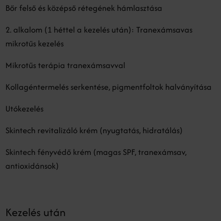
Bőr felső és középső rétegének hámlasztása
2. alkalom (1 héttel a kezelés után): Tranexámsavas
mikrotűs kezelés
Mikrotűs terápia tranexámsavval
Kollagéntermelés serkentése, pigmentfoltok halványítása
Utókezelés
Skintech revitalizáló krém (nyugtatás, hidratálás)
Skintech fényvédő krém (magas SPF, tranexámsav,
antioxidánsok)
Kezelés után