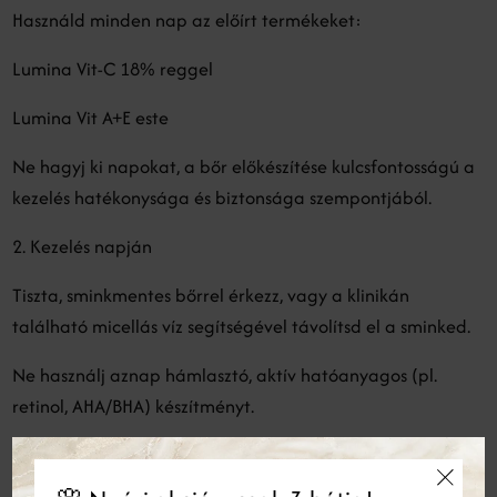
Használd minden nap az előírt termékeket:
Lumina Vit-C 18% reggel
Lumina Vit A+E este
Ne hagyj ki napokat, a bőr előkészítése kulcsfontosságú a
kezelés hatékonysága és biztonsága szempontjából.
2. Kezelés napján
Tiszta, sminkmentes bőrrel érkezz, vagy a klinikán
található micellás víz segítségével távolítsd el a sminked.
Ne használj aznap hámlasztó, aktív hatóanyagos (pl.
retinol, AHA/BHA) készítményt.
Ne borotváld vagy gyantázd a kezelendő területet
legalább 2 nappal a kezelés előtt.