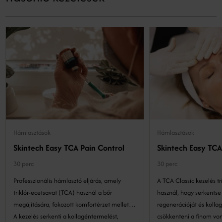
Hámlasztások
Hámlasztások
Skintech Easy TCA Pain Control
Skintech Easy TCA
30 perc
30 perc
Professzionális hámlasztó eljárás, amely
A TCA Classic kezelés tr
triklór-ecetsavat (TCA) használ a bőr
használ, hogy serkentse
megújítására, fokozott komfortérzet mellett.
regenerációját és kolla
A kezelés serkenti a kollagéntermelést,
csökkenteni a finom von