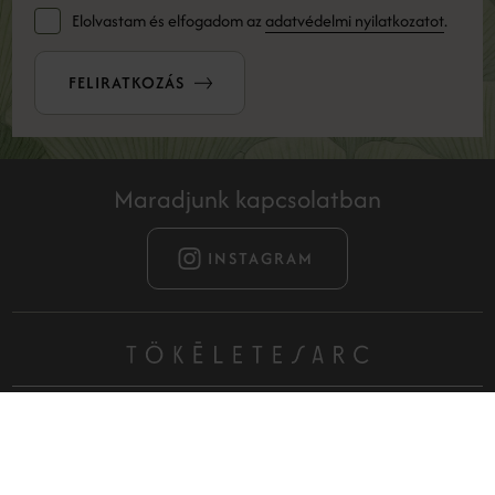
Elolvastam és elfogadom az
adatvédelmi nyilatkozatot
.
FELIRATKOZÁS
Maradjunk kapcsolatban
INSTAGRAM
Filozófiánk azon alapul, hogy önmagunk legjobb formáját
érjük el, anélkül, hogy filtereket kellene használnunk és
pácienseinkkel megismertessük, a legkorszerűbb,