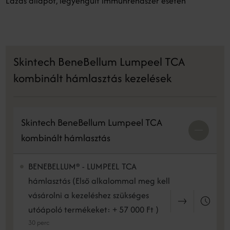
Lázas állapot, legyengült immunrendszer esetén
Skintech BeneBellum Lumpeel TCA
kombinált hámlasztás kezelések
Skintech BeneBellum Lumpeel TCA
kombinált hámlasztás
BENEBELLUM® - LUMPEEL TCA
hámlasztás (Első alkalommal meg kell
vásárolni a kezeléshez szükséges
utóápoló termékeket: + 57 000 Ft )
30 perc