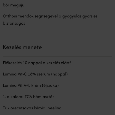
bőr megújul
Otthoni teendők segítségével a gyógyulás gyors és
biztonságos
Kezelés menete
Előkezelés 10 nappal a kezelés előtt!
Lumina Vit-C 18% szérum (nappal)
Lumina Vit A+E krém (éjszaka)
1. alkalom: TCA hámlasztás
Triklórecetsavas kémiai peeling