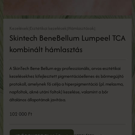
Kezelések
Esztétikai kezelések
Hámlasztások
|
|
|
Skintech BeneBellum Lumpeel TCA
kombinált hámlasztás
A SkinTech Bene Bellum egy professzionális, orvos-esztétikai
kezelésekhez kifejlesztett pigmentációellenes és bőrmegújító
protokoll, amelynek fő célja a hiperpigmentáció (pl. melasma,
napfoltok, akné utáni foltok) kezelése, valamint a bőr
általános állapotának javítása.
102 000 Ft