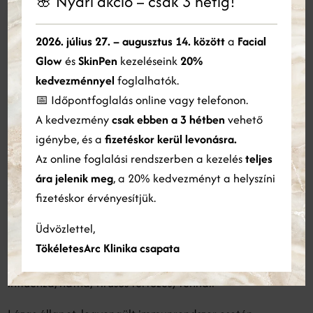
🌸 Nyári akció – csak 3 hétig!
×
Kerüld az edzést, szaunát és napozást a kezelés előtti 24
Ez a weboldal sütiket használ
2026. július 27. – augusztus 14. között
a
Facial
órában.
Glow
és
SkinPen
kezeléseink
20%
Cookie-kat használunk a tartalom, a hirdetések személyre
Hozz magaddal esetleg egy kalapot vagy sapkát, hogy
szabására és a forgalom elemzésére. Webhelyünk Ön általi
kedvezménnyel
foglalhatók.
használatára vonatkozó információkat megosztjuk hirdetési és
hazafelé is óvd a frissen kezelt bőrt az UV-sugárzástól.
📅 Időpontfoglalás online vagy telefonon.
elemző partnereinkkel is, akik egyesíthetik azokat más
A kedvezmény
csak ebben a 3 hétben
vehető
információkkal, amelyeket Ön biztosított számukra, vagy
amelyeket a szolgáltatásaik Ön általi használatából gyűjtöttek
igénybe, és a
fizetéskor kerül levonásra.
össze.
Bővebben
Mikor nem ajánljuk?
Az online foglalási rendszerben a kezelés
teljes
ára jelenik meg
, a 20% kedvezményt a helyszíni
ÖSSZES ELFOGADÁSA
ÖSSZES ELUTASÍTÁSA
fizetéskor érvényesítjük.
Friss napégés vagy közvetlen napozás után
Részletek megjelenítése
Üdvözlettel,
Terhesség és szoptatás alatt (egyeztetés szükséges)
TökéletesArc Klinika csapata
Ha herpesz vagy bármilyen más fertőző betegség (pl.
influenza, nátha, vírusos fertőzés) fennáll