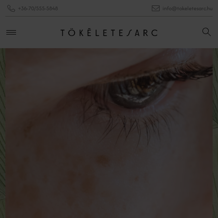
+36-70/555-5848
info@tokeletesarc.hu