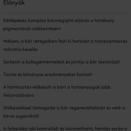
Előnyök
Kétlépéses, komplex bőrmegújító eljárás a hatékony
pigmentáció csökkentésért
Mélyen, a bőr rétegeiben fejti ki hatását a tranexámsavas
mikrotűs kezelés
Serkenti a kollagéntermelést és javítja a bőr textúráját
Tartós és látványos eredményeket biztosít
A hámlasztás előkészíti a bőrt a hatóanyagok jobb
felszívódására
Utókezeléssel támogatja a bőr regenerálódását és védi a
káros sugaraktól
A felépülési idő kontrollált és kiszámítható, hámlás során a