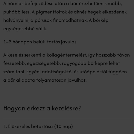
A hámlás befejeződése után a bőr érezhetően simább,
puhább lesz. A pigmentfoltok és aknés hegek elkezdenek
halványulni, a pórusok finomodhatnak. A bőrkép
egységesebbé válik.
1–2 hónapon belül: tartós javulás
A kezelés serkenti a kollagéntermelést, így hosszabb távon
feszesebb, egészségesebb, ragyogóbb bőrképre lehet
számítani. Egyéni adottságoktól és utóápolástól függően
a bőr állapota folyamatosan javulhat.
Hogyan érkezz a kezelésre?
1. Előkezelés betartása (10 nap)