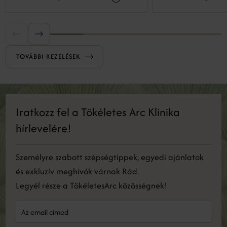
kontrollált mélységben és intenzitással
mikrosérüléseket okozunk, amelyek serkentik
a bőr regeneratív válaszreakcióit, ezáltal
serkentve a megújulást.
TOVÁBBI KEZELÉSEK
Iratkozz fel a Tökéletes Arc Klinika
hírlevelére!
Személyre szabott szépségtippek, egyedi ajánlatok
és exkluzív meghívók várnak Rád.
Legyél része a TökéletesArc közösségnek!