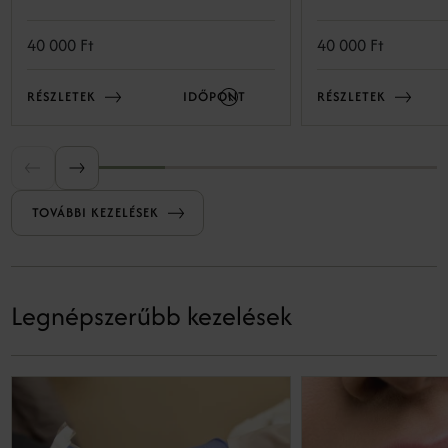
csökkenti a finom vonalakat, pigmentfoltokat
pigmentfoltokat és apr
és az apróbb bőrhibákat, miközben
miközben simább, üdéb
40 000 Ft
40 000 Ft
minimalizálja a kellemetlenséget.
bőrt eredményez.
RÉSZLETEK
IDŐPONT
RÉSZLETEK
TOVÁBBI KEZELÉSEK
Legnépszerűbb kezelések