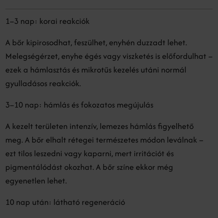
1–3 nap: korai reakciók
A bőr kipirosodhat, feszülhet, enyhén duzzadt lehet.
Melegségérzet, enyhe égés vagy viszketés is előfordulhat –
ezek a hámlasztás és mikrotűs kezelés utáni normál
gyulladásos reakciók.
3–10 nap: hámlás és fokozatos megújulás
A kezelt területen intenzív, lemezes hámlás figyelhető
meg. A bőr elhalt rétegei természetes módon leválnak –
ezt tilos leszedni vagy kaparni, mert irritációt és
pigmentálódást okozhat. A bőr színe ekkor még
egyenetlen lehet.
10 nap után: látható regeneráció