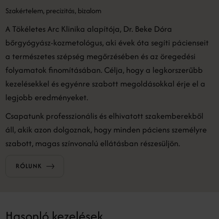
Szakértelem, precizitás, bizalom
A Tökéletes Arc Klinika alapítója, Dr. Beke Dóra
bőrgyógyász-kozmetológus, aki évek óta segíti pácienseit
a természetes szépség megőrzésében és az öregedési
folyamatok finomításában. Célja, hogy a legkorszerűbb
kezelésekkel és egyénre szabott megoldásokkal érje el a
legjobb eredményeket.
Csapatunk professzionális és elhivatott szakemberekből
áll, akik azon dolgoznak, hogy minden páciens személyre
szabott, magas színvonalú ellátásban részesüljön.
RÓLUNK
Hasonló kezelések