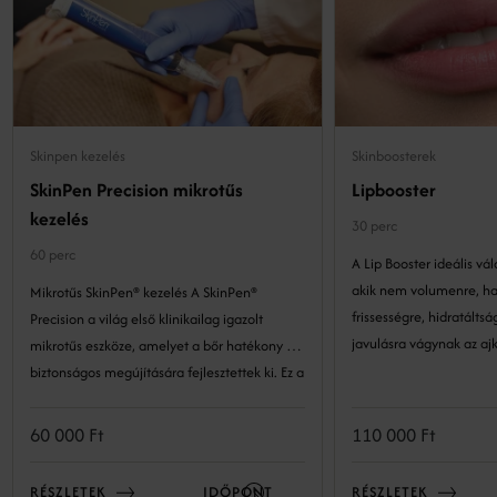
Skinpen kezelés
Skinboosterek
SkinPen Precision mikrotűs
Lipbooster
kezelés
30 perc
60 perc
A Lip Booster ideális vá
akik nem volumenre, h
Mikrotűs SkinPen® kezelés A SkinPen®
frissességre, hidratáltságra és b
Precision a világ első klinikailag igazolt
javulásra vágynak az ajk
mikrotűs eszköze, amelyet a bőr hatékony és
biztonságos megújítására fejlesztettek ki. Ez a
precíz technológia lehetővé teszi a bőr
szerkezetének kockázatmentes és látványos
60 000 Ft
110 000 Ft
megújulását. A minimál invazív eljárás a bőr
természetes öngyógyulási folyamataira épít:
RÉSZLETEK
IDŐPONT
RÉSZLETEK