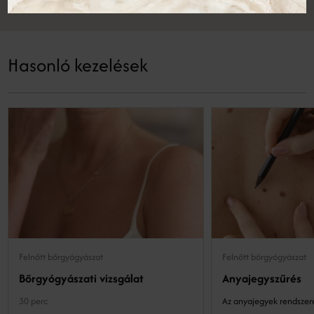
Hasonló kezelések
Felnőtt bőrgyógyászat
Felnőtt bőrgyógyászat
Bőrgyógyászati vizsgálat
Anyajegyszűrés
30 perc
Az anyajegyek rendszere