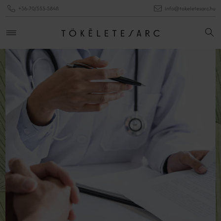
+36-70/555-5848
info@tokeletesarc.hu