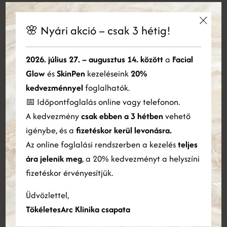
Rólunk
Dr. Beke Dóra és csapata
🌸 Nyári akció – csak 3 hétig!
×
Ez a weboldal sütiket használ
2026. július 27. – augusztus 14. között
a
Facial
Szakértelem, precizitás, bizalom
Glow
és
SkinPen
kezeléseink
20%
Cookie-kat használunk a tartalom, a hirdetések személyre
A Tökéletes Arc Klinika alapítója, Dr. Beke Dóra
szabására és a forgalom elemzésére. Webhelyünk Ön általi
kedvezménnyel
foglalhatók.
bőrgyógyász-kozmetológus, aki évek óta segíti pácienseit
használatára vonatkozó információkat megosztjuk hirdetési és
📅 Időpontfoglalás online vagy telefonon.
elemző partnereinkkel is, akik egyesíthetik azokat más
a természetes szépség megőrzésében és az öregedési
A kedvezmény
csak ebben a 3 hétben
vehető
információkkal, amelyeket Ön biztosított számukra, vagy
folyamatok finomításában. Célja, hogy a legkorszerűbb
amelyeket a szolgáltatásaik Ön általi használatából gyűjtöttek
igénybe, és a
fizetéskor kerül levonásra.
kezelésekkel és egyénre szabott megoldásokkal érje el a
össze.
Bővebben
Az online foglalási rendszerben a kezelés
teljes
legjobb eredményeket.
ára jelenik meg
, a 20% kedvezményt a helyszíni
ÖSSZES ELFOGADÁSA
ÖSSZES ELUTASÍTÁSA
Csapatunk professzionális és elhivatott szakemberekből
fizetéskor érvényesítjük.
áll, akik azon dolgoznak, hogy minden páciens személyre
Részletek megjelenítése
Üdvözlettel,
szabott, magas színvonalú ellátásban részesüljön.
TökéletesArc Klinika csapata
RÓLUNK