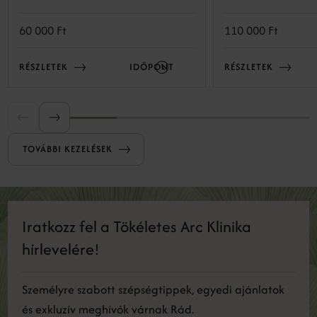
precíz technológia lehetővé teszi a bőr
szerkezetének kockázatmentes és látványos
60 000 Ft
110 000 Ft
megújulását. A minimál invazív eljárás a bőr
természetes öngyógyulási folyamataira épít:
RÉSZLETEK
IDŐPONT
RÉSZLETEK
kontrollált mélységben és intenzitással
mikrosérüléseket okozunk, amelyek serkentik
a bőr regeneratív válaszreakcióit, ezáltal
serkentve a megújulást.
TOVÁBBI KEZELÉSEK
Iratkozz fel a Tökéletes Arc Klinika
hírlevelére!
Személyre szabott szépségtippek, egyedi ajánlatok
és exkluzív meghívók várnak Rád.