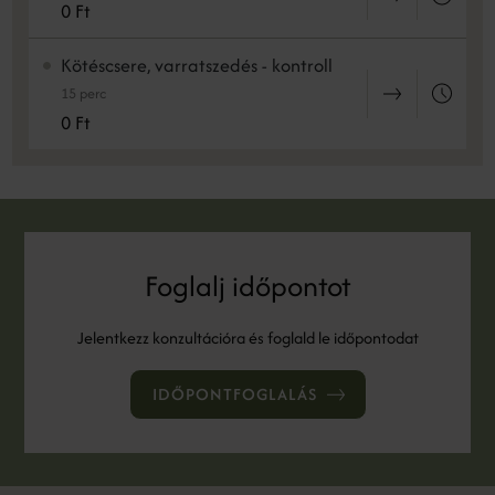
0 Ft
Kötéscsere, varratszedés - kontroll
15 perc
0 Ft
Foglalj időpontot
Jelentkezz konzultációra és foglald le időpontodat
IDŐPONTFOGLALÁS