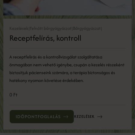
Kezelések
Felnőtt bőrgyógyászat
Bőrgyógyászat
|
|
|
Receptfelírás, kontroll
A receptfelírás és a kontrollvizsgálat szolgáltatása
önmagában nem vehető igénybe, csupán a kezelés részeként
biztosítjuk pácienseink számára, a terápia biztonságos és
hatékony nyomon követése érdekében.
0 Ft
IDŐPONTFOGLALÁS
KEZELÉSEK