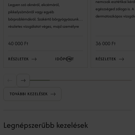
nemcsak esztétikai kér
Legyen szó aknéról, ekcémáról,
egészséged záloga is. 
pikkelysömörről vagy egyéb
dermatoszkópos vizsgál
bőrproblémákról. Szakértő bőrgyógyászunk
felismerhetők a kóros el
részletes vizsgálatot végez, majd személyre
megelőzhetők a komoly
szabott kezelési tervet állít össze, amely
Klinikánkon személyre 
biztosítja a hatékony és biztonságos ellátást
40 000 Ft
36 000 Ft
és szakértelemmel vizsg
minden páciens számára.
hogy nyugodt lehess: a
RÉSZLETEK
IDŐPONT
RÉSZLETEK
kezekben vannak.
TOVÁBBI KEZELÉSEK
Legnépszerűbb kezelések