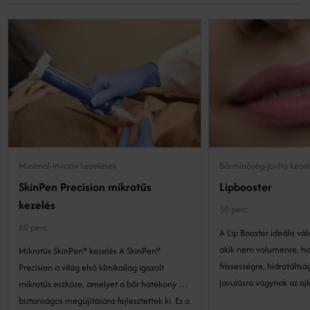
Minimál-invazív kezelések
Bőrminőség-javító keze
SkinPen Precision mikrotűs
Lipbooster
kezelés
30 perc
60 perc
A Lip Booster ideális vá
akik nem volumenre, h
Mikrotűs SkinPen® kezelés A SkinPen®
frissességre, hidratáltságra és b
Precision a világ első klinikailag igazolt
javulásra vágynak az ajk
mikrotűs eszköze, amelyet a bőr hatékony és
biztonságos megújítására fejlesztettek ki. Ez a