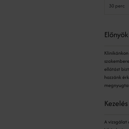
30 perc
Előnyök
Klinikánkon
szakemberei
ellátást bi
hozzánk érk
megnyugtat
Kezelé
A vizsgálat