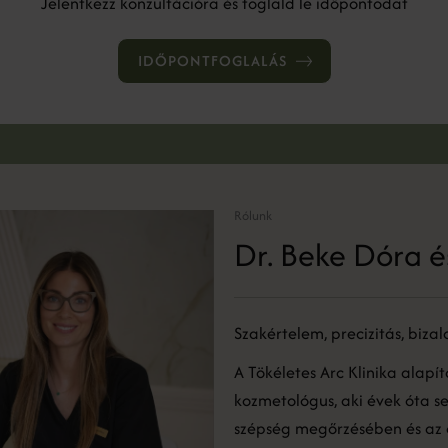
Jelentkezz konzultációra és foglald le időpontodat
IDŐPONTFOGLALÁS
Rólunk
Dr. Beke Dóra é
Szakértelem, precizitás, biza
A Tökéletes Arc Klinika alapí
kozmetológus, aki évek óta se
szépség megőrzésében és az 