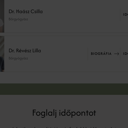
Dr. Haász Csilla
I
Bőrgyógyász
Dr. Révész Lilla
BIOGRÁFIA
I
Bőrgyógyász
Foglalj időpontot