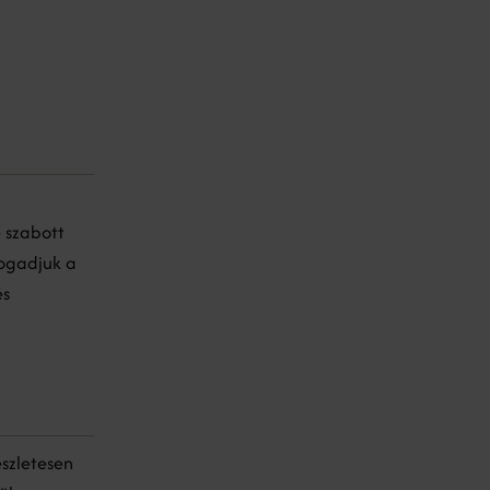
 szabott
fogadjuk a
és
észletesen