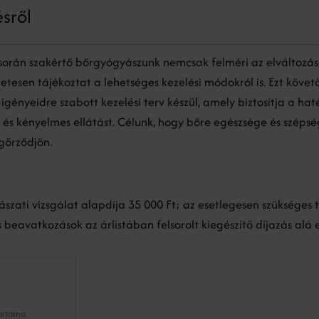
ésről
 során szakértő bőrgyógyászunk nemcsak felméri az elváltozás
etesen tájékoztat a lehetséges kezelési módokról is. Ezt követ
igényeidre szabott kezelési terv készül, amely biztosítja a hat
 és kényelmes ellátást. Célunk, hogy bőre egészsége és szépsé
gőrződjön.
szati vizsgálat alapdíja 35 000 Ft; az esetlegesen szükséges 
 beavatkozások az árlistában felsorolt kiegészítő díjazás alá 
tartama