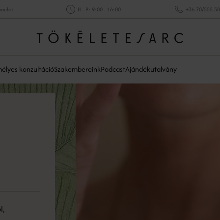
emelet
H - P: 9:00 - 16:00
+36-70/555-5
élyes konzultáció
Szakembereink
Podcast
Ajándékutalvány
l,