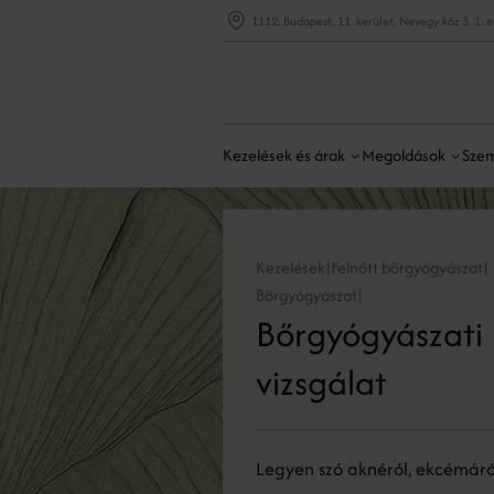
1112, Budapest, 11. kerület, Nevegy köz 3. 1. 
Kezelések és árak
Megoldások
Szem
Kezelések
Felnőtt bőrgyógyászat
|
|
Bőrgyógyászat
|
Bőrgyógyászati
vizsgálat
Legyen szó aknéról, ekcémáró