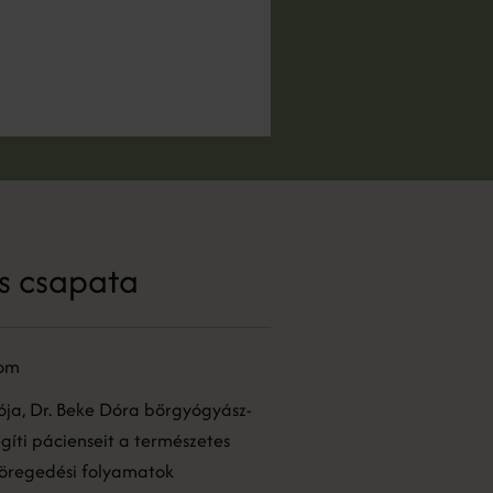
s csapata
lom
tója, Dr. Beke Dóra bőrgyógyász-
gíti pácienseit a természetes
öregedési folyamatok