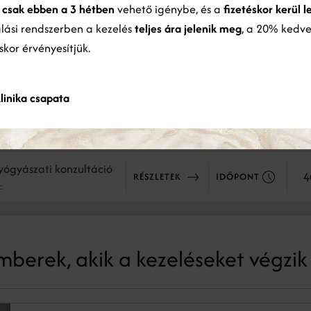
ó vagy kezelési előzmény, érdemes azokat elhozni.
y
csak ebben a 3 hétben
vehető igénybe, és a
fizetéskor kerül l
ználatából gyűjtöttek össze.
Bővebben
alási rendszerben a kezelés
teljes ára jelenik meg
, a 20% kedv
éskor érvényesítjük.
ÖSSZES ELFOGADÁSA
ÖSSZES ELUTASÍTÁSA
ógyászati vizsgálat kezelések
Részletek megjelenítése
linika csapata
gyászati vizsgálat
yógyászati konzultáció
4
RÉSZLETEK
IDŐPONT
c
berek, akik a kezeléseket végzik