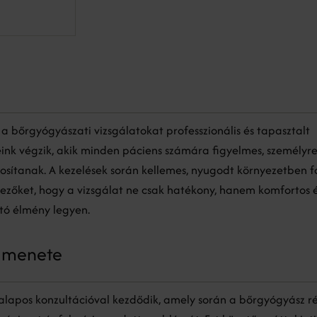
 a bőrgyógyászati vizsgálatokat professzionális és tapasztalt
nk végzik, akik minden páciens számára figyelmes, személyre
ztosítanak. A kezelések során kellemes, nyugodt környezetben 
ezőket, hogy a vizsgálat ne csak hatékony, hanem komfortos 
ó élmény legyen.
s menete
 alapos konzultációval kezdődik, amely során a bőrgyógyász r