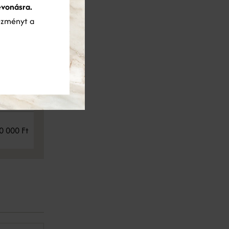
evonásra.
ezményt a
0 000 Ft