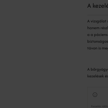
A kezel
A vizsgálat
hanem részl
a a páciens 
biztonságos
távon is me
A bőrgyógyá
kezelések és
Kezelés idő