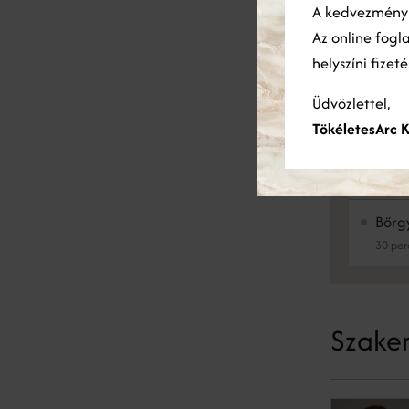
dokumentáci
A kedvezmén
has
Az online fogl
helyszíni fizet
Bőrgy
Üdvözlettel,
TökéletesArc K
Bőrgyó
Bőrg
30 per
Szakem