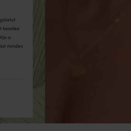
sgálatot
 kezelési
ítja a
tást minden