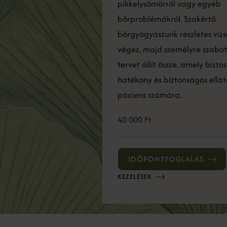
pikkelysömörről vagy egyéb
bőrproblémákról. Szakértő
bőrgyógyászunk részletes viz
végez, majd személyre szabott
tervet állít össze, amely biztos
hatékony és biztonságos ellá
páciens számára.
40 000 Ft
IDŐPONTFOGLALÁS
KEZELÉSEK