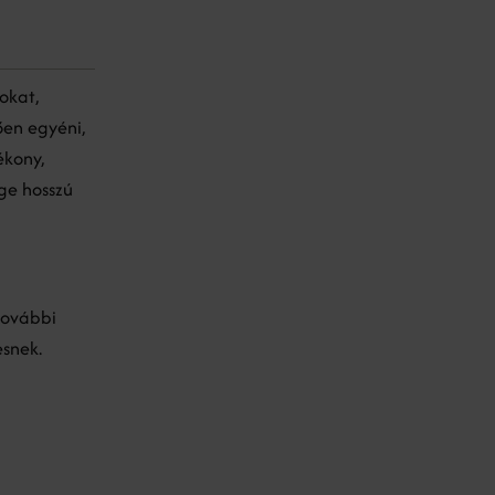
okat,
ően egyéni,
ékony,
ge hosszú
további
esnek.