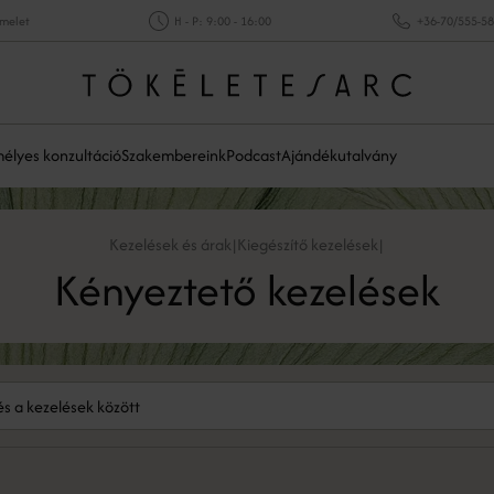
emelet
H - P: 9:00 - 16:00
+36-70/555-5
élyes konzultáció
Szakembereink
Podcast
Ajándékutalvány
Kezelések és árak
Kiegészítő kezelések
|
|
Kényeztető kezelések