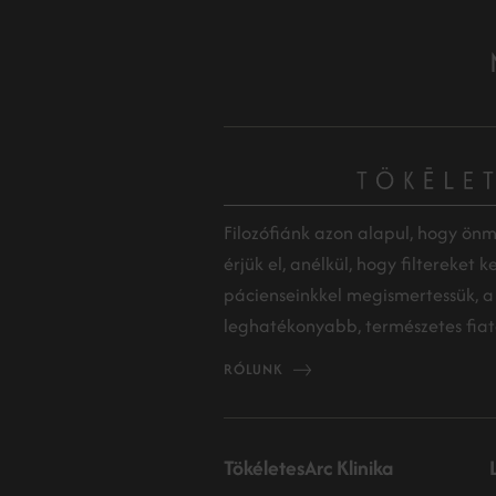
Filozófiánk azon alapul, hogy ön
érjük el, anélkül, hogy filtereket 
pácienseinkkel megismertessük, a
leghatékonyabb, természetes fiata
RÓLUNK
TökéletesArc Klinika