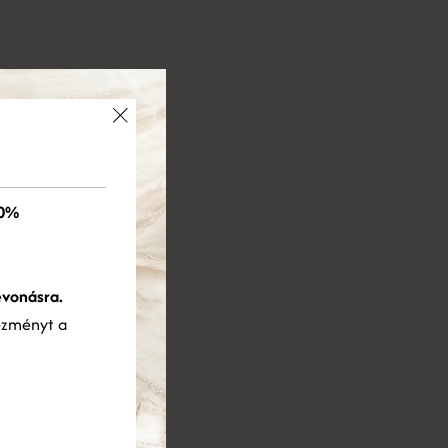
×
0%
evonásra.
ezményt a