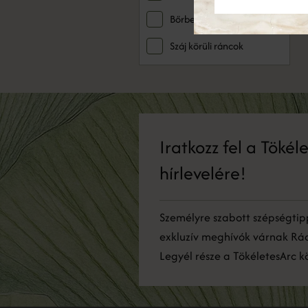
Bőrbetegségek
Száj körüli ráncok
Iratkozz fel a Tökél
hírlevelére!
Személyre szabott szépségtip
exkluzív meghívók várnak Rá
Legyél része a TökéletesArc 