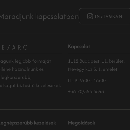
Maradjunk kapcsolatban
INSTAGRAM
Kapcsolat
magunk legjobb formáját
1112 Budapest, 11. kerület,
kellene használnunk és
Nevegy köz 3. 1. emelet
 legkorszerűbb,
H - P: 9:00 - 16:00
lságot biztosító kezeléseket.
+36-70/555-5848
Legnépszerűbb kezelések
Megoldások