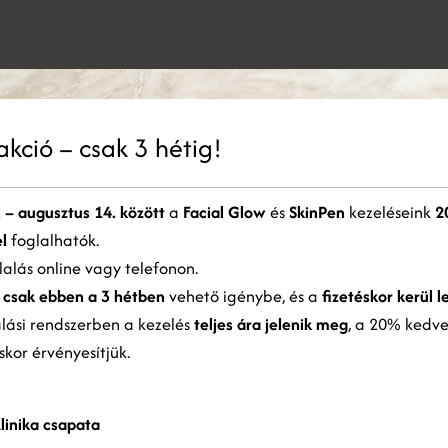
akció – csak 3 hétig!
 a weboldal sütiket használ
. – augusztus 14. között
a
Facial Glow
és
SkinPen
kezeléseink
2
kie-kat használunk a tartalom, a hirdetések személyre szabására és a forgalom
mzésére. Webhelyünk Ön általi használatára vonatkozó információkat megosztjuk
l
foglalhatók.
detési és elemző partnereinkkel is, akik egyesíthetik azokat más információkkal,
alás online vagy telefonon.
lyeket Ön biztosított számukra, vagy amelyeket a szolgáltatásaik Ön általi
y
csak ebben a 3 hétben
vehető igénybe, és a
fizetéskor kerül l
ználatából gyűjtöttek össze.
Bővebben
alási rendszerben a kezelés
teljes ára jelenik meg
, a 20% kedv
éskor érvényesítjük.
ÖSSZES ELFOGADÁSA
ÖSSZES ELUTASÍTÁSA
Részletek megjelenítése
linika csapata