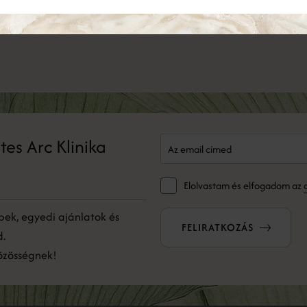
etes Arc Klinika
Elolvastam és elfogadom az
pek, egyedi ajánlatok és
FELIRATKOZÁS
d.
közösségnek!