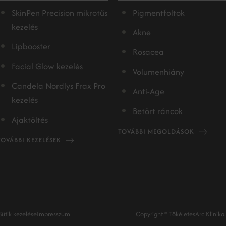
SkinPen Precision mikrotűs
Pigmentfoltok
kezelés
Akne
Lipbooster
Rosacea
Facial Glow kezelés
Volumenhiány
Candela Nordlys Frax Pro
Anti-Age
kezelés
Betört ráncok
Ajaktöltés
TOVÁBBI MEGOLDÁSOK
TOVÁBBI KEZELÉSEK
Sütik kezelése
Impresszum
Copyright ® TökéletesArc Klinika.