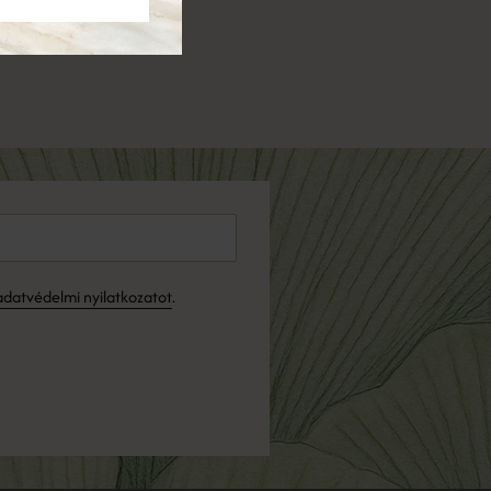
adatvédelmi nyilatkozatot
.