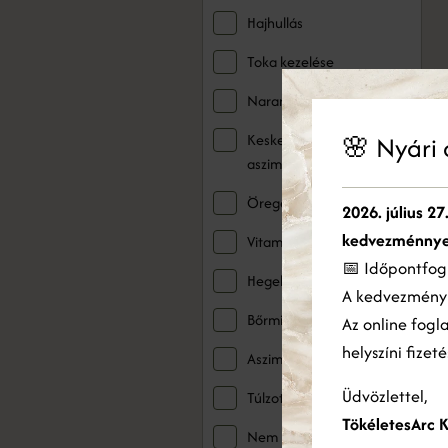
Hajhullás
Toka kezelése
Narancsbőr és striák
🌸 Nyári 
Keskeny vagy
aszimmetrikus ajkak
Ez
Öregedő kézfejek
2026. július 27
Coo
ele
kedvezménnye
Vitaminhiány
hir
📅 Időpontfogl
ame
Hegek kezelése
A kedvezmén
has
Bőrminőség javítás
Az online fogl
helyszíni fizet
Aszimmetria
Üdvözlettel,
Túlzott izzadás
TökéletesArc K
Nem kívánt szőrzet