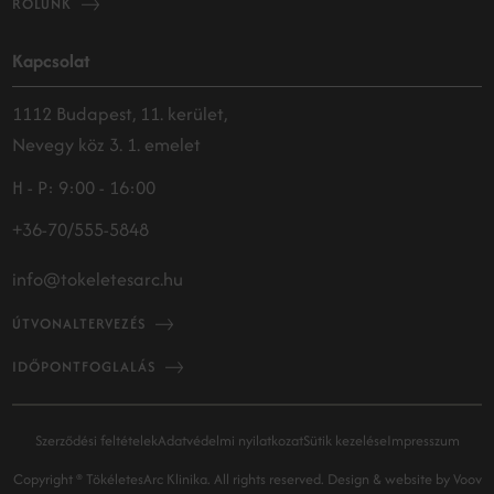
RÓLUNK
Kapcsolat
1112 Budapest, 11. kerület,
Nevegy köz 3. 1. emelet
H - P: 9:00 - 16:00
+36-70/555-5848
info@tokeletesarc.hu
ÚTVONALTERVEZÉS
IDŐPONTFOGLALÁS
Szerződési feltételek
Adatvédelmi nyilatkozat
Sütik kezelése
Impresszum
Copyright ® TökéletesArc Klinika. All rights reserved.
Design & website by
Voov