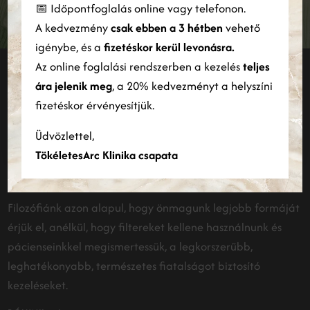
FELIRATKOZÁS
📅 Időpontfoglalás online vagy telefonon.
elemző partnereinkkel is, akik egyesíthetik azokat más
A kedvezmény
csak ebben a 3 hétben
vehető
információkkal, amelyeket Ön biztosított számukra, vagy
amelyeket a szolgáltatásaik Ön általi használatából gyűjtöttek
igénybe, és a
fizetéskor kerül levonásra.
össze.
Bővebben
Az online foglalási rendszerben a kezelés
teljes
Maradjunk kapcsolatban
ára jelenik meg
, a 20% kedvezményt a helyszíni
ÖSSZES ELFOGADÁSA
ÖSSZES ELUTASÍTÁSA
fizetéskor érvényesítjük.
INSTAGRAM
Részletek megjelenítése
Üdvözlettel,
TökéletesArc Klinika csapata
Filozófiánk azon alapul, hogy önmagunk legjobb formáját
érjük el, anélkül, hogy filtereket kellene használnunk és
pácienseinkkel megismertessük, a legkorszerűbb,
leghatékonyabb, természetes fiatalságot biztosító
kezeléseket.