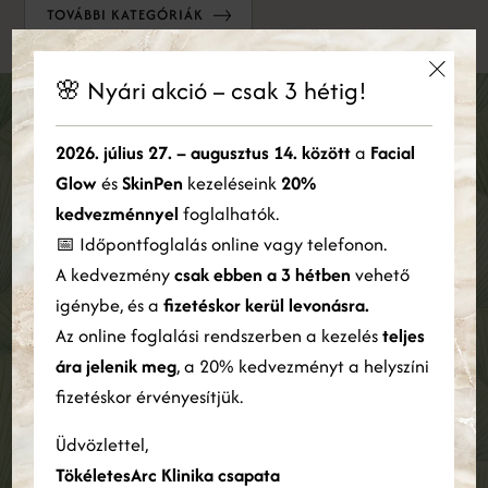
TOVÁBBI KATEGÓRIÁK
🌸 Nyári akció – csak 3 hétig!
×
Iratkozz fel a Tökéletes Arc Klinika
Ez a weboldal sütiket használ
2026. július 27. – augusztus 14. között
a
Facial
hírlevelére!
Glow
és
SkinPen
kezeléseink
20%
Cookie-kat használunk a tartalom, a hirdetések személyre
szabására és a forgalom elemzésére. Webhelyünk Ön általi
kedvezménnyel
foglalhatók.
Személyre szabott szépségtippek, egyedi ajánlatok
használatára vonatkozó információkat megosztjuk hirdetési és
📅 Időpontfoglalás online vagy telefonon.
elemző partnereinkkel is, akik egyesíthetik azokat más
és exkluzív meghívók várnak Rád.
A kedvezmény
csak ebben a 3 hétben
vehető
információkkal, amelyeket Ön biztosított számukra, vagy
Legyél része a TökéletesArc közösségnek!
amelyeket a szolgáltatásaik Ön általi használatából gyűjtöttek
igénybe, és a
fizetéskor kerül levonásra.
össze.
Bővebben
Az online foglalási rendszerben a kezelés
teljes
ára jelenik meg
, a 20% kedvezményt a helyszíni
ÖSSZES ELFOGADÁSA
ÖSSZES ELUTASÍTÁSA
fizetéskor érvényesítjük.
Elolvastam és elfogadom az
adatvédelmi nyilatkozatot
.
Részletek megjelenítése
Üdvözlettel,
FELIRATKOZÁS
TökéletesArc Klinika csapata