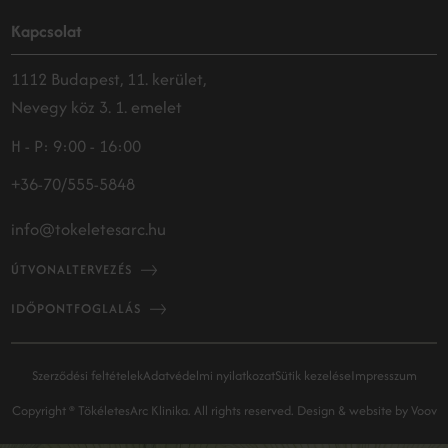
Kapcsolat
1112 Budapest, 11. kerület,
Nevegy köz 3. 1. emelet
H - P: 9:00 - 16:00
+36-70/555-5848
info@tokeletesarc.hu
ÚTVONALTERVEZÉS
IDŐPONTFOGLALÁS
Szerződési feltételek
Adatvédelmi nyilatkozat
Sütik kezelése
Impresszum
Copyright ® TökéletesArc Klinika. All rights reserved.
Design & website by
Voov