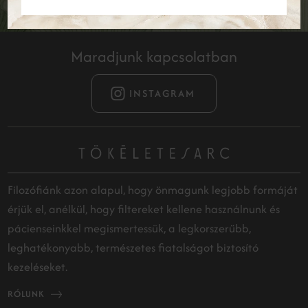
Maradjunk kapcsolatban
INSTAGRAM
Filozófiánk azon alapul, hogy önmagunk legjobb formáját
érjük el, anélkül, hogy filtereket kellene használnunk és
pácienseinkkel megismertessük, a legkorszerűbb,
leghatékonyabb, természetes fiatalságot biztosító
kezeléseket.
RÓLUNK