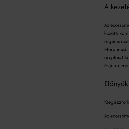
A kezel
Az exoszóma
közötti kom
regeneráció
Morpheus8 é
arcplasztik
és jobb er
Előnyök
Kiegészítő 
Az exoszómá