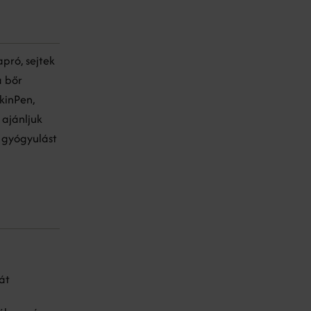
pró, sejtek
a bőr
kinPen,
ajánljuk
 gyógyulást
át