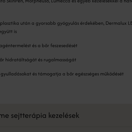
tó SkinPen, Morpheus8, Lumecca és egyéb kezelésekkel a ha
cplasztika után a gyorsabb gyógyulás érdekében, Dermalux L
gyütt is
llagéntermelést és a bőr feszesedését
őr hidratáltságát és rugalmasságát
 gyulladásokat és támogatja a bőr egészséges működését
me sejtterápia kezelések