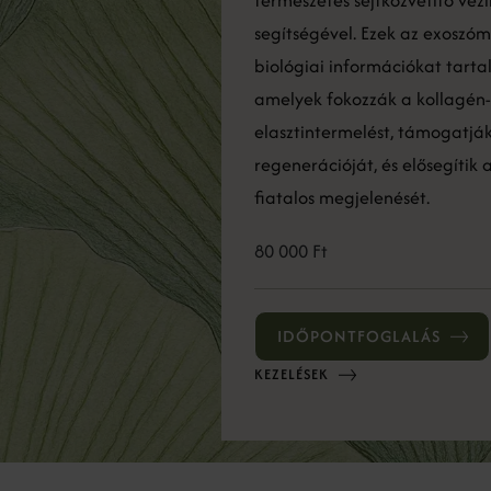
segítségével. Ezek az exoszó
biológiai információkat tart
amelyek fokozzák a kollagén-
elasztintermelést, támogatják
regenerációját, és elősegítik 
fiatalos megjelenését.
80 000 Ft
IDŐPONTFOGLALÁS
KEZELÉSEK