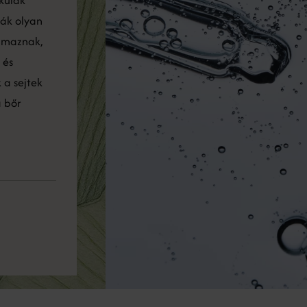
mák olyan
almaznak,
 és
 a sejtek
a bőr