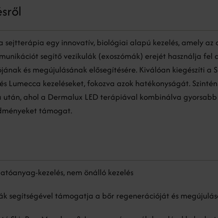
ésről
 sejtterápia egy innovatív, biológiai alapú kezelés, amely az a
munikációt segítő vezikulák (exoszómák) erejét használja fel 
jának és megújulásának elősegítésére. Kiválóan kiegészíti a S
s Lumecca kezeléseket, fokozva azok hatékonyságát. Szintén 
a után, ahol a Dermalux LED terápiával kombinálva gyorsabb
edményeket támogat.
hatóanyag-kezelés, nem önálló kezelés
k segítségével támogatja a bőr regenerációját és megújulás