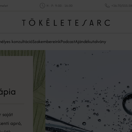
emelet
H - P: 9:00 - 16:00
+36-70/555-5
élyes konzultáció
Szakembereink
Podcast
Ajándékutalvány
ápia
 saját
enti apró,
ikulák