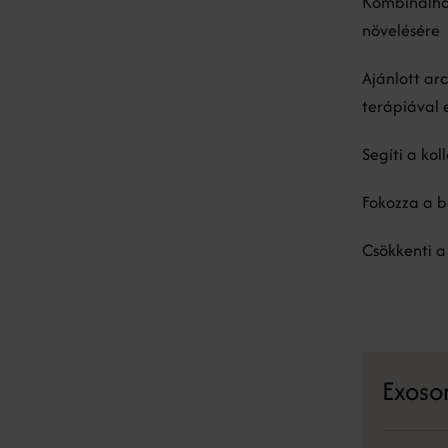
Kombinálha
növelésére
Ajánlott ar
terápiával e
Segíti a ko
Fokozza a b
Csökkenti a
Exoso