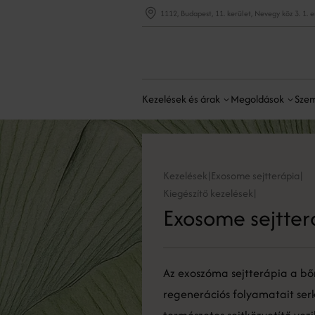
1112, Budapest, 11. kerület, Nevegy köz 3. 1. 
Kezelések és árak
Megoldások
Szem
Kezelések
Exosome sejtterápia
|
|
Kiegészítő kezelések
|
Exosome sejtter
Az exoszóma sejtterápia a bőr
regenerációs folyamatait serk
természetes sejtközvetítő vez