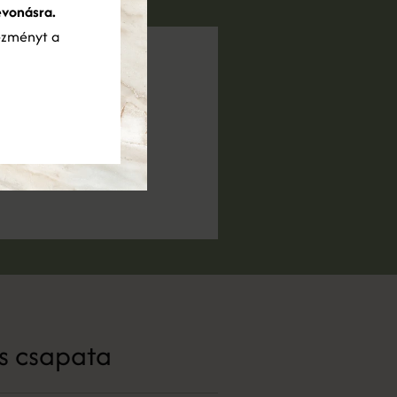
evonásra.
ezményt a
s csapata