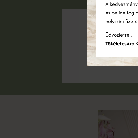
A kedvezmén
has
Az online fogl
helyszíni fizet
Üdvözlettel,
TökéletesArc K