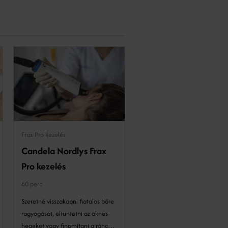
Frax Pro kezelés
Hyaluronsavas töltés
Candela Nordlys Frax
Ajaktöltés
Pro kezelés
30 perc
60 perc
Az ajaktöltés segít kiemelni az
ajkak formáját és telt, fiatalos
Szeretné visszakapni fiatalos bőre
megjelenést ad. Megfelelő
ragyogását, eltüntetni az aknés
technikával és mértékkel
hegeket vagy finomítani a ráncait