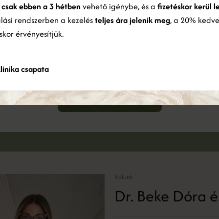
y
csak ebben a 3 hétben
vehető igénybe, és a
fizetéskor kerül l
ználatából gyűjtöttek össze.
Bővebben
alási rendszerben a kezelés
teljes ára jelenik meg
, a 20% kedv
éskor érvényesítjük.
ÖSSZES ELFOGADÁSA
ÖSSZES ELUTASÍTÁSA
Foglalj időpontot
Részletek megjelenítése
linika csapata
Jelentkezz konzultációra és foglald le időpontodat
IDŐPONTFOGLALÁS
Rólunk
Dr. Beke Dóra é