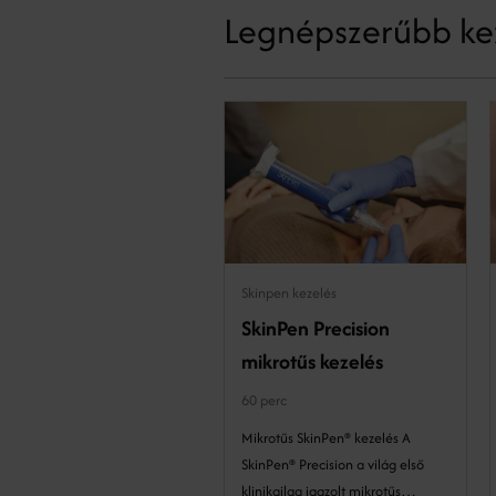
Legnépszerűbb ke
Skinpen kezelés
SkinPen Precision
mikrotűs kezelés
60 perc
Mikrotűs SkinPen® kezelés A
SkinPen® Precision a világ első
klinikailag igazolt mikrotűs