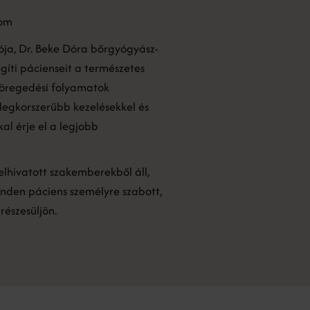
lom
tója, Dr. Beke Dóra bőrgyógyász-
gíti pácienseit a természetes
öregedési folyamatok
 legkorszerűbb kezelésekkel és
l érje el a legjobb
elhivatott szakemberekből áll,
nden páciens személyre szabott,
részesüljön.