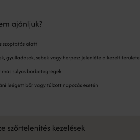
em ajánljuk?
s szoptatás alatt
ek, gyulladások, sebek vagy herpesz jelenléte a kezelt terület
y más súlyos bőrbetegségek
ni leégett bőr vagy túlzott napozás esetén
e szőrtelenítés kezelések