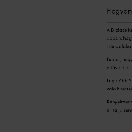
Hogyan 
A Diolaze ke
abban, hogy
szőrszálaka
Fontos, hog
eltávolítják
Legalább 24
való kitetts
Kényelmes r
irritálja se