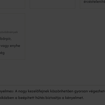
érzésteleníté
szövődmények
bőrpír,
 vagy enyhe
ség
nyelmes: A nagy kezelőfejnek köszönhetően gyorsan végezhet
miközben a beépített hűtés biztosítja a kényelmet.