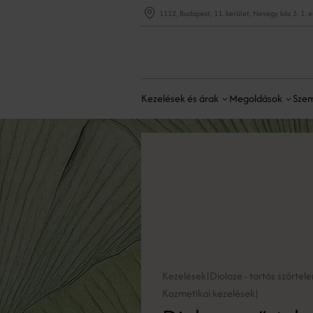
1112, Budapest, 11. kerület, Nevegy köz 3. 1. 
Kezelések és árak
Megoldások
Szem
Kezelések
Diolaze - tartós szőrtele
|
Kozmetikai kezelések
|