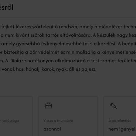
ésről
fejlett lézeres szőrtelenítő rendszer, amely a diódalézer tech
a nem kívánt szőrök tartós eltávolítására. A készülék nagy kez
, amely gyorsabbá és kényelmesebbé teszi a kezelést. A beépí
r biztosítja a bőr védelmét és minimalizálja a kényelmetlens
án. A Diolaze hatékonyan alkalmazható a test számos területé
 vonal, has, hónalj, karok, nyak, áll és pajesz.
 tartóssága
Vissza a munkába
Érzéstelenítés
azonnal
nem igényel