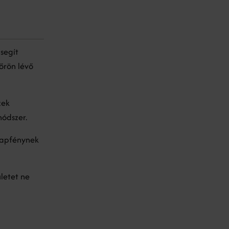
 segít
őrön lévő
zek
módszer.
 napfénynek
ületet ne