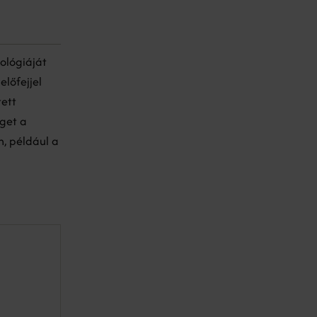
nológiáját
előfejjel
tett
éget a
n, például a