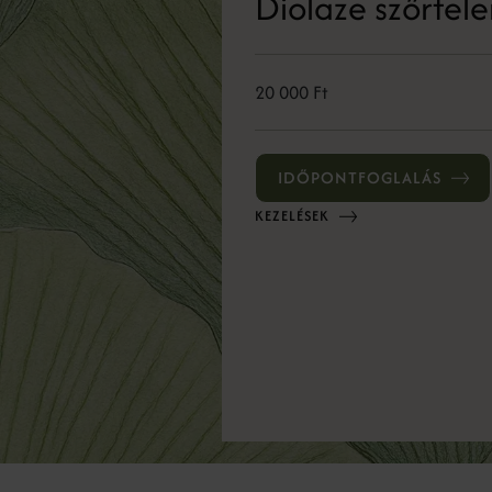
Diolaze szőrtele
20 000 Ft
IDŐPONTFOGLALÁS
KEZELÉSEK