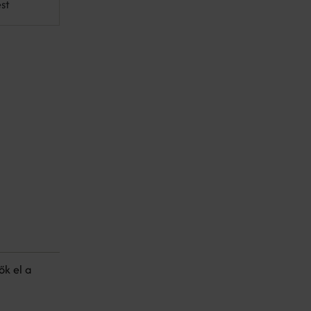
st
ők el a