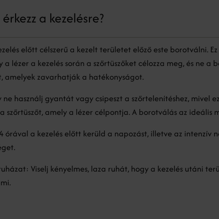
érkezz a kezelésre?
zelés előtt célszerű a kezelt területet előző este borotválni. Ez
 a lézer a kezelés során a szőrtüszőket célozza meg, és ne a b
t, amelyek zavarhatják a hatékonyságot.
y ne használj gyantát vagy csipeszt a szőrtelenítéshez, mivel e
 a szőrtüszőt, amely a lézer célpontja. A borotválás az ideális 
 órával a kezelés előtt kerüld a napozást, illetve az intenzív
éget.
uházat: Viselj kényelmes, laza ruhát, hogy a kezelés utáni ter
mmi.