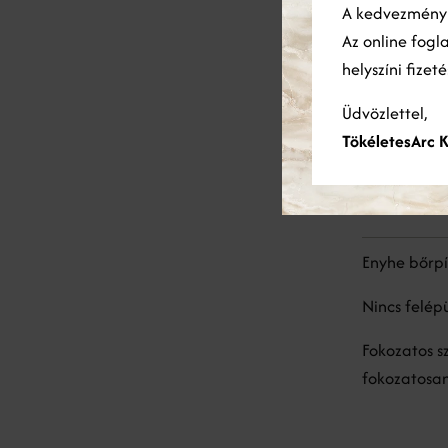
A kedvezmén
has
kellemetlen
Az online fogl
Befejezés: 
helyszíni fizet
teendőidet.
Üdvözlettel,
TökéletesArc K
Kezelés
Enyhe bőrpí
Nincs felép
Fokozatos s
fokozatosan