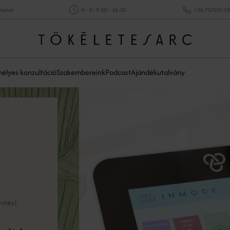
emelet
H - P: 9:00 - 16:00
+36-70/555-5
élyes konzultáció
Szakembereink
Podcast
Ajándékutalvány
nítés
|