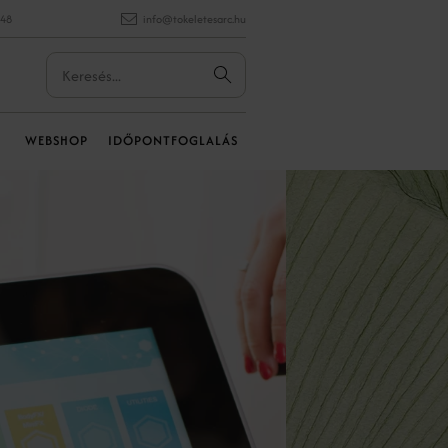
848
info@tokeletesarc.hu
WEBSHOP
IDŐPONTFOGLALÁS