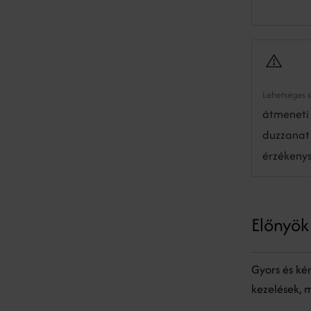
Lehetséges 
átmeneti 
duzzanat
érzékeny
Előnyök
Gyors és ké
kezelések, 