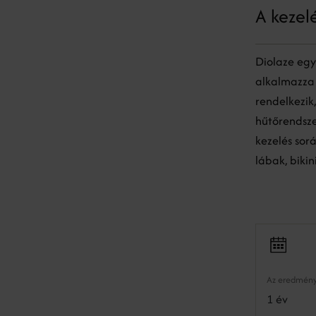
A kezel
Diolaze egy 
alkalmazza 
rendelkezik
hűtőrendsze
kezelés sor
lábak, bikini
Az eredmény
1 év