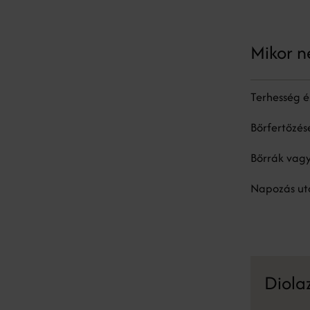
Mikor n
Terhesség é
Bőrfertőzés
Bőrrák vag
Napozás utá
Diolaz