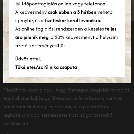
FELIRATKOZÁS
📅 Időpontfoglalás online vagy telefonon.
elemző partnereinkkel is, akik egyesíthetik azokat más
A kedvezmény
csak ebben a 3 hétben
vehető
információkkal, amelyeket Ön biztosított számukra, vagy
amelyeket a szolgáltatásaik Ön általi használatából gyűjtöttek
igénybe, és a
fizetéskor kerül levonásra.
össze.
Bővebben
Az online foglalási rendszerben a kezelés
teljes
Maradjunk kapcsolatban
ára jelenik meg
, a 20% kedvezményt a helyszíni
ÖSSZES ELFOGADÁSA
ÖSSZES ELUTASÍTÁSA
fizetéskor érvényesítjük.
INSTAGRAM
Részletek megjelenítése
Üdvözlettel,
TökéletesArc Klinika csapata
Filozófiánk azon alapul, hogy önmagunk legjobb formáját
érjük el, anélkül, hogy filtereket kellene használnunk és
pácienseinkkel megismertessük, a legkorszerűbb,
leghatékonyabb, természetes fiatalságot biztosító
kezeléseket.