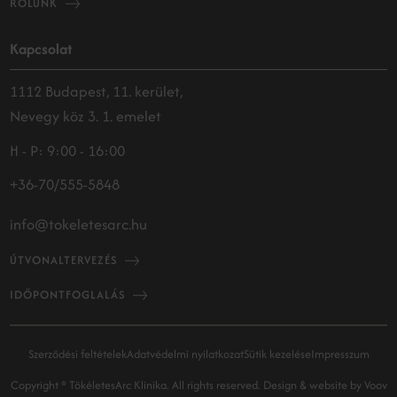
RÓLUNK
Kapcsolat
1112 Budapest, 11. kerület,
Nevegy köz 3. 1. emelet
H - P: 9:00 - 16:00
+36-70/555-5848
info@tokeletesarc.hu
ÚTVONALTERVEZÉS
IDŐPONTFOGLALÁS
Szerződési feltételek
Adatvédelmi nyilatkozat
Sütik kezelése
Impresszum
Copyright ® TökéletesArc Klinika. All rights reserved.
Design & website by
Voov