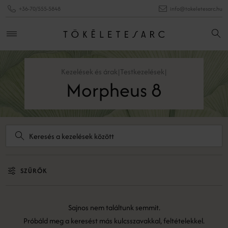
+36-70/555-5848
info@tokeletesarc.hu
Kezelések és árak
Testkezelések
|
|
Morpheus 8
SZŰRŐK
Sajnos nem találtunk semmit.
Próbáld meg a keresést más kulcsszavakkal, feltételekkel.