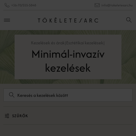
+36-70/555-5848
info@tokeletesarc.hu
Kezelések és árak
Esztétikai kezelések
|
|
Minimál-invazív
kezelések
SZŰRŐK