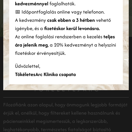
szabására és a forgalom elemzésére. Webhelyünk Ön általi
kedvezménnyel
foglalhatók.
használatára vonatkozó információkat megosztjuk hirdetési és
📅 Időpontfoglalás online vagy telefonon.
elemző partnereinkkel is, akik egyesíthetik azokat más
FELIRATKOZÁS
A kedvezmény
csak ebben a 3 hétben
vehető
információkkal, amelyeket Ön biztosított számukra, vagy
amelyeket a szolgáltatásaik Ön általi használatából gyűjtöttek
igénybe, és a
fizetéskor kerül levonásra.
össze.
Bővebben
Az online foglalási rendszerben a kezelés
teljes
ára jelenik meg
, a 20% kedvezményt a helyszíni
Maradjunk kapcsolatban
ÖSSZES ELFOGADÁSA
ÖSSZES ELUTASÍTÁSA
fizetéskor érvényesítjük.
INSTAGRAM
Részletek megjelenítése
Üdvözlettel,
TökéletesArc Klinika csapata
Filozófiánk azon alapul, hogy önmagunk legjobb formáját
érjük el, anélkül, hogy filtereket kellene használnunk és
pácienseinkkel megismertessük, a legkorszerűbb,
leghatékonyabb, természetes fiatalságot biztosító