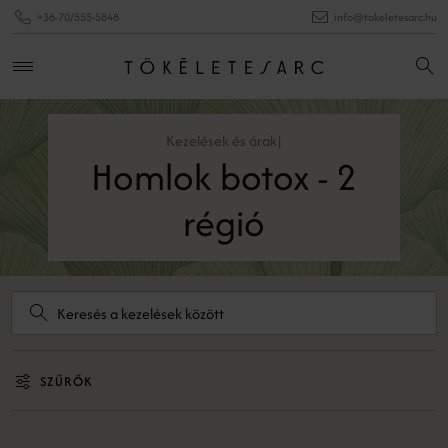
+36-70/555-5848
info@tokeletesarc.hu
Kezelések és árak
|
Homlok botox - 2
régió
SZŰRŐK