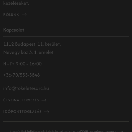
kezeléseket.
RÓLUNK
Kapcsolat
1112 Budapest, 11. kerület,
Nevegy köz 3. 1. emelet
H - P: 9:00 - 16:00
+36-70/555-5848
info@tokeletesarc.hu
ÚTVONALTERVEZÉS
IDŐPONTFOGLALÁS
Szerződési feltételek
Adatvédelmi nyilatkozat
Sütik kezelése
Impresszum