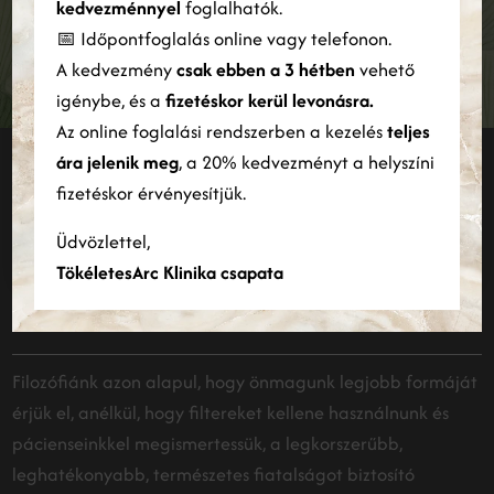
szabására és a forgalom elemzésére. Webhelyünk Ön általi
kedvezménnyel
foglalhatók.
használatára vonatkozó információkat megosztjuk hirdetési és
📅 Időpontfoglalás online vagy telefonon.
elemző partnereinkkel is, akik egyesíthetik azokat más
FELIRATKOZÁS
A kedvezmény
csak ebben a 3 hétben
vehető
információkkal, amelyeket Ön biztosított számukra, vagy
amelyeket a szolgáltatásaik Ön általi használatából gyűjtöttek
igénybe, és a
fizetéskor kerül levonásra.
össze.
Bővebben
Az online foglalási rendszerben a kezelés
teljes
ára jelenik meg
, a 20% kedvezményt a helyszíni
Maradjunk kapcsolatban
ÖSSZES ELFOGADÁSA
ÖSSZES ELUTASÍTÁSA
fizetéskor érvényesítjük.
INSTAGRAM
Részletek megjelenítése
Üdvözlettel,
TökéletesArc Klinika csapata
Filozófiánk azon alapul, hogy önmagunk legjobb formáját
érjük el, anélkül, hogy filtereket kellene használnunk és
pácienseinkkel megismertessük, a legkorszerűbb,
leghatékonyabb, természetes fiatalságot biztosító