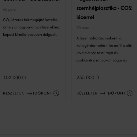
szemhéjplasztika - CO2
60 perc
lézerrel
CO₂ lézeres bőrmegújító kezelés,
amely a hagyományos lézerekhez
60 perc
képest kíméletesebben dolgozik.
A lézer hőhatása serkenti a
kollagéntermelést, feszesíti a bőrt,
javítja a bőr textúráját és
csökkenti a ráncokat, vágás és
varrás nélkül. Gyors
regenerációval és természetes
102 000 Ft
235 000 Ft
eredménnyel jár.
RÉSZLETEK
IDŐPONT
RÉSZLETEK
IDŐPONT