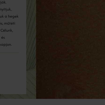
ják.
yítjuk,
tjuk a hegek
s, műtéti
 Célunk,
 és
kapjon.