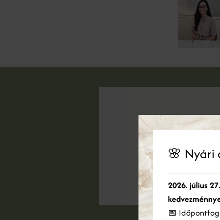
🌸 Nyári 
Ez
2026. július 27
Coo
ele
kedvezménnye
hir
📅 Időpontfogl
ame