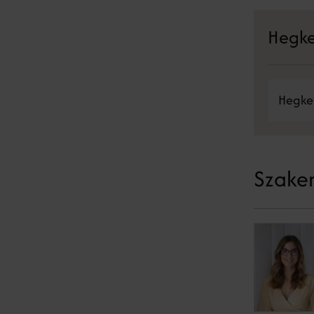
Hegke
Hegke
Szakem