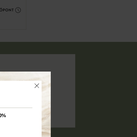
DŐPONT
×
0%