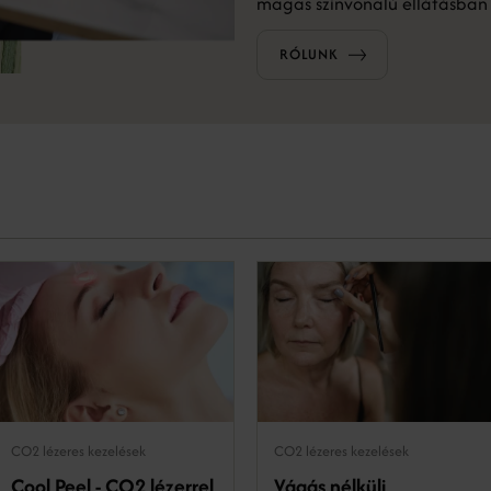
magas színvonalú ellátásban 
RÓLUNK
CO2 lézeres kezelések
CO2 lézeres kezelések
Cool Peel - CO2 lézerrel
Vágás nélküli