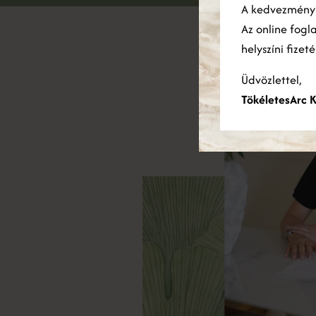
A kedvezmén
has
Az online fogl
helyszíni fizet
Üdvözlettel,
TökéletesArc K