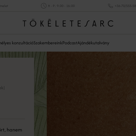
emelet
H - P: 9:00 - 16:00
+36-70/555-5
élyes konzultáció
Szakembereink
Podcast
Ajándékutalvány
ek
|
őrt, hanem