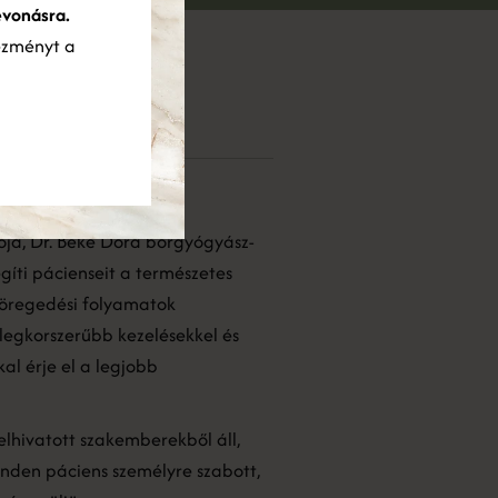
evonásra.
ezményt a
s csapata
lom
tója, Dr. Beke Dóra bőrgyógyász-
gíti pácienseit a természetes
öregedési folyamatok
 legkorszerűbb kezelésekkel és
l érje el a legjobb
elhivatott szakemberekből áll,
nden páciens személyre szabott,