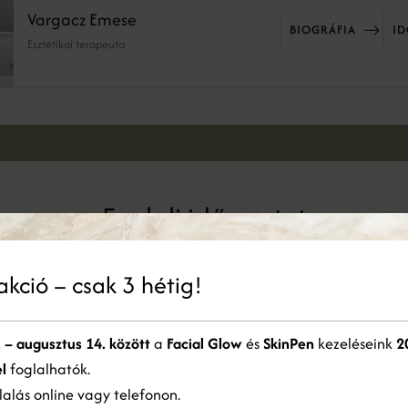
Vargacz Emese
BIOGRÁFIA
I
Esztétikai terapeuta
Foglalj időpontot
Jelentkezz konzultációra és foglald le időpontodat
akció – csak 3 hétig!
 a weboldal sütiket használ
IDŐPONTFOGLALÁS
. – augusztus 14. között
a
Facial Glow
és
SkinPen
kezeléseink
2
kie-kat használunk a tartalom, a hirdetések személyre szabására és a forgalom
mzésére. Webhelyünk Ön általi használatára vonatkozó információkat megosztjuk
l
foglalhatók.
detési és elemző partnereinkkel is, akik egyesíthetik azokat más információkkal,
alás online vagy telefonon.
lyeket Ön biztosított számukra, vagy amelyeket a szolgáltatásaik Ön általi