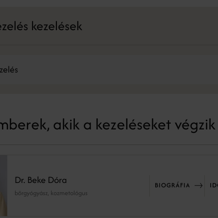
zelés kezelések
zelés
berek, akik a kezeléseket végzik
Dr. Beke Dóra
BIOGRÁFIA
I
bőrgyógyász, kozmetológus