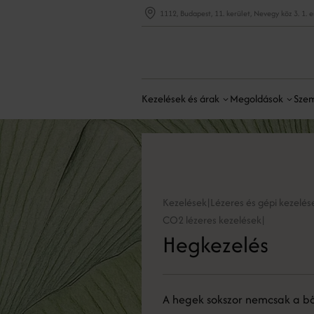
1112, Budapest, 11. kerület, Nevegy köz 3. 1. 
Kezelések és árak
Megoldások
Szem
Kezelések
Lézeres és gépi kezelés
|
CO2 lézeres kezelések
|
Hegkezelés
A hegek sokszor nemcsak a b