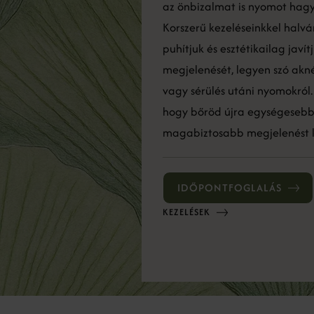
az önbizalmat is nyomot hagy
Korszerű kezeléseinkkel halván
puhítjuk és esztétikailag javí
megjelenését, legyen szó akné
vagy sérülés utáni nyomokról.
hogy bőröd újra egységesebb
magabiztosabb megjelenést 
IDŐPONTFOGLALÁS
KEZELÉSEK